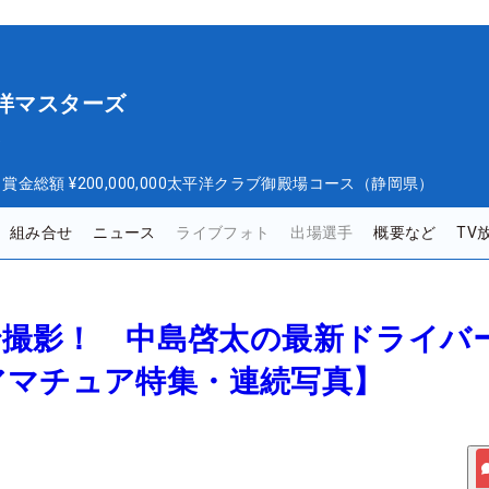
平洋マスターズ
ズ
日
賞金総額
¥200,000,000
太平洋クラブ御殿場コース（静岡県）
組み合せ
ニュース
ライブフォト
出場選手
概要など
TV
場で撮影！ 中島啓太の最新ドライバ
アマチュア特集・連続写真】