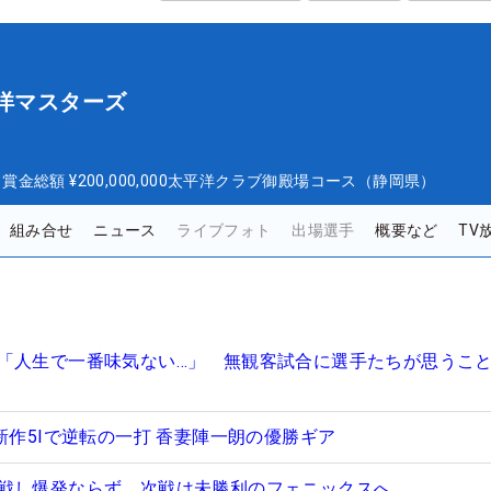
平洋マスターズ
ズ
日
賞金総額
¥200,000,000
太平洋クラブ御殿場コース（静岡県）
組み合せ
ニュース
ライブフォト
出場選手
概要など
TV
「人生で一番味気ない…」 無観客試合に選手たちが思うこ
新作5Iで逆転の一打 香妻陣一朗の優勝ギア
戦し爆発ならず 次戦は未勝利のフェニックスへ