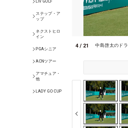
LIV GOLF
ステップ・ア
ップ
ネクストヒロ
イン
4
/
21
中島啓太のドラ
PGAシニア
ACNツアー
アマチュア・
他
LADY GO CUP