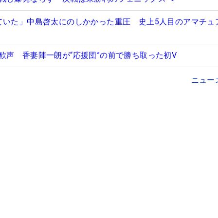
ていた」中島啓太にのしかかった重圧 史上5人目のアマチュ
歓声 香妻陣一朗が“応援団”の前で勝ち取った初V
ニュー