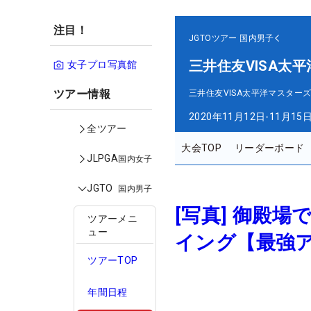
注目！
JGTOツアー
国内男子
三井住友VISA太
女子プロ写真館
ツアー情報
三井住友VISA太平洋マスター
2020年11月12日-11月15
全ツアー
大会TOP
リーダーボード
JLPGA
国内女子
JGTO
国内男子
[写真] 御殿
ツアーメニ
ュー
イング【最強
ツアーTOP
年間日程