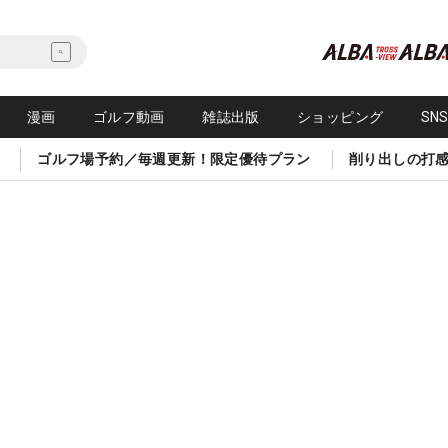
漫画
ゴルフ動画
雑誌出版
ショッピング
SN
ゴルフ場予約／毎週更新！限定優待プラン
削り出しの打