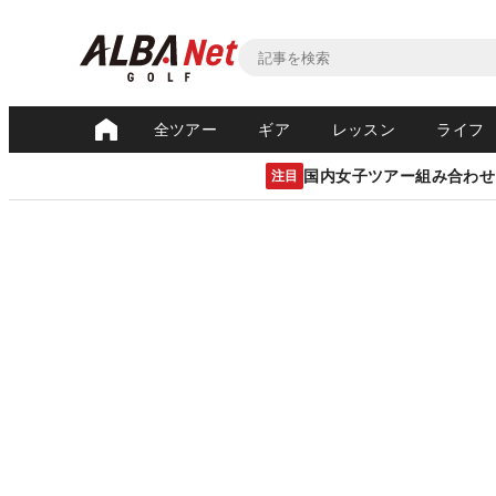
全ツアー
ギア
レッスン
ライフ
国内女子ツアー組み合わせ
注目