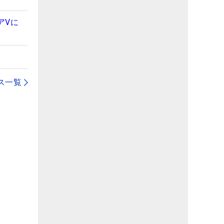
アVに
ス一覧