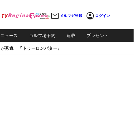
メルマガ登録
ログイン
Sニュース
ゴルフ場予約
連載
プレゼント
感が秀逸 『トゥーロンパター』