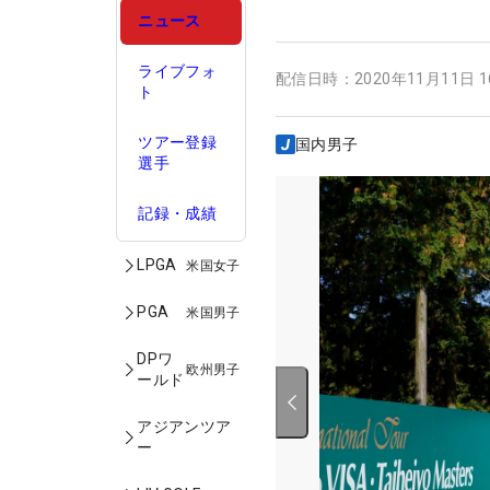
ニュース
ライブフォ
配信日時：
2020年11月11日 
ト
ツアー登録
国内男子
選手
記録・成績
LPGA
米国女子
PGA
米国男子
DPワ
欧州男子
ールド
アジアンツア
ー