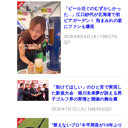
「ビール注ぐのむずかしかっ
た…」江口紗代が北海道で初
ビアガーデン！ 泡まみれの姿
にファンも爆笑
2026年8月6日 (木) 13時27分
1
「助けてほしい」のひと言で実現し
た新規大会 堀川未来夢が訴える男
子ゴルフ界の実情と開催の舞台裏
2026年7月7日 (火) 16時59分
1
“替えないプロ”今平周吾が10年ぶり