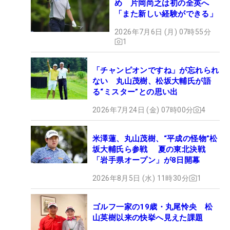
め 片岡尚之は初の全英へ
「また新しい経験ができる」
2026年7月6日 (月) 07時55分
1
「チャンピオンですね」が忘れられ
ない 丸山茂樹、松坂大輔氏が語
る“ミスター”との思い出
2026年7月24日 (金) 07時00分
4
米澤蓮、丸山茂樹、“平成の怪物”松
坂大輔氏ら参戦 夏の東北決戦
「岩手県オープン」が8日開幕
2026年8月5日 (水) 11時30分
1
ゴルフ一家の19歳・丸尾怜央 松
山英樹以来の快挙へ見えた課題