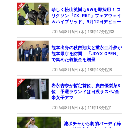
珍しく松山英樹も5Wを即採用！ ス
リクソン『ZXi RKT』フェアウェイ
＆ハイブリッド、9月12日デビュー
2026年8月6日 (木) 13時42分
33
熊本出身の秋吉翔太と重永亜斗夢が
熊本県庁を訪問 「JOYX OPEN」
で集めた義援金を贈呈
2026年8月6日 (木) 18時43分
8
岩永杏奈が暫定首位、廣吉優梨菜8
位 予選ラウンドは日没サスペ/全
米女子アマ
2026年8月6日 (木) 11時18分
1
池ポチャから劇的バーディ締