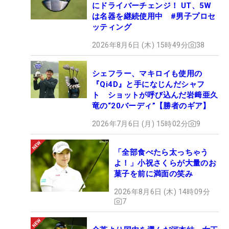
にドライバーチェンジ！ UT、5W
は名器を継続使用中 #男子プロセ
ッティング
2026年8月6日 (木) 15時49分
38
シェフラー、マキロイも使用の
『Qi4D』と手になじんだシャフ
ト ショットが呼び込んだ岩﨑亜久
竜の“20バーディ”【勝者のギア】
2026年7月6日 (月) 15時02分
9
「全部食べたら太っちゃう
よ！」小祝さくらが大量のお
菓子を前に満面の笑み
2026年8月6日 (木) 14時09分
7