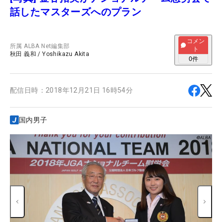
話したマスターズへのプラン
コメン
所属
ALBA Net編集部
ト
秋田 義和
/
Yoshikazu Akita
0
件
配信日時：
2018年12月21日 16時54分
国内男子