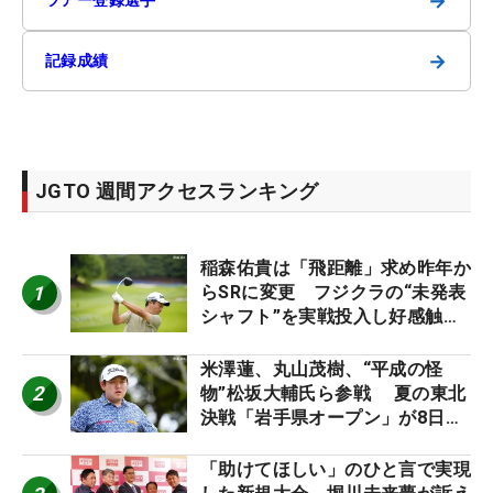
→
→
記録成績
JGTO 週間アクセスランキング
稲森佑貴は「飛距離」求め昨年か
1
らSRに変更 フジクラの“未発表
シャフト”を実戦投入し好感触
「つかまえにいける」【男子ツア
ーのヒトネタ！】
米澤蓮、丸山茂樹、“平成の怪
2
物”松坂大輔氏ら参戦 夏の東北
決戦「岩手県オープン」が8日開
幕
「助けてほしい」のひと言で実現