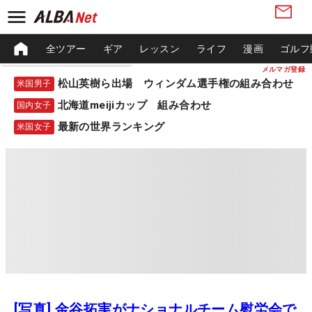
全ツアー
ギア
レッスン
ライフ
漫画
ゴルフ
メルマガ登録
松山英樹ら出場 ウィンダム選手権の組み合わせ
米国男子
北海道meijiカップ 組み合わせ
国内女子
最新の世界ランキング
米国女子
[写真] 金谷拓実がナショナルチーム慰労会で