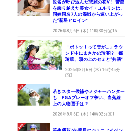
改名が呼び込んだ悲願の初V！ 苦節
を乗り越えた美女イ・ユルリンは、
同姓同名7人の混戦から這い上がっ
た“新星ヒロイン”
2026年8月6日 (木) 11時30分
15
「ボトッ！って音が…」ラウ
ンド中にまさかの珍客!? 都
玲華、頭の上のセミと“共演”
2026年8月6日 (木) 16時45分
3
若きスター候補やメジャーハンター
も PGAプレーオフ争い、当落線
上の大物選手は？
2026年8月6日 (木) 14時02分
1
笹生優花が6度目のジュニアイベン