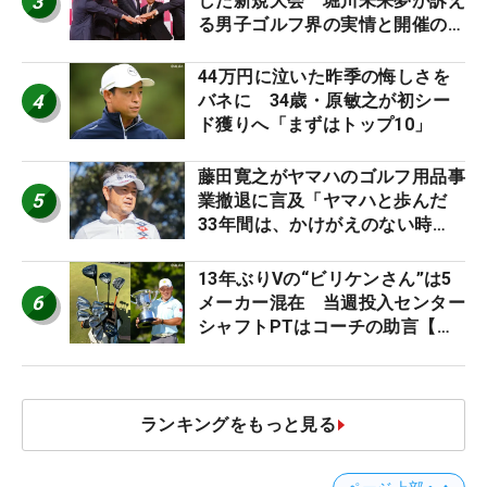
3
した新規大会 堀川未来夢が訴え
る男子ゴルフ界の実情と開催の舞
台裏
44万円に泣いた昨季の悔しさを
4
バネに 34歳・原敏之が初シー
ド獲りへ「まずはトップ10」
藤田寛之がヤマハのゴルフ用品事
5
業撤退に言及「ヤマハと歩んだ
33年間は、かけがえのない時
間」
13年ぶりVの“ビリケンさん”は5
6
メーカー混在 当週投入センター
シャフトPTはコーチの助言【勝
者のギア】
ランキングをもっと見る