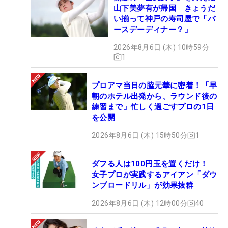
山下美夢有が帰国 きょうだ
い揃って神戸の寿司屋で「バ
ースデーディナー？」
2026年8月6日 (木) 10時59分
1
プロアマ当日の脇元華に密着！「早
朝のホテル出発から、ラウンド後の
練習まで」忙しく過ごすプロの1日
を公開
2026年8月6日 (木) 15時50分
1
ダフる人は100円玉を置くだけ！
女子プロが実践するアイアン「ダウ
ンブロードリル」が効果抜群
2026年8月6日 (木) 12時00分
40