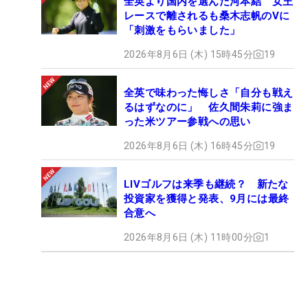
全英より国内を選んだ河本結 女王
レースで離されるも桑木志帆のVに
「刺激をもらいました」
2026年8月6日 (木) 15時45分
19
全英で味わった悔しさ「自分も戦え
るはずなのに」 佐久間朱莉に強ま
った米ツアー参戦への思い
2026年8月6日 (木) 16時45分
19
LIVゴルフは来季も継続？ 新たな
投資家を獲得と発表、9月には最終
合意へ
2026年8月6日 (木) 11時00分
1