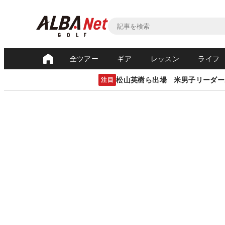
全ツアー
ギア
レッスン
ライフ
松山英樹ら出場 米男子リーダー
注目