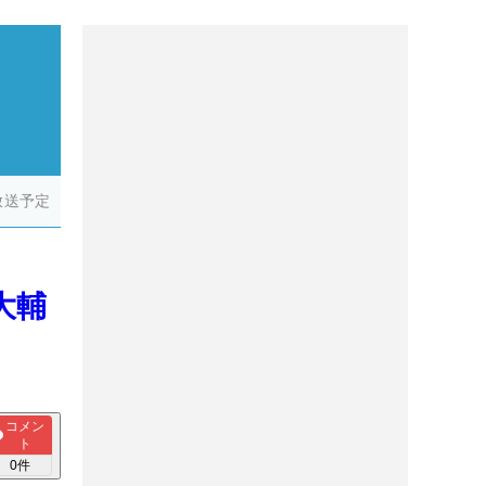
放送予定
大輔
コメン
ト
0
件