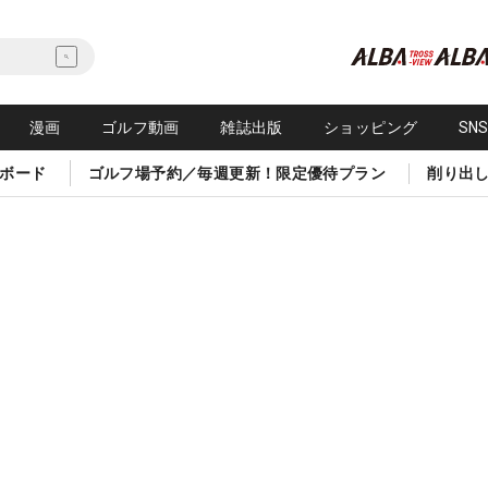
漫画
ゴルフ動画
雑誌出版
ショッピング
SN
ボード
ゴルフ場予約／毎週更新！限定優待プラン
削り出