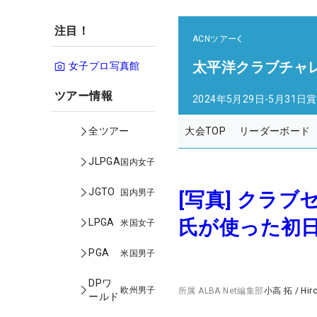
注目！
ACNツアー
太平洋クラブチャ
女子プロ写真館
ツアー情報
2024年5月29日-5月31日
賞
大会TOP
リーダーボード
全ツアー
JLPGA
国内女子
JGTO
国内男子
[写真] クラ
氏が使った初日
LPGA
米国女子
PGA
米国男子
DPワ
欧州男子
所属
ALBA Net編集部
小高 拓
/
Hir
ールド