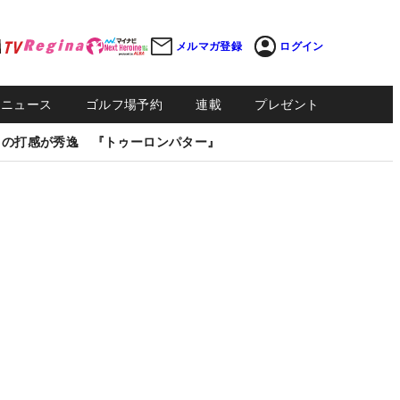
メルマガ登録
ログイン
Sニュース
ゴルフ場予約
連載
プレゼント
しの打感が秀逸 『トゥーロンパター』