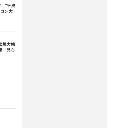
? “平成
ラコン大
松坂大輔
感「見ら