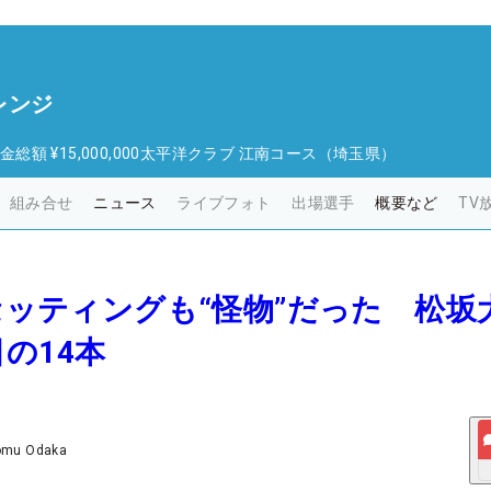
レンジ
金総額
¥15,000,000
太平洋クラブ 江南コース（埼玉県）
組み合せ
ニュース
ライブフォト
出場選手
概要など
TV
ブセッティングも“怪物”だった 松坂
の14本
omu Odaka