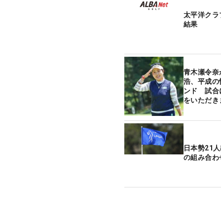
太平洋クラ
結果
青木瀬令奈
浩、平成の
ンド 試合
をいただき
日本勢21
の組み合わ