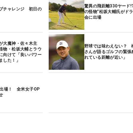
驚異の飛距離330ヤード!
ブチャレンジ 初日の
の怪物”松坂大輔氏がド
会に出場
が大魔神・佐々木主
野球では味わえない？ 
怪物・松坂大輔とラウ
さんが語るゴルフの緊張
に向けて「良いパワー
れている距離が近い」
ました！」
人出場！ 全米女子OP
せ