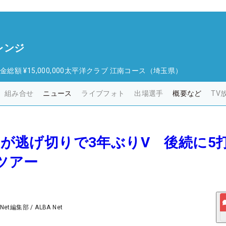
レンジ
金総額
¥15,000,000
太平洋クラブ 江南コース（埼玉県）
組み合せ
ニュース
ライブフォト
出場選手
概要など
TV
太一が逃げ切りで3年ぶりV 後続に5
Nツアー
 Net編集部
/
ALBA Net