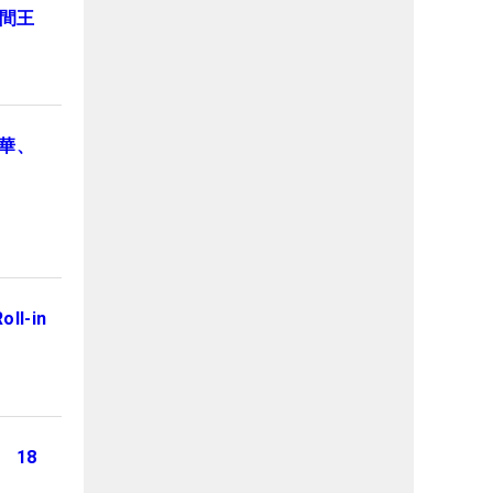
年間王
元華、
l-in
 18