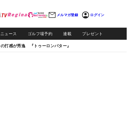
メルマガ登録
ログイン
Sニュース
ゴルフ場予約
連載
プレゼント
しの打感が秀逸 『トゥーロンパター』