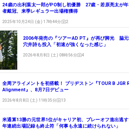
24歳の出利葉太一郎がPO制し初優勝 27歳・若原亮太が
者戴冠、来季レギュラー出場権獲得
2025年10月24日 (金) 17時44分
2
2006年発売の『ツアーAD PT』が再び脚光 脇
穴井詩も投入「初速が強くなった感じ」
2026年8月8日 (土) 08時56分
4
全周アライメントを初搭載！ ブリヂストン『TOUR B JGR Rol
Alignment』、8月7日デビュー
2026年8月8日 (土) 11時35分
13
米通算13勝の元世界1位がキャリア初、プレーオフ進出逃す
年連続出場記録も終止符「何事も永遠に続けられない」