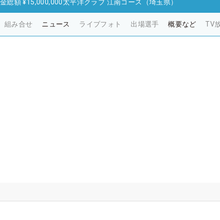
金総額
¥15,000,000
太平洋クラブ 江南コース（埼玉県）
組み合せ
ニュース
ライブフォト
出場選手
概要など
TV