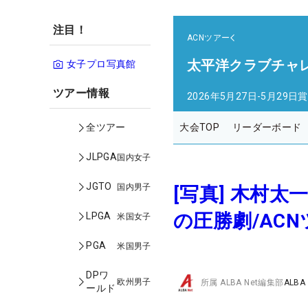
注目！
ACNツアー
太平洋クラブチャ
女子プロ写真館
ツアー情報
2026年5月27日-5月29日
賞
大会TOP
リーダーボード
全ツアー
JLPGA
国内女子
JGTO
国内男子
[写真] 木村
の圧勝劇/AC
LPGA
米国女子
PGA
米国男子
DPワ
欧州男子
所属
ALBA Net編集部
ALBA
ールド