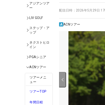
アジアンツア
ー
配信日時：
2026年5月29日 1
LIV GOLF
ACNツアー
ステップ・ア
ップ
ネクストヒロ
イン
PGAシニア
ACNツアー
ツアーメニ
ュー
ツアーTOP
年間日程