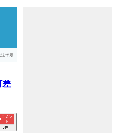
放送予定
打差
コメン
ト
0
件