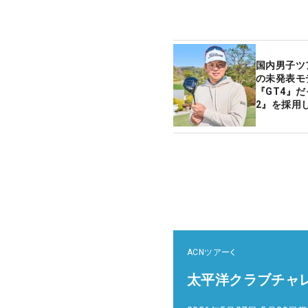
国内男子ツ
の未発表モ
『GT4』
2』を採用
ACNツアー
太平洋クラブチャ