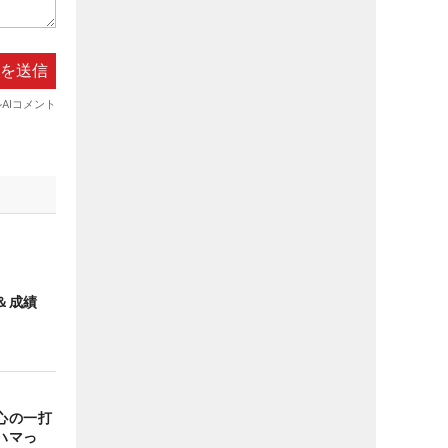
＆成績
心の一打
ハマっ