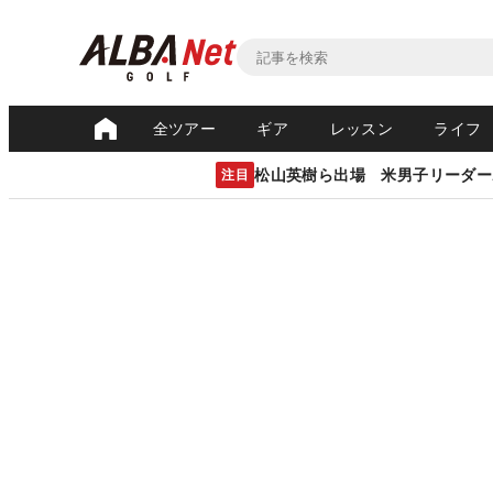
全ツアー
ギア
レッスン
ライフ
松山英樹ら出場 米男子リーダー
注目