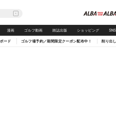
漫画
ゴルフ動画
雑誌出版
ショッピング
SN
ボード
ゴルフ場予約／期間限定クーポン配布中！
削り出