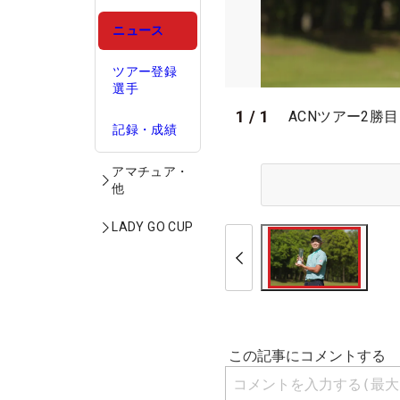
ニュース
ツアー登録
選手
1
/
1
ACNツアー2勝
記録・成績
アマチュア・
他
LADY GO CUP