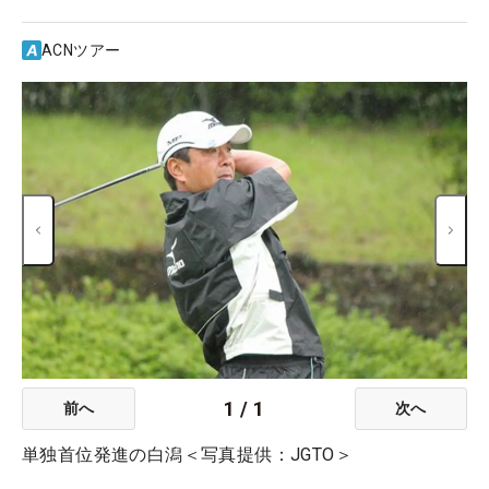
ACNツアー
1
/
1
前へ
次へ
単独首位発進の白潟＜写真提供：JGTO＞