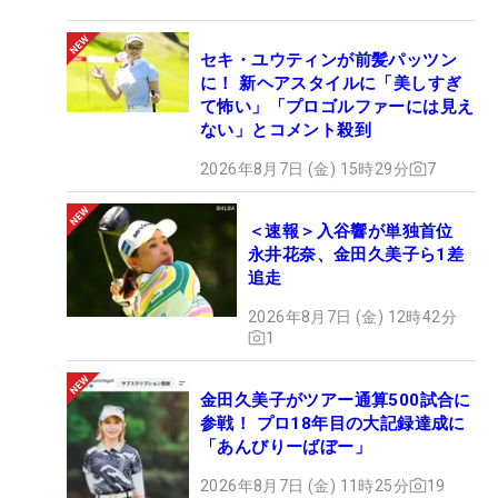
セキ・ユウティンが前髪パッツン
に！ 新ヘアスタイルに「美しすぎ
て怖い」「プロゴルファーには見え
ない」とコメント殺到
2026年8月7日 (金) 15時29分
7
＜速報＞入谷響が単独首位
永井花奈、金田久美子ら1差
追走
2026年8月7日 (金) 12時42分
1
金田久美子がツアー通算500試合に
参戦！ プロ18年目の大記録達成に
「あんびりーばぼー」
2026年8月7日 (金) 11時25分
19