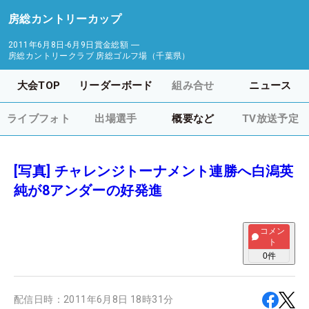
房総カントリーカップ
2011年6月8日-6月9日
賞金総額
―
房総カントリークラブ 房総ゴルフ場（千葉県）
大会TOP
リーダーボード
組み合せ
ニュース
ライブフォト
出場選手
概要など
TV放送予定
[写真] チャレンジトーナメント連勝へ白潟英
純が8アンダーの好発進
コメン
ト
0
件
配信日時：
2011年6月8日 18時31分