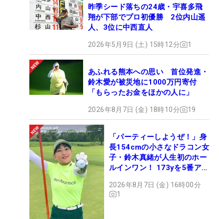
昨季シード落ちの24歳・宇喜多飛
翔が下部でプロ初優勝 2位内山遥
人、3位に中西直人
2026年5月9日 (土) 15時12分
1
あふれる熊本への思い 首位発進・
鈴木愛が被災地に1000万円寄付
「もらったお金をほかの人に」
2026年8月7日 (金) 18時10分
19
「パーティーしようぜ！」身
長154cmの小さなドラコン女
子・鈴木真緒が人生初のホー
ルインワン！ 173yを5番アイ
アンで会心のショット
2026年8月7日 (金) 16時00分
1