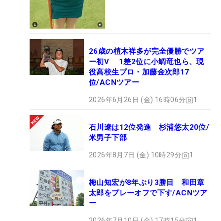
26歳の植木祥多が完全優勝でツア
ー初V 1差2位に小鯛竜也ら、現
役高校生プロ・加藤金次郎17
位/ACNツアー
2026年6月26日 (金) 16時06分
1
石川遼は12位発進 杉浦悠太20位/
米男子下部
2026年8月7日 (金) 10時29分
1
梅山知宏が8年ぶり3勝目 和田章
太郎をプレーオフで下す/ACNツア
ー
2026年7月10日 (金) 17時15分
1