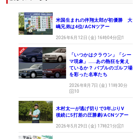
米国生まれの伴翔太郎が初優勝 大
嶋兄弟は4位/ACNツアー
2026年6月12日 (金) 16時04分
1
「いつかはクラウン」「シー
マ現象」……あの熱狂を覚え
ているか？ バブルのゴルフ場
を彩った名車たち
2026年8月7日 (金) 11時30分
10
木村太一が逃げ切りで3年ぶりV
後続に5打差の圧勝劇/ACNツアー
2026年5月29日 (金) 17時21分
1