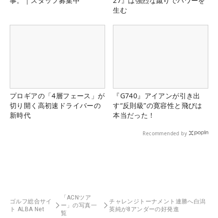
事。｜スタッフ募集中
27』は強烈な蹴りでパワーを
生む
プロギアの「4層フェース」が
『G740』アイアンが引き出
切り開く高初速ドライバーの
す“反則級”の寛容性と飛びは
新時代
本当だった！
Recommended by
「ACNツア
ゴルフ総合サイ
チャレンジトーナメント連勝へ白潟
ー」の写真一
ト ALBA Net
英純が8アンダーの好発進
覧