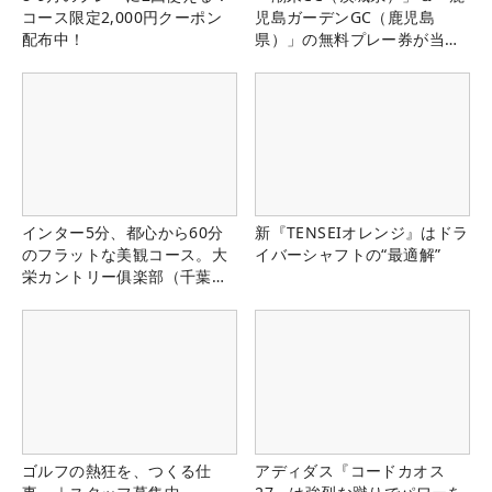
コース限定2,000円クーポン
児島ガーデンGC（鹿児島
配布中！
県）」の無料プレー券が当た
る！！
インター5分、都心から60分
新『TENSEIオレンジ』はドラ
のフラットな美観コース。大
イバーシャフトの“最適解”
栄カントリー俱楽部（千葉
県）
ゴルフの熱狂を、つくる仕
アディダス『コードカオス