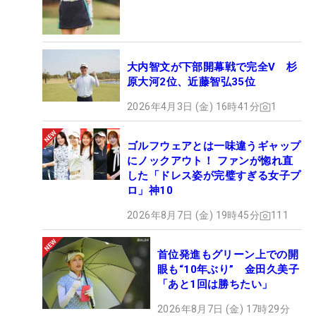
大内智文が下部開幕戦で完全V 杉
原大河2位、近藤智弘35位
2026年4月3日 (金) 16時41分
1
ゴルフウェアとは一味違うギャップ
にノックアウト！ ファンが惚れ直
した「ドレス姿が完璧すぎる女子プ
ロ」神10
2026年8月7日 (金) 19時45分
111
首位発進もグリーン上での開
眼も“10年ぶり” 金田久美子
「あと1回は勝ちたい」
2026年8月7日 (金) 17時29分