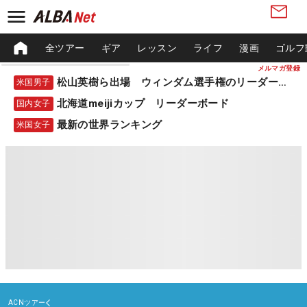
全ツアー
ギア
レッスン
ライフ
漫画
ゴルフ
メルマガ登録
松山英樹ら出場 ウィンダム選手権のリーダーボード
米国男子
北海道meijiカップ リーダーボード
国内女子
最新の世界ランキング
米国女子
ACNツアー