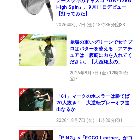
ノーメッキのキャスコ『DW-125G
High Spin』、9月11日デビュー
【打ってみた】
2026年8月7日 (金) 18時36分
33
夏場の重いグリーンで女子プ
ロはパターを替える アマチ
ュアは「腹筋に力を入れてく
ださい」【大西翔太の
HOTSHOT】
2026年8月7日 (金) 12時00分
7
「61」マークのホスラーは勝てば
70人抜き！ 大逆転プレーオフ進
出なるか
2026年8月7日 (金) 11時30分
1
「PING」×「ECCO Leather」がコ