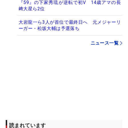
『59』の下家秀琉が逆転で初V 14歳アマの長
﨑大星ら2位
大岩龍一ら3人が首位で最終日へ 元メジャーリ
ーガー・松坂大輔は予選落ち
ニュース一覧
読まれています