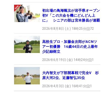
初出場の鳥海颯汰が岩手県オープン
初V「この大会を機にどんどん上
に」 シニアの部は宮本勝昌が連覇
2026年8月8日 (土) 18時25分
72
高校生プロ・加藤金次郎がACNツ
アー初優勝 16歳44日の史上最年
少記録樹立
2026年6月19日 (金) 14時24分
1
大内智文が下部開幕戦で完全V 杉
原大河2位、近藤智弘35位
2026年4月3日 (金) 16時41分
1