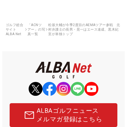
ゴルフ総合
「ACNツ
松坂大輔が今季2度目のAEMAツアー参戦 北
サイト
アー」の写
村弁護士の長男・晃一はエース達成、黒木紀
ALBA Net
真一覧
至が単独トップ
ALBAゴルフニュース
メルマガ登録はこちら