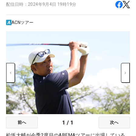
配信日時：
2024年9月4日 19時19分
ACNツアー
1
/
1
前へ
次へ
松坂大輔が今季2度目のABEMAツアーに出場している