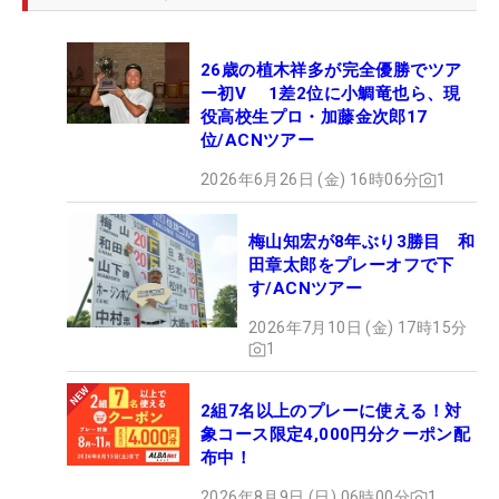
26歳の植木祥多が完全優勝でツア
ー初V 1差2位に小鯛竜也ら、現
役高校生プロ・加藤金次郎17
位/ACNツアー
2026年6月26日 (金) 16時06分
1
梅山知宏が8年ぶり3勝目 和
田章太郎をプレーオフで下
す/ACNツアー
2026年7月10日 (金) 17時15分
1
2組7名以上のプレーに使える！対
象コース限定4,000円分クーポン配
布中！
2026年8月9日 (日) 06時00分
1