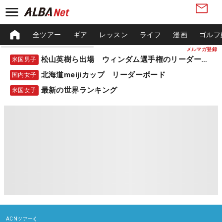
全ツアー
ギア
レッスン
ライフ
漫画
ゴルフ
メルマガ登録
松山英樹ら出場 ウィンダム選手権のリーダーボード
米国男子
北海道meijiカップ リーダーボード
国内女子
最新の世界ランキング
米国女子
ACNツアー