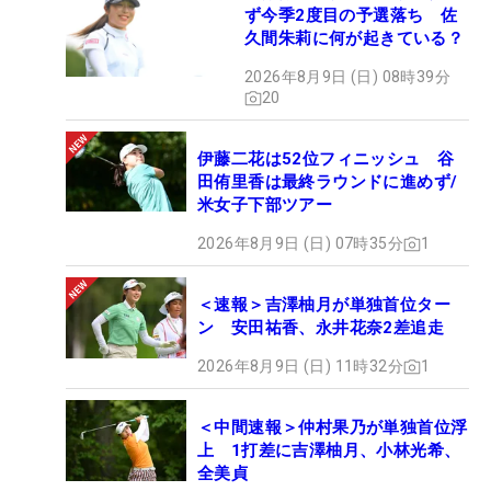
ず今季2度目の予選落ち 佐
久間朱莉に何が起きている？
2026年8月9日 (日) 08時39分
20
伊藤二花は52位フィニッシュ 谷
田侑里香は最終ラウンドに進めず/
米女子下部ツアー
2026年8月9日 (日) 07時35分
1
＜速報＞吉澤柚月が単独首位ター
ン 安田祐香、永井花奈2差追走
2026年8月9日 (日) 11時32分
1
＜中間速報＞仲村果乃が単独首位浮
上 1打差に吉澤柚月、小林光希、
全美貞