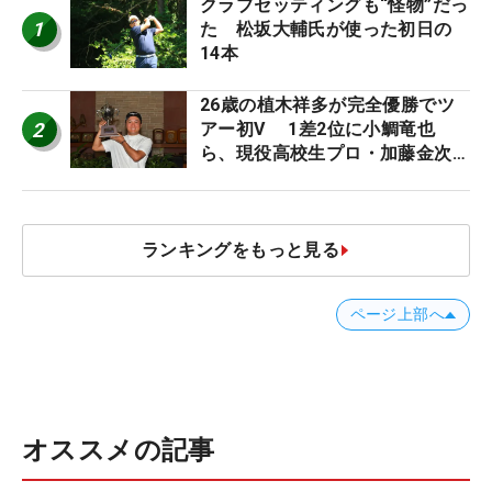
クラブセッティングも“怪物”だっ
1
た 松坂大輔氏が使った初日の
14本
26歳の植木祥多が完全優勝でツ
2
アー初V 1差2位に小鯛竜也
ら、現役高校生プロ・加藤金次郎
17位/ACNツアー
ランキングをもっと見る
ページ上部へ
オススメの記事