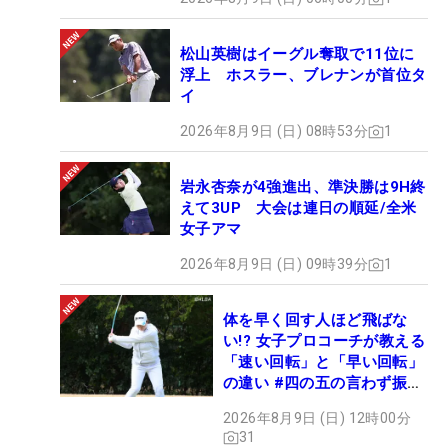
松山英樹はイーグル奪取で11位に
浮上 ホスラー、ブレナンが首位タ
イ
2026年8月9日 (日) 08時53分
1
岩永杏奈が4強進出、準決勝は9H終
えて3UP 大会は連日の順延/全米
女子アマ
2026年8月9日 (日) 09時39分
1
体を早く回す人ほど飛ばな
い!? 女子プロコーチが教える
「速い回転」と「早い回転」
の違い #四の五の言わず振り
氣れ
2026年8月9日 (日) 12時00分
31