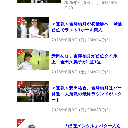
2026年8月8日 (土) 18時49分
20
＜速報＞吉澤柚月が初優勝へ 単独
首位でラスト3ホール突入
2026年8月9日 (日) 13時04分
1
安田祐香、吉澤柚月が首位タイ浮
上 金田久美子が1差3位
2026年8月8日 (土) 16時21分
1
＜速報＞安田祐香、吉澤柚月はパー
発進 大混戦の最終ラウンドがスタ
ート
2026年8月9日 (日) 09時28分
1
「ほぼメンタル」パター入ら