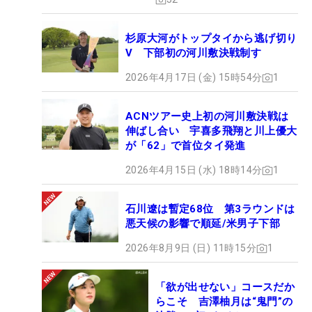
杉原大河がトップタイから逃げ切り
V 下部初の河川敷決戦制す
2026年4月17日 (金) 15時54分
1
ACNツアー史上初の河川敷決戦は
伸ばし合い 宇喜多飛翔と川上優大
が「62」で首位タイ発進
2026年4月15日 (水) 18時14分
1
石川遼は暫定68位 第3ラウンドは
悪天候の影響で順延/米男子下部
2026年8月9日 (日) 11時15分
1
「欲が出せない」コースだか
らこそ 吉澤柚月は“鬼門”の