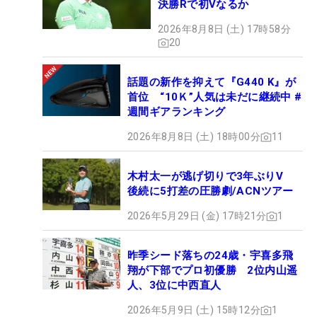
決勝Rで初Vなるか
2026年8月8日 (土) 17時58分
20
話題の新作を抑えて『G440 K』が
首位 “10Ｋ”人気は未だに継続中 #
週間ギアランキング
2026年8月8日 (土) 18時00分
11
木村太一が逃げ切りで3年ぶりV
後続に5打差の圧勝劇/ACNツアー
2026年5月29日 (金) 17時21分
1
昨季シード落ちの24歳・宇喜多飛
翔が下部でプロ初優勝 2位内山遥
人、3位に中西直人
2026年5月9日 (土) 15時12分
1