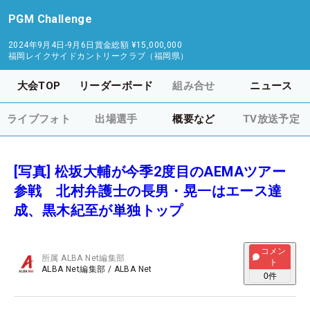
PGM Challenge
2024年9月4日-9月6日
賞金総額
¥15,000,000
福岡レイクサイドカントリークラブ（福岡県）
大会TOP
リーダーボード
組み合せ
ニュース
ライブフォト
出場選手
概要など
TV放送予定
[写真] 松坂大輔が今季2度目のAEMAツアー
参戦 北村弁護士の長男・晃一はエース達
成、黒木紀至が単独トップ
コメン
所属
ALBA Net編集部
ト
ALBA Net編集部
/
ALBA Net
0
件