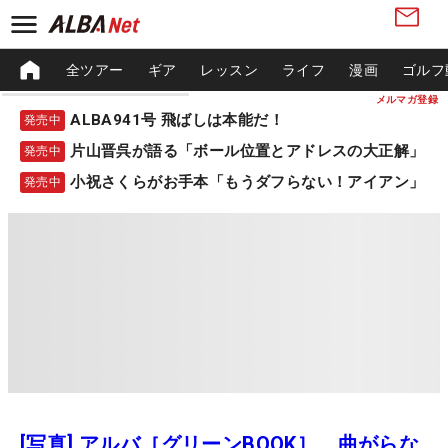
全ツアー
ギア
レッスン
ライフ
漫画
ゴルフ
メルマガ登録
ALBA941号 飛ばしは本能だ！
発売中
片山晋呉が語る「ボール位置とアドレスの大正解」
発売中
小祝さくらがお手本「もうダフらない！アイアン」
発売中
[写真] アルバ［グリーンBOOK］ 曲がらな