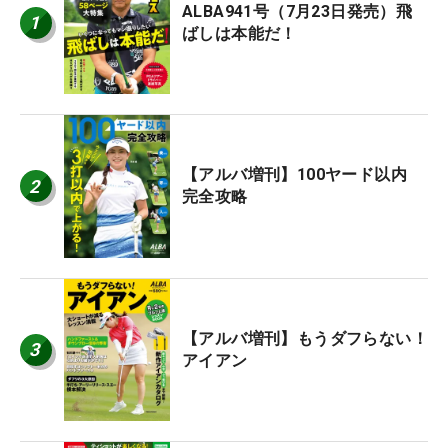
ALBA941号（7月23日発売）飛
1
ばしは本能だ！
【アルバ増刊】100ヤード以内
2
完全攻略
【アルバ増刊】もうダフらない！
3
アイアン