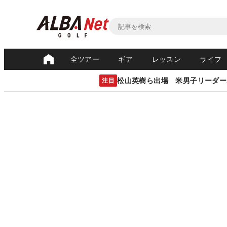
全ツアー
ギア
レッスン
ライフ
松山英樹ら出場 米男子リーダー
注目