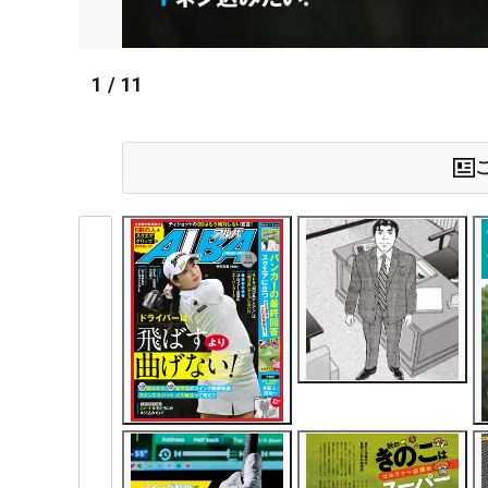
1
/
11