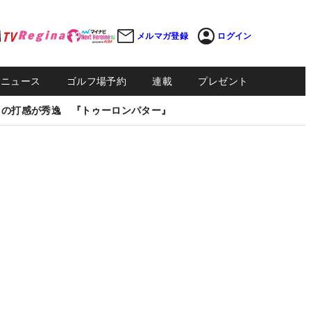
メルマガ登録
ログイン
Sニュース
ゴルフ場予約
連載
プレゼント
しの打感が秀逸 『トゥーロンパター』