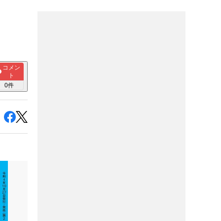
コメン
ト
0
件