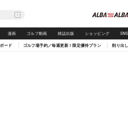
漫画
ゴルフ動画
雑誌出版
ショッピング
SN
ボード
ゴルフ場予約／毎週更新！限定優待プラン
削り出