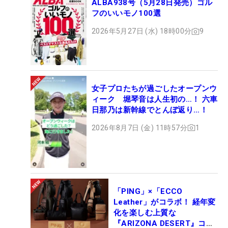
ALBA938号（5月28日発売）ゴル
フのいいモノ100選
2026年5月27日 (水) 18時00分
9
女子プロたちが過ごしたオープンウ
ィーク 堀琴音は人生初の…！ 六車
日那乃は新幹線でとんぼ返り…！
2026年8月7日 (金) 11時57分
1
「PING」×「ECCO
Leather」がコラボ！ 経年変
化を楽しむ上質な
『ARIZONA DESERT』コレ