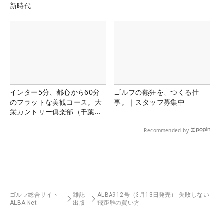
新時代
インター5分、都心から60分
ゴルフの熱狂を、つくる仕
のフラットな美観コース。大
事。｜スタッフ募集中
栄カントリー俱楽部（千葉
県）
Recommended by
ゴルフ総合サイト
雑誌
ALBA912号（3月13日発売） 失敗しない
ALBA Net
出版
飛距離の買い方