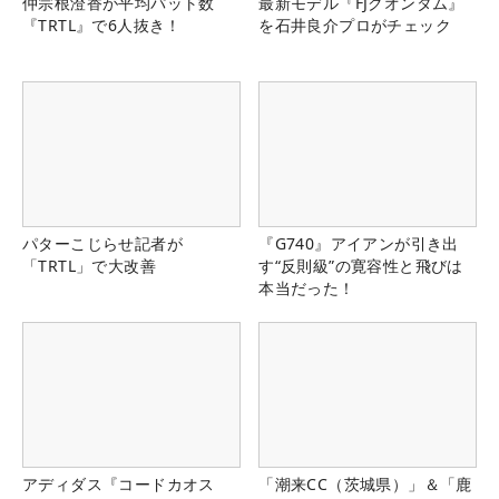
仲宗根澄香が平均パット数
最新モデル『FJクオンタム』
『TRTL』で6人抜き！
を石井良介プロがチェック
パターこじらせ記者が
『G740』アイアンが引き出
「TRTL」で大改善
す“反則級”の寛容性と飛びは
本当だった！
アディダス『コードカオス
「潮来CC（茨城県）」＆「鹿