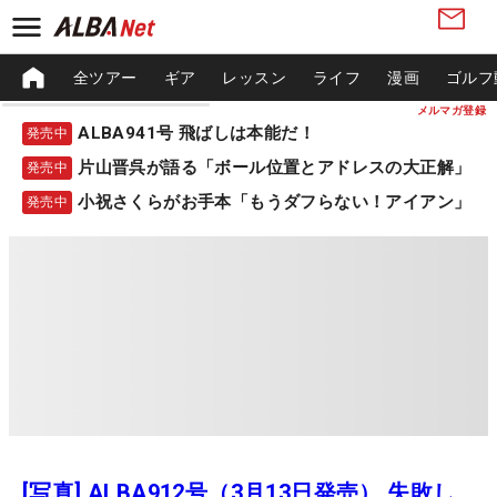
全ツアー
ギア
レッスン
ライフ
漫画
ゴルフ
メルマガ登録
ALBA941号 飛ばしは本能だ！
発売中
片山晋呉が語る「ボール位置とアドレスの大正解」
発売中
小祝さくらがお手本「もうダフらない！アイアン」
発売中
[写真] ALBA912号（3月13日発売） 失敗し