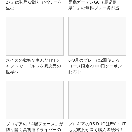
27』は強烈な蹴りでパワーを
児島ガーデンGC（鹿児島
生む
県）」の無料プレー券が当た
る！！
スイスの叡智が生んだTPTシ
8-9月のプレーに2回使える！
ャフトで、ゴルフを異次元の
コース限定2,000円クーポン
世界へ
配布中！
プロギアの「4層フェース」が
プロギアのRS DUOはFW・UT
切り開く高初速ドライバーの
も完成度が高く購入者続出！