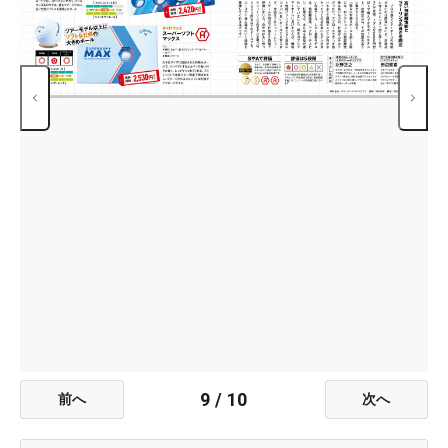
9
/
10
前へ
次へ