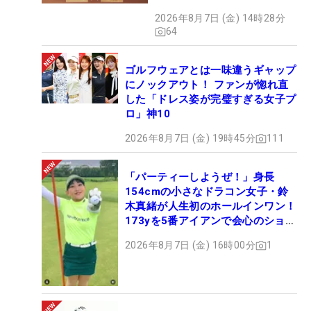
クション、9月15日限定デビ
2026年8月7日 (金) 14時28分
ュー
64
ゴルフウェアとは一味違うギャップ
にノックアウト！ ファンが惚れ直
した「ドレス姿が完璧すぎる女子プ
ロ」神10
2026年8月7日 (金) 19時45分
111
「パーティーしようぜ！」身長
154cmの小さなドラコン女子・鈴
木真緒が人生初のホールインワン！
173yを5番アイアンで会心のショッ
ト
2026年8月7日 (金) 16時00分
1