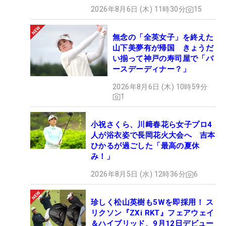
2026年8月6日 (木) 11時30分
15
無念の「全英女子」を終えた
山下美夢有が帰国 きょうだ
い揃って神戸の寿司屋で「バ
ースデーディナー？」
2026年8月6日 (木) 10時59分
1
小祝さくら、川﨑春花ら女子プロ4
人が浴衣姿で長岡花火大会へ 吉本
ひかるが過ごした「最高の夏休
み！」
2026年8月5日 (水) 12時36分
6
珍しく松山英樹も5Wを即採用！ ス
リクソン『ZXi RKT』フェアウェイ
＆ハイブリッド、9月12日デビュー