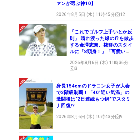
ァンが選ぶ神10】
2026年8月5日 (水) 11時45分
12
「これでゴルフ上手いとか反
則」 晴れ渡った緑の丘を散歩
する金澤志奈、抜群のスタイ
ルに「8頭身！」「可愛いに
も程がある」
2026年8月6日 (木) 11時36分
3
身長154cmのドラコン女子が大会
で2階級制覇！「40°近い気温」の
激闘後は“2日連続もつ鍋”でスタミ
ナ回復!?
2026年8月6日 (木) 10時43分
9