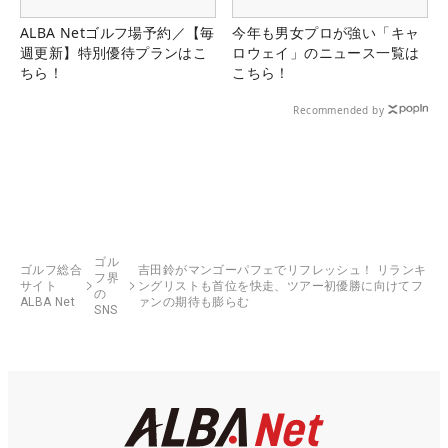
ALBA Netゴルフ場予約／【毎
今年も男女プロが強い「キャ
週更新】特別優待プランはこ
ロウェイ」のニュース一覧は
ちら！
こちら！
Recommended by
ゴル
ゴルフ総合
吉田鈴がマンゴーパフェでリフレッシュ！ リランキ
フ界
サイト
ングリストも首位を快走、ツアー初優勝に向けてフ
の
ALBA Net
ァンの期待も膨らむ
SNS