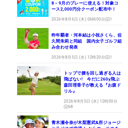
8－9月のプレーに使える！対象コ
ース2,000円分クーポン配布中！
2026年8月6日 (木) 06時00分
1
昨年覇者・河本結は小祝さくら、佐
久間朱莉と同組 国内女子ゴルフ組
み合わせ発表
2026年8月5日 (水) 12時20分
1
トップで腰を回し過ぎる人は
飛ばない! 今だに260y飛ぶ
森田理香子が教える『お腹ド
リル』
2026年8月5日 (水) 12時00分
68
青木瀬令奈が木梨憲武&所ジョージ