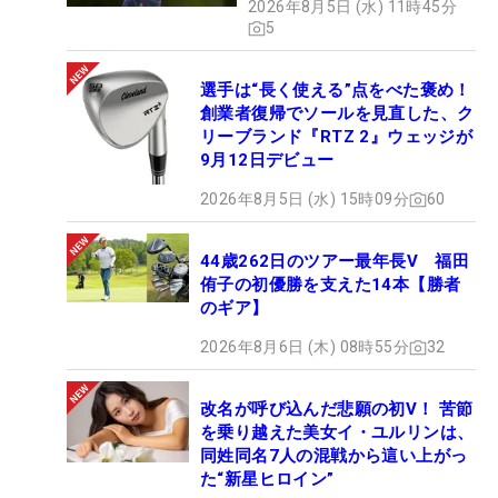
2026年8月5日 (水) 11時45分
5
選手は“長く使える”点をべた褒め！
創業者復帰でソールを見直した、ク
リーブランド『RTZ 2』ウェッジが
9月12日デビュー
2026年8月5日 (水) 15時09分
60
44歳262日のツアー最年長V 福田
侑子の初優勝を支えた14本【勝者
のギア】
2026年8月6日 (木) 08時55分
32
改名が呼び込んだ悲願の初V！ 苦節
を乗り越えた美女イ・ユルリンは、
同姓同名7人の混戦から這い上がっ
た“新星ヒロイン”