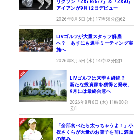
リクソン『ZXi R/5/7』＆『ZXiU』
アイアンが9月12日デビュー
2026年8月5日 (水) 17時56分
62
LIVゴルフが大量スタッフ解雇
へ？ あすにも選手ミーティング実
施へ
2026年8月5日 (水) 14時02分
1
LIVゴルフは来季も継続？
新たな投資家を獲得と発表、
9月には最終合意へ
2026年8月6日 (木) 11時00分
1
「全部食べたら太っちゃうよ！」小
祝さくらが大量のお菓子を前に満面
の笑み