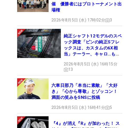
催 優勝者にはプロトーナメント出
場権
2026年8月5日 (水) 17時02分
3
純正シャフト12モデルのスペ
ック調査「ピンの純正Sフレ
ックスは、カスタムの6X相
当」テーラー、キャロ…もチ
ェック！
2026年8月5日 (水) 16時15分
13
六車日那乃「本当に素敵」「大好
き」「心から尊敬」とゾッコン！
満面の笑みをSNSに投稿
2026年8月5日 (水) 16時41分
5
『4』が消え『R』が加わった！ ス