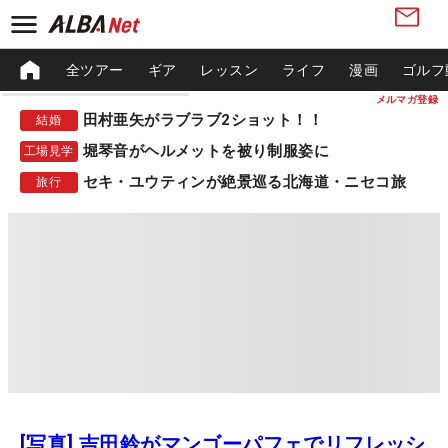
全ツアー
ギア
レッスン
ライフ
漫画
ゴルフ
メルマガ登録
田村亜矢がラブラブ2ショット！！
結婚
堀琴音がヘルメットを被り制服姿に
工場見学
セキ・ユウティンが絶景巡る北海道・ニセコ旅
旅行
[写真] 吉田鈴がマンゴーパフェでリフレッシ