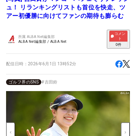
ュ！ リランキングリストも首位を快走、ツ
アー初優勝に向けてファンの期待も膨らむ
コメン
所属
ALBA Net編集部
ト
ALBA Net編集部
/
ALBA Net
0
件
配信日時：
2026年6月1日 13時52分
ゴルフ界のSNS
#
吉田鈴