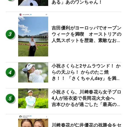
ある」あのワンちゃん！
吉田優利がヨーロッパでオープン
3
ウィークを満喫 オーストリアの
人気スポットを歴遊、素敵なお土
産もゲット！
小祝さくらと2サムラウンド！ か
4
らの天ぷら！ からのたこ焼
き！！ 「さくちゃんday」を満喫
した吉本ひかるの福岡遠征最終日
小祝さくら、川﨑春花ら女子プロ
5
4人が浴衣姿で長岡花火大会へ
吉本ひかるが過ごした「最高の夏
休み！」
川﨑春花が仁井優花の祝勝会をセ