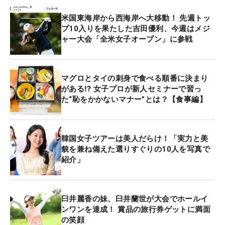
米国東海岸から西海岸へ大移動！ 先週トッ
プ10入りを果たした吉田優利、今週はメジ
ャー大会「全米女子オープン」に参戦
マグロとタイの刺身で食べる順番に決まり
がある⁉ 女子プロが新人セミナーで習っ
た“恥をかかないマナー”とは？【食事編】
韓国女子ツアーは美人だらけ！「実力と美
貌を兼ね備えた選りすぐりの10人を写真で
紹介」
臼井麗香の妹、臼井蘭世が大会でホールイ
ンワンを達成！ 賞品の旅行券ゲットに満面
の笑顔