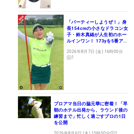
「パーティーしようぜ！」身
長154cmの小さなドラコン女
子・鈴木真緒が人生初のホー
ルインワン！ 173yを5番アイ
アンで会心のショット
2026年8月7日 (金) 16時00分
1
プロアマ当日の脇元華に密着！「早
朝のホテル出発から、ラウンド後の
練習まで」忙しく過ごすプロの1日
を公開
2026年8月6日 (木) 15時50分
1