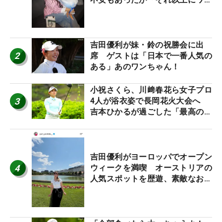
ワクしています」
吉田優利が妹・鈴の祝勝会に出
2
席 ゲストは「日本で一番人気の
ある」あのワンちゃん！
小祝さくら、川﨑春花ら女子プロ
3
4人が浴衣姿で長岡花火大会へ
吉本ひかるが過ごした「最高の夏
休み！」
吉田優利がヨーロッパでオープン
4
ウィークを満喫 オーストリアの
人気スポットを歴遊、素敵なお土
産もゲット！