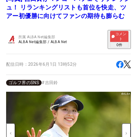
ュ！ リランキングリストも首位を快走、ツ
アー初優勝に向けてファンの期待も膨らむ
コメン
所属
ALBA Net編集部
ト
ALBA Net編集部
/
ALBA Net
0
件
配信日時：
2026年6月1日 13時52分
ゴルフ界のSNS
#
吉田鈴