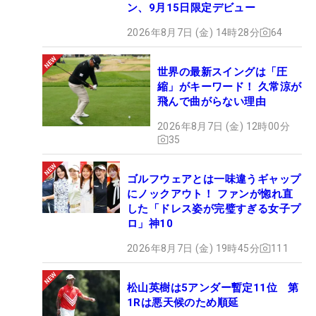
ン、9月15日限定デビュー
2026年8月7日 (金) 14時28分
64
世界の最新スイングは「圧
縮」がキーワード！ 久常涼が
飛んで曲がらない理由
2026年8月7日 (金) 12時00分
35
ゴルフウェアとは一味違うギャップ
にノックアウト！ ファンが惚れ直
した「ドレス姿が完璧すぎる女子プ
ロ」神10
2026年8月7日 (金) 19時45分
111
松山英樹は5アンダー暫定11位 第
1Rは悪天候のため順延