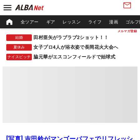
全ツアー
ギア
レッスン
ライフ
漫画
ゴルフ
メルマガ登録
田村亜矢がラブラブ2ショット！！
結婚
女子プロ4人が浴衣姿で長岡花火大会へ
夏休み
脇元華がエスコンフィールドで始球式
ナイスピッチ
[写真] 吉田鈴がマンゴーパフェでリフレッシ