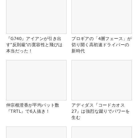
『G740』アイアンが引き出
プロギアの「4層フェース」が
す“反則級”の寛容性と飛びは
切り開く高初速ドライバーの
本当だった！
新時代
仲宗根澄香が平均パット数
アディダス『コードカオス
『TRTL』で6人抜き！
27』は強烈な蹴りでパワーを
生む