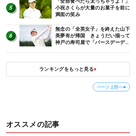
「全部食べたら太っちゃうよ！」
5
小祝さくらが大量のお菓子を前に
満面の笑み
無念の「全英女子」を終えた山下
6
美夢有が帰国 きょうだい揃って
神戸の寿司屋で「バースデーディ
ナー？」
ランキングをもっと見る
ページ上部へ
オススメの記事