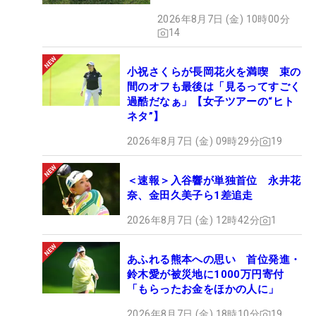
ズだった
2026年8月7日 (金) 10時00分
14
小祝さくらが長岡花火を満喫 束の
間のオフも最後は「見るってすごく
過酷だなぁ」【女子ツアーの“ヒト
ネタ”】
2026年8月7日 (金) 09時29分
19
＜速報＞入谷響が単独首位 永井花
奈、金田久美子ら1差追走
2026年8月7日 (金) 12時42分
1
あふれる熊本への思い 首位発進・
鈴木愛が被災地に1000万円寄付
「もらったお金をほかの人に」
2026年8月7日 (金) 18時10分
19