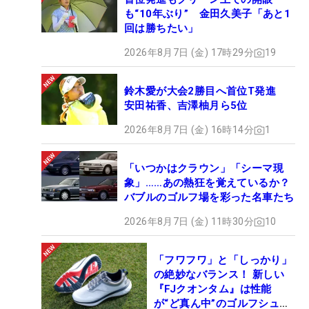
も“10年ぶり” 金田久美子「あと1
回は勝ちたい」
2026年8月7日 (金) 17時29分
19
鈴木愛が大会2勝目へ首位T発進
安田祐香、吉澤柚月ら5位
2026年8月7日 (金) 16時14分
1
「いつかはクラウン」「シーマ現
象」……あの熱狂を覚えているか？
バブルのゴルフ場を彩った名車たち
2026年8月7日 (金) 11時30分
10
「フワフワ」と「しっかり」
の絶妙なバランス！ 新しい
『FJクオンタム』は性能
が“ど真ん中”のゴルフシュー