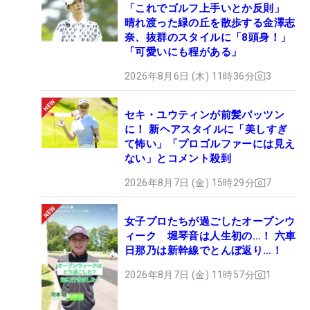
「これでゴルフ上手いとか反則」
晴れ渡った緑の丘を散歩する金澤志
奈、抜群のスタイルに「8頭身！」
「可愛いにも程がある」
2026年8月6日 (木) 11時36分
3
セキ・ユウティンが前髪パッツン
に！ 新ヘアスタイルに「美しすぎ
て怖い」「プロゴルファーには見え
ない」とコメント殺到
2026年8月7日 (金) 15時29分
7
女子プロたちが過ごしたオープンウ
ィーク 堀琴音は人生初の…！ 六車
日那乃は新幹線でとんぼ返り…！
2026年8月7日 (金) 11時57分
1