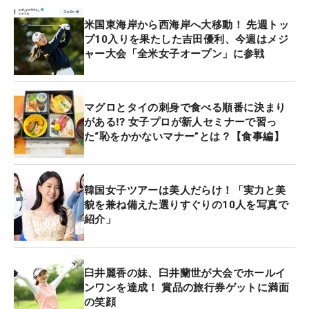
米国東海岸から西海岸へ大移動！ 先週トッ
プ10入りを果たした吉田優利、今週はメジ
ャー大会「全米女子オープン」に参戦
マグロとタイの刺身で食べる順番に決まり
がある⁉ 女子プロが新人セミナーで習っ
た“恥をかかないマナー”とは？【食事編】
韓国女子ツアーは美人だらけ！「実力と美
貌を兼ね備えた選りすぐりの10人を写真で
紹介」
臼井麗香の妹、臼井蘭世が大会でホールイ
ンワンを達成！ 賞品の旅行券ゲットに満面
の笑顔