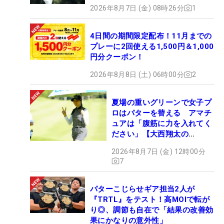
2026年8月7日 (金) 08時26分
1
4日間の期間限定配布！11月までの
プレーに2回使える1,500円＆1,000
円分クーポン！
2026年8月8日 (土) 06時00分
2
夏場の重いグリーンで女子プ
ロはパターを替える アマチ
ュアは「腹筋に力を入れてく
ださい」【大西翔太の
HOTSHOT】
2026年8月7日 (金) 12時00分
7
パターこじらせギア担当2人が
『TRTL』をテスト！高MOIで転が
り◎、調節も自在で「結果の改善効
果にかなりの意外性」