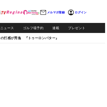
メルマガ登録
ログイン
Sニュース
ゴルフ場予約
連載
プレゼント
しの打感が秀逸 『トゥーロンパター』