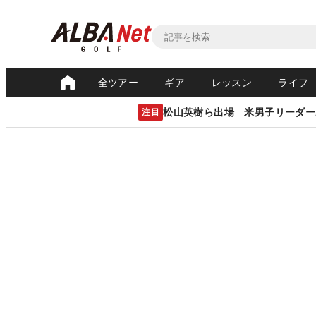
全ツアー
ギア
レッスン
ライフ
松山英樹ら出場 米男子リーダー
注目