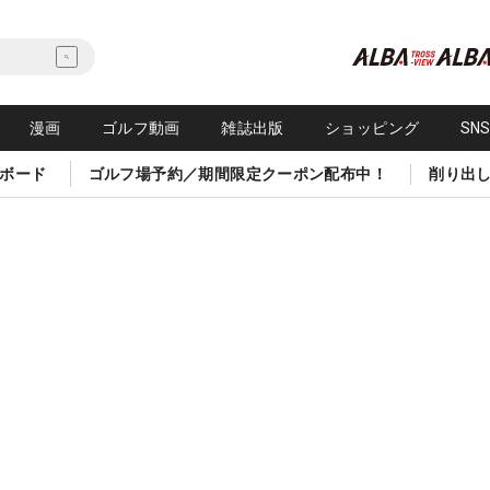
漫画
ゴルフ動画
雑誌出版
ショッピング
SN
ボード
ゴルフ場予約／期間限定クーポン配布中！
削り出