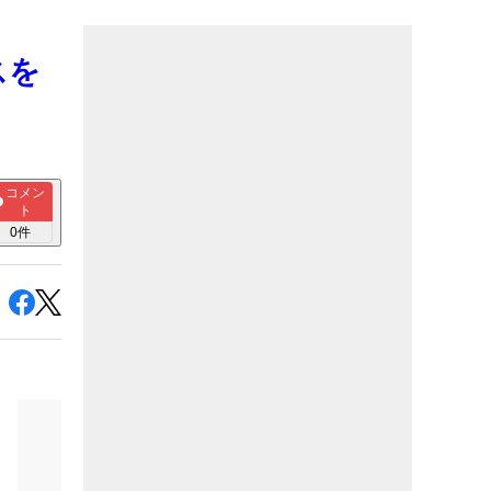
スを
コメン
ト
0
件