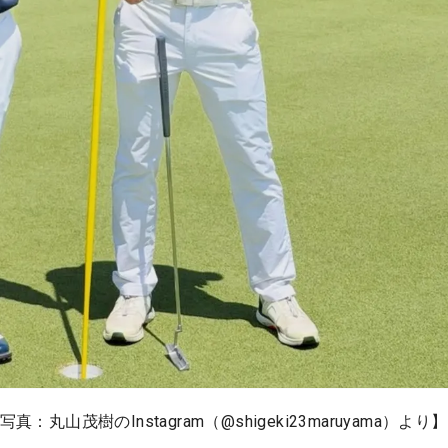
山茂樹のInstagram（@shigeki23maruyama）より】