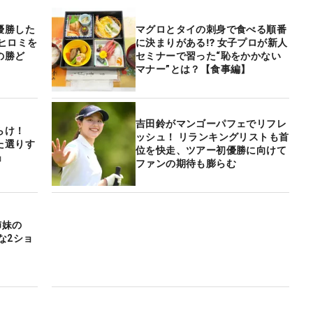
優勝した
マグロとタイの刺身で食べる順番
ヒロミを
に決まりがある⁉ 女子プロが新人
の勝ど
セミナーで習った“恥をかかない
マナー”とは？【食事編】
吉田鈴がマンゴーパフェでリフレ
らけ！
ッシュ！ リランキングリストも首
た選りす
位を快走、ツアー初優勝に向けて
」
ファンの期待も膨らむ
姉妹の
な2ショ
」