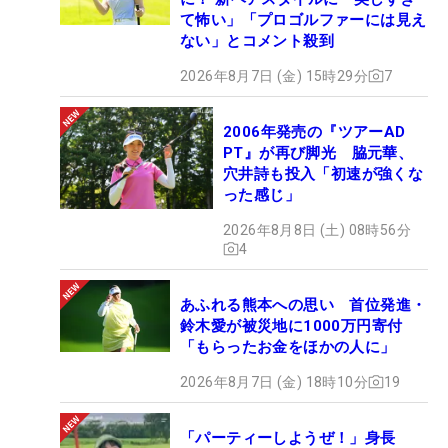
て怖い」「プロゴルファーには見え
ない」とコメント殺到
2026年8月7日 (金) 15時29分
7
2006年発売の『ツアーAD
PT』が再び脚光 脇元華、
穴井詩も投入「初速が強くな
った感じ」
2026年8月8日 (土) 08時56分
4
あふれる熊本への思い 首位発進・
鈴木愛が被災地に1000万円寄付
「もらったお金をほかの人に」
2026年8月7日 (金) 18時10分
19
「パーティーしようぜ！」身長