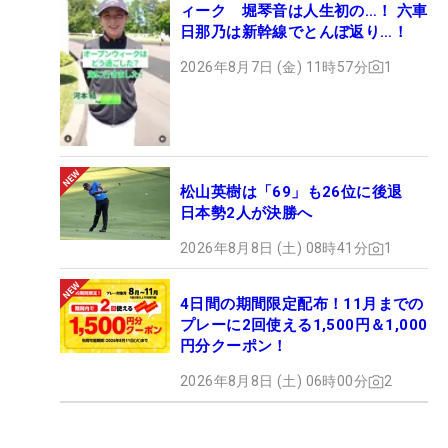
ィーク 堀琴音は人生初の…！ 六車
日那乃は新幹線でとんぼ返り…！
2026年8月7日 (金) 11時57分
1
松山英樹は「69」も26位に後退
日本勢2人が決勝へ
2026年8月8日 (土) 08時41分
1
4日間の期間限定配布！11月までの
プレーに2回使える1,500円＆1,000
円分クーポン！
2026年8月8日 (土) 06時00分
2