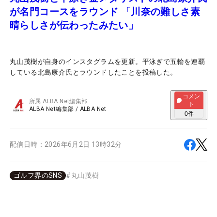
が名門コースをラウンド 「川奈の難しさ素
晴らしさが伝わったみたい」
丸山茂樹が自身のインスタグラムを更新。平泳ぎで五輪を連覇
している北島康介氏とラウンドしたことを投稿した。
コメン
所属
ALBA Net編集部
ト
ALBA Net編集部
/
ALBA Net
0
件
配信日時：
2026年6月2日 13時32分
ゴルフ界のSNS
#
丸山茂樹