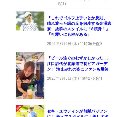
19
「これでゴルフ上手いとか反則」
晴れ渡った緑の丘を散歩する金澤志
奈、抜群のスタイルに「8頭身！」
「可愛いにも程がある」
2026年8月6日 (木) 11時36分
3
「ビール注ぐのむずかしかった…」
江口紗代が北海道で初ビアガーデ
ン！ 泡まみれの姿にファンも爆笑
2026年8月6日 (木) 13時27分
1
セキ・ユウティンが前髪パッツン
に！ 新ヘアスタイルに「美しすぎ