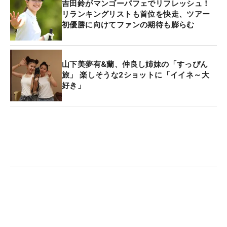
吉田鈴がマンゴーパフェでリフレッシュ！
リランキングリストも首位を快走、ツアー
初優勝に向けてファンの期待も膨らむ
山下美夢有&蘭、仲良し姉妹の「すっぴん
旅」 楽しそうな2ショットに「イイネ～大
好き」