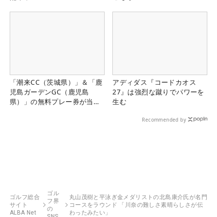
「潮来CC（茨城県）」＆「鹿
アディダス『コードカオス
児島ガーデンGC（鹿児島
27』は強烈な蹴りでパワーを
県）」の無料プレー券が当た
生む
る！！
Recommended by
ゴル
ゴルフ総合
丸山茂樹と平泳ぎ金メダリストの北島康介氏が名門
フ界
サイト
コースをラウンド 「川奈の難しさ素晴らしさが伝
の
ALBA Net
わったみたい」
SNS