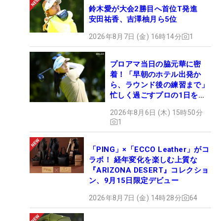
鈴木愛が大会2勝目へ首位T発進
安田祐香、吉澤柚月ら5位
2026年8月7日 (金) 16時14分
1
プロアマ当日の脇元華に密
着！「早朝のホテル出発か
ら、ラウンド後の練習まで」
忙しく過ごすプロの1日を公
開
2026年8月6日 (木) 15時50分
1
「PING」×「ECCO Leather」がコ
ラボ！ 経年変化を楽しむ上質な
『ARIZONA DESERT』コレクショ
ン、9月15日限定デビュー
2026年8月7日 (金) 14時28分
64