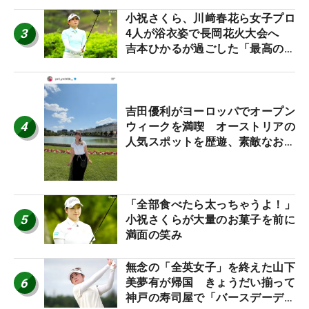
小祝さくら、川﨑春花ら女子プロ
3
4人が浴衣姿で長岡花火大会へ
吉本ひかるが過ごした「最高の夏
休み！」
吉田優利がヨーロッパでオープン
4
ウィークを満喫 オーストリアの
人気スポットを歴遊、素敵なお土
産もゲット！
「全部食べたら太っちゃうよ！」
5
小祝さくらが大量のお菓子を前に
満面の笑み
無念の「全英女子」を終えた山下
6
美夢有が帰国 きょうだい揃って
神戸の寿司屋で「バースデーディ