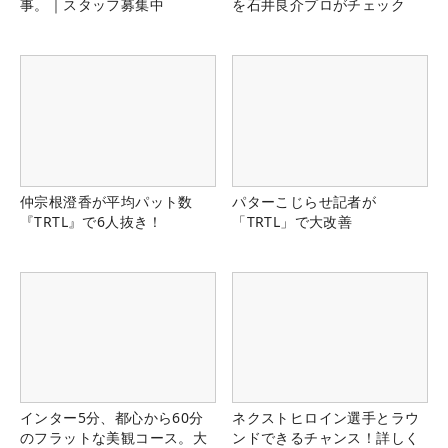
事。｜スタッフ募集中
を石井良介プロがチェック
仲宗根澄香が平均パット数
パターこじらせ記者が
『TRTL』で6人抜き！
「TRTL」で大改善
インター5分、都心から60分
ネクストヒロイン選手とラウ
のフラットな美観コース。大
ンドできるチャンス！詳しく