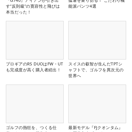
『G740』アイアンが引き出
猛暑を乗り切る！ こだわり機
す“反則級”の寛容性と飛びは
能派パンツ4選
本当だった！
プロギアのRS DUOはFW・UT
スイスの叡智が生んだTPTシ
も完成度が高く購入者続出！
ャフトで、ゴルフを異次元の
世界へ
ゴルフの熱狂を、つくる仕
最新モデル『FJクオンタム』