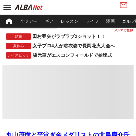
全ツアー
ギア
レッスン
ライフ
漫画
ゴルフ
メルマガ登録
田村亜矢がラブラブ2ショット！！
結婚
女子プロ4人が浴衣姿で長岡花火大会へ
夏休み
脇元華がエスコンフィールドで始球式
ナイスピッチ
丸山茂樹と平泳ぎ金メダリストの北島康介氏