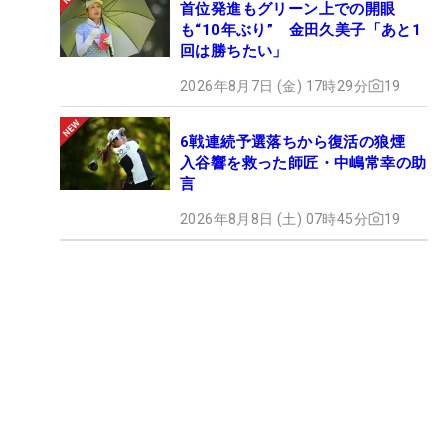
首位発進もグリーン上での開眼
も“10年ぶり” 金田久美子「あと1
回は勝ちたい」
2026年8月7日 (金) 17時29分
19
6戦連続予選落ちから復活の狼煙
入谷響を救った師匠・中嶋常幸の助
言
2026年8月8日 (土) 07時45分
19