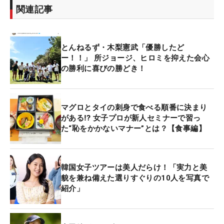
関連記事
とんねるず・木梨憲武「優勝したど
ー！！」 所ジョージ、ヒロミを抑えた会心
の勝利に喜びの勝どき！
マグロとタイの刺身で食べる順番に決まり
がある⁉ 女子プロが新人セミナーで習っ
た“恥をかかないマナー”とは？【食事編】
韓国女子ツアーは美人だらけ！「実力と美
貌を兼ね備えた選りすぐりの10人を写真で
紹介」