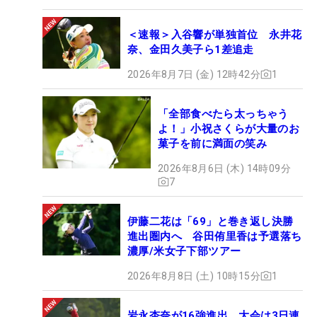
＜速報＞入谷響が単独首位 永井花
奈、金田久美子ら1差追走
2026年8月7日 (金) 12時42分
1
「全部食べたら太っちゃう
よ！」小祝さくらが大量のお
菓子を前に満面の笑み
2026年8月6日 (木) 14時09分
7
伊藤二花は「69」と巻き返し決勝
進出圏内へ 谷田侑里香は予選落ち
濃厚/米女子下部ツアー
2026年8月8日 (土) 10時15分
1
岩永杏奈が16強進出 大会は3日連