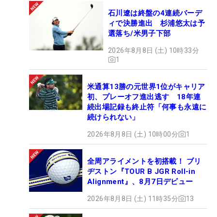
石川遼は終盤の4連続バーデ
ィで決勝進出 杉浦悠太は予
選落ち/米男子下部
2026年8月8日 (土) 10時33分
1
米通算13勝の元世界1位がキャリア
初、プレーオフ進出逃す 18年連
続出場記録も終止符「何事も永遠に
続けられない」
2026年8月8日 (土) 10時00分
1
全周アライメントを初搭載！ ブリ
ヂストン『TOUR B JGR Roll-in
Alignment』、8月7日デビュー
2026年8月8日 (土) 11時35分
13