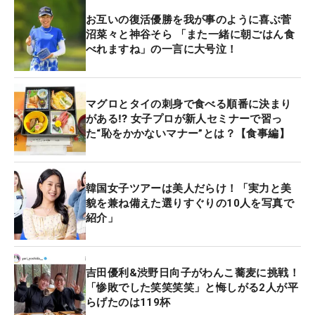
お互いの復活優勝を我が事のように喜ぶ菅
沼菜々と神谷そら 「また一緒に朝ごはん食
べれますね」の一言に大号泣！
マグロとタイの刺身で食べる順番に決まり
がある⁉ 女子プロが新人セミナーで習っ
た“恥をかかないマナー”とは？【食事編】
韓国女子ツアーは美人だらけ！「実力と美
貌を兼ね備えた選りすぐりの10人を写真で
紹介」
吉田優利&渋野日向子がわんこ蕎麦に挑戦！
「惨敗でした笑笑笑笑」と悔しがる2人が平
らげたのは119杯