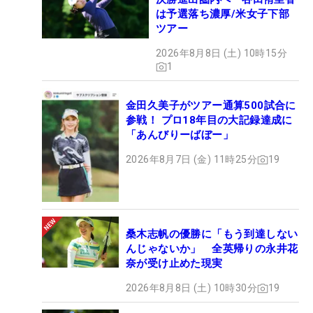
は予選落ち濃厚/米女子下部
ツアー
2026年8月8日 (土) 10時15分
1
金田久美子がツアー通算500試合に
参戦！ プロ18年目の大記録達成に
「あんびりーばぼー」
2026年8月7日 (金) 11時25分
19
桑木志帆の優勝に「もう到達しない
んじゃないか」 全英帰りの永井花
奈が受け止めた現実
2026年8月8日 (土) 10時30分
19