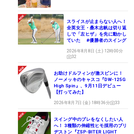
スライスが止まらない人へ！
全英女王・桑木志帆は切り返
しで「左ヒザ」を先に動かし
ていた #優勝者のスイング
2026年8月8日 (土) 12時00分
32
お助けドルフィンが激スピンに！
ノーメッキのキャスコ『DW-125G
High Spin』、9月11日デビュー
【打ってみた】
2026年8月7日 (金) 18時36分
33
スイング中のブレをなくしたい人
へ！ 3種類の伸縮性ヒモ採用のブリ
ヂストン『ZSP-BITER LIGHT