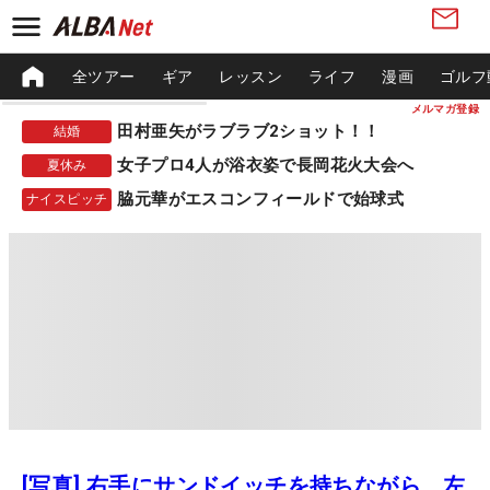
全ツアー
ギア
レッスン
ライフ
漫画
ゴルフ
メルマガ登録
田村亜矢がラブラブ2ショット！！
結婚
女子プロ4人が浴衣姿で長岡花火大会へ
夏休み
脇元華がエスコンフィールドで始球式
ナイスピッチ
[写真] 右手にサンドイッチを持ちながら、左