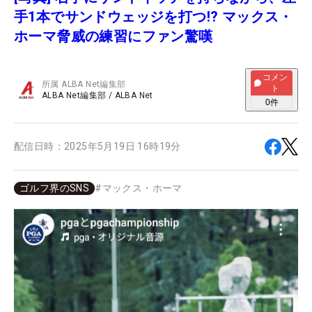
手1本でサンドウェッジを打つ!? マックス・
ホーマ脅威の練習にファン驚嘆
コメン
所属
ALBA Net編集部
ト
ALBA Net編集部
/
ALBA Net
0
件
配信日時：
2025年5月19日 16時19分
ゴルフ界のSNS
#
マックス・ホーマ