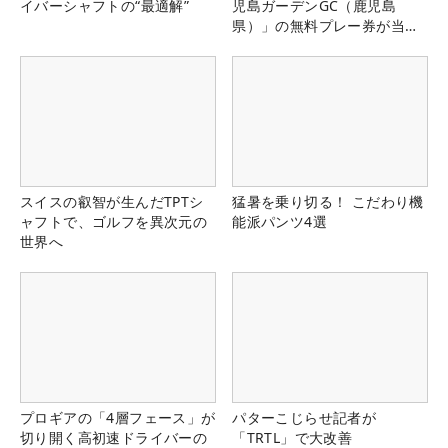
イバーシャフトの“最適解”
児島ガーデンGC（鹿児島
県）」の無料プレー券が当た
る！！
スイスの叡智が生んだTPTシ
猛暑を乗り切る！ こだわり機
ャフトで、ゴルフを異次元の
能派パンツ4選
世界へ
プロギアの「4層フェース」が
パターこじらせ記者が
切り開く高初速ドライバーの
「TRTL」で大改善