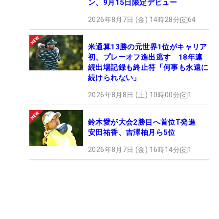
ン、9月15日限定デビュー
2026年8月7日 (金) 14時28分
64
米通算13勝の元世界1位がキャリア
初、プレーオフ進出逃す 18年連
続出場記録も終止符「何事も永遠に
続けられない」
2026年8月8日 (土) 10時00分
1
鈴木愛が大会2勝目へ首位T発進
安田祐香、吉澤柚月ら5位
2026年8月7日 (金) 16時14分
1