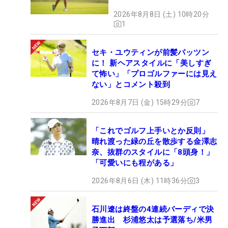
2026年8月8日 (土) 10時20分
1
セキ・ユウティンが前髪パッツン
に！ 新ヘアスタイルに「美しすぎ
て怖い」「プロゴルファーには見え
ない」とコメント殺到
2026年8月7日 (金) 15時29分
7
「これでゴルフ上手いとか反則」
晴れ渡った緑の丘を散歩する金澤志
奈、抜群のスタイルに「8頭身！」
「可愛いにも程がある」
2026年8月6日 (木) 11時36分
3
石川遼は終盤の4連続バーディで決
勝進出 杉浦悠太は予選落ち/米男