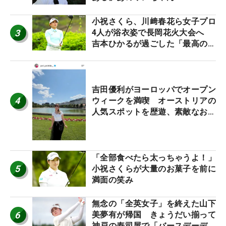
小祝さくら、川﨑春花ら女子プロ
3
4人が浴衣姿で長岡花火大会へ
吉本ひかるが過ごした「最高の夏
休み！」
吉田優利がヨーロッパでオープン
4
ウィークを満喫 オーストリアの
人気スポットを歴遊、素敵なお土
産もゲット！
「全部食べたら太っちゃうよ！」
5
小祝さくらが大量のお菓子を前に
満面の笑み
無念の「全英女子」を終えた山下
6
美夢有が帰国 きょうだい揃って
神戸の寿司屋で「バースデーディ