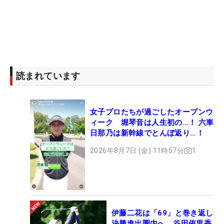
読まれています
女子プロたちが過ごしたオープンウ
ィーク 堀琴音は人生初の…！ 六車
日那乃は新幹線でとんぼ返り…！
2026年8月7日 (金) 11時57分
1
伊藤二花は「69」と巻き返し
決勝進出圏内へ 谷田侑里香