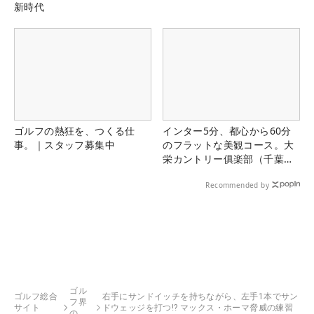
新時代
ゴルフの熱狂を、つくる仕
インター5分、都心から60分
事。｜スタッフ募集中
のフラットな美観コース。大
栄カントリー俱楽部（千葉
県）
Recommended by
ゴル
ゴルフ総合
右手にサンドイッチを持ちながら、左手1本でサン
フ界
サイト
ドウェッジを打つ!? マックス・ホーマ脅威の練習
の