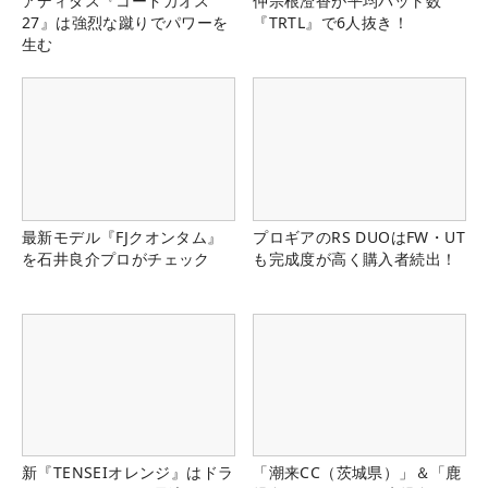
アディダス『コードカオス
仲宗根澄香が平均パット数
27』は強烈な蹴りでパワーを
『TRTL』で6人抜き！
生む
最新モデル『FJクオンタム』
プロギアのRS DUOはFW・UT
を石井良介プロがチェック
も完成度が高く購入者続出！
新『TENSEIオレンジ』はドラ
「潮来CC（茨城県）」＆「鹿