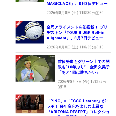
MAGICLACE』、8月8日デビュー
2026年8月8日 (土) 11時30分
30
全周アライメントを初搭載！ ブリ
ヂストン『TOUR B JGR Roll-in
Alignment』、8月7日デビュー
2026年8月8日 (土) 11時35分
13
首位発進もグリーン上での開
眼も“10年ぶり” 金田久美子
「あと1回は勝ちたい」
2026年8月7日 (金) 17時29分
19
「PING」×「ECCO Leather」がコ
ラボ！ 経年変化を楽しむ上質な
『ARIZONA DESERT』コレクショ