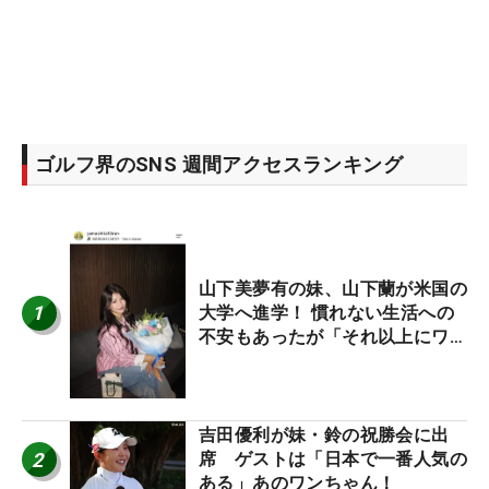
ゴルフ界のSNS 週間アクセスランキング
山下美夢有の妹、山下蘭が米国の
1
大学へ進学！ 慣れない生活への
不安もあったが「それ以上にワク
ワクしています」
吉田優利が妹・鈴の祝勝会に出
2
席 ゲストは「日本で一番人気の
ある」あのワンちゃん！