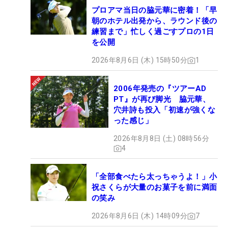
プロアマ当日の脇元華に密着！「早
朝のホテル出発から、ラウンド後の
練習まで」忙しく過ごすプロの1日
を公開
2026年8月6日 (木) 15時50分
1
2006年発売の『ツアーAD
PT』が再び脚光 脇元華、
穴井詩も投入「初速が強くな
った感じ」
2026年8月8日 (土) 08時56分
4
「全部食べたら太っちゃうよ！」小
祝さくらが大量のお菓子を前に満面
の笑み
2026年8月6日 (木) 14時09分
7