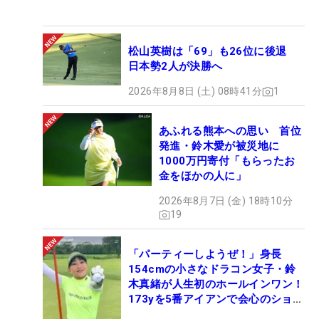
松山英樹は「69」も26位に後退
日本勢2人が決勝へ
2026年8月8日 (土) 08時41分
1
あふれる熊本への思い 首位
発進・鈴木愛が被災地に
1000万円寄付「もらったお
金をほかの人に」
2026年8月7日 (金) 18時10分
19
「パーティーしようぜ！」身長
154cmの小さなドラコン女子・鈴
木真緒が人生初のホールインワン！
173yを5番アイアンで会心のショッ
ト