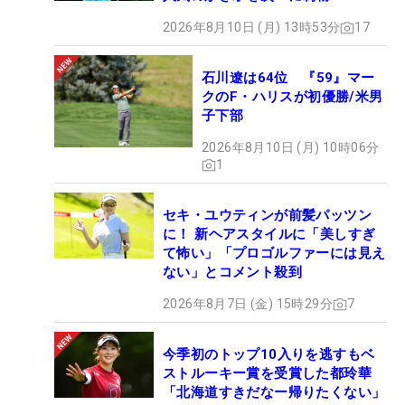
2026年8月10日 (月) 13時53分
17
石川遼は64位 『59』マー
クのF・ハリスが初優勝/米男
子下部
2026年8月10日 (月) 10時06分
1
セキ・ユウティンが前髪パッツン
に！ 新ヘアスタイルに「美しすぎ
て怖い」「プロゴルファーには見え
ない」とコメント殺到
2026年8月7日 (金) 15時29分
7
今季初のトップ10入りを逃すもベ
ストルーキー賞を受賞した都玲華
「北海道すきだなー帰りたくない」