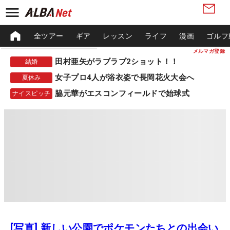
全ツアー
ギア
レッスン
ライフ
漫画
ゴルフ
メルマガ登録
田村亜矢がラブラブ2ショット！！
結婚
女子プロ4人が浴衣姿で長岡花火大会へ
夏休み
脇元華がエスコンフィールドで始球式
ナイスピッチ
[写真] 新しい公園でポケモンたちとの出会い