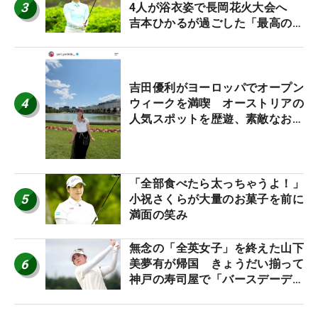
3
4人が浴衣姿で長岡花火大会へ
吉本ひかるが過ごした「最高の夏
休み！」
吉田優利がヨーロッパでオープン
4
ウィークを満喫 オーストリアの
人気スポットを歴遊、素敵なお土
産もゲット！
「全部食べたら太っちゃうよ！」
5
小祝さくらが大量のお菓子を前に
満面の笑み
無念の「全英女子」を終えた山下
6
美夢有が帰国 きょうだい揃って
神戸の寿司屋で「バースデーディ
ナー？」