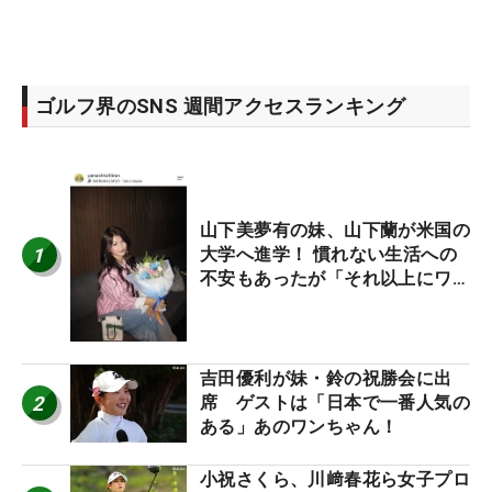
ゴルフ界のSNS 週間アクセスランキング
山下美夢有の妹、山下蘭が米国の
1
大学へ進学！ 慣れない生活への
不安もあったが「それ以上にワク
ワクしています」
吉田優利が妹・鈴の祝勝会に出
2
席 ゲストは「日本で一番人気の
ある」あのワンちゃん！
小祝さくら、川﨑春花ら女子プロ