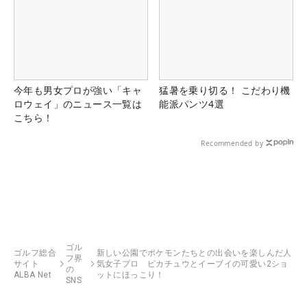
今年も男女プロが強い「キャ
猛暑を乗り切る！ こだわり機
ロウェイ」のニュース一覧は
能派パンツ4選
こちら！
Recommended by
ゴル
ゴルフ総合
新しい公園でポケモンたちとの出会いを楽しんだ人
フ界
サイト
気女子プロ ピカチュウとイーブイの可愛い2ショ
の
ALBA Net
ットにほっこり！
SNS