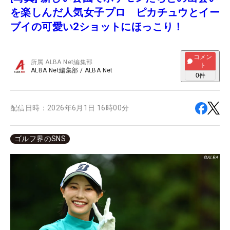
を楽しんだ人気女子プロ ピカチュウとイー
ブイの可愛い2ショットにほっこり！
コメン
所属
ALBA Net編集部
ト
ALBA Net編集部
/
ALBA Net
0
件
配信日時：
2026年6月1日 16時00分
ゴルフ界のSNS