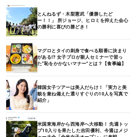
とんねるず・木梨憲武「優勝したど
ー！！」 所ジョージ、ヒロミを抑えた会心
の勝利に喜びの勝どき！
マグロとタイの刺身で食べる順番に決まり
がある⁉ 女子プロが新人セミナーで習っ
た“恥をかかないマナー”とは？【食事編】
韓国女子ツアーは美人だらけ！「実力と美
貌を兼ね備えた選りすぐりの10人を写真で
紹介」
米国東海岸から西海岸へ大移動！ 先週トッ
プ10入りを果たした吉田優利、今週はメジ