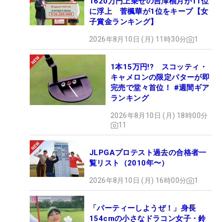
1620万円上乗せの吉澤柚月が11位
に浮上 菅楓華が1位をキープ【女
子賞金ランキング】
2026年8月10日 (月) 11時30分
1
1本15万円!? スコッティ・
キャメロンの限定パターが即
完売で堂々首位！ #週間ギア
ランキング
2026年8月10日 (月) 18時00分
11
JLPGAプロテスト過去の合格者一
覧リスト（2010年〜）
2026年8月10日 (月) 16時00分
1
「パーティーしようぜ！」身長
154cmの小さなドラコン女子・鈴