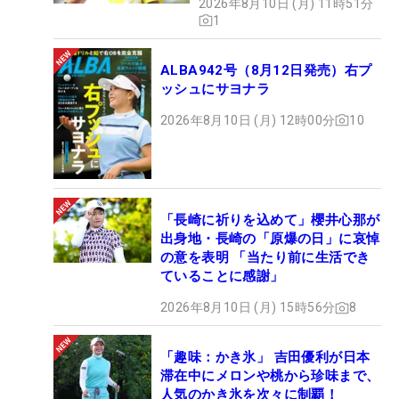
2026年8月10日 (月) 11時51分
1
ALBA942号（8月12日発売）右プ
ッシュにサヨナラ
2026年8月10日 (月) 12時00分
10
「長崎に祈りを込めて」櫻井心那が
出身地・長崎の「原爆の日」に哀悼
の意を表明 「当たり前に生活でき
ていることに感謝」
2026年8月10日 (月) 15時56分
8
「趣味：かき氷」 吉田優利が日本
滞在中にメロンや桃から珍味まで、
人気のかき氷を次々に制覇！