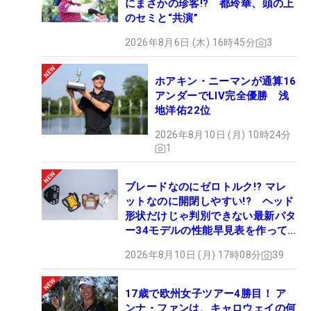
にまさかの珍客!? 都玲華、頭の上
のセミと“共演”
2026年8月6日 (木) 16時45分
3
ホアキン・ニーマンが通算16
アンダーでLIV完全優勝 浅
地洋佑22位
2026年8月10日 (月) 10時24分
1
ブレードなのにゼロトルク!? マレ
ットなのに開閉しやすい!? ヘッド
形状だけじゃ判別できない最新パタ
ー34モデルの性能早見表を作って
みた #ギアカタログ2026
2026年8月10日 (月) 17時08分
39
17歳で欧州女子ツアー4勝目！ ア
ンナ・ファンは、キャロウェイの何