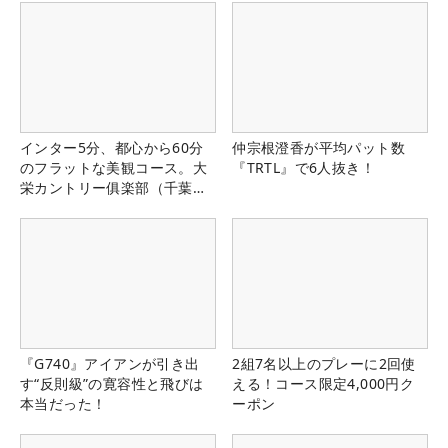
インター5分、都心から60分
仲宗根澄香が平均パット数
のフラットな美観コース。大
『TRTL』で6人抜き！
栄カントリー俱楽部（千葉
県）
『G740』アイアンが引き出
2組7名以上のプレーに2回使
す“反則級”の寛容性と飛びは
える！コース限定4,000円ク
本当だった！
ーポン