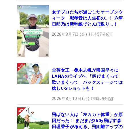
女子プロたちが過ごしたオープンウ
ィーク 堀琴音は人生初の…！ 六車
日那乃は新幹線でとんぼ返り…！
2026年8月7日 (金) 11時57分
1
全英女王・桑木志帆が帰国早々に
LANAのライブへ 「叫びまくって
歌いまくって」バックステージでは
嬉しい2ショットも！
2026年8月10日 (月) 14時09分
1
飛ばない人は「左カカト体重」が原
因だった！ まだまだ260y飛ばす森
田理香子が考える、飛距離アップの