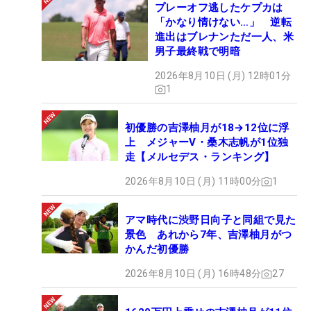
プレーオフ逃したケプカは
「かなり情けない…」 逆転
進出はブレナンただ一人、米
男子最終戦で明暗
2026年8月10日 (月) 12時01分
1
初優勝の吉澤柚月が18→12位に浮
上 メジャーV・桑木志帆が1位独
走【メルセデス・ランキング】
2026年8月10日 (月) 11時00分
1
アマ時代に渋野日向子と同組で見た
景色 あれから7年、吉澤柚月がつ
かんだ初優勝
2026年8月10日 (月) 16時48分
27