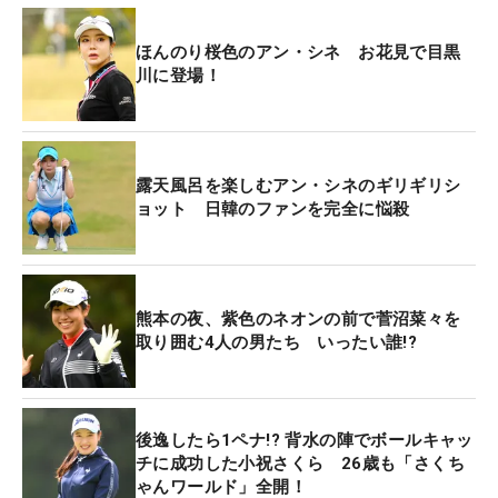
ほんのり桜色のアン・シネ お花見で目黒
川に登場！
露天風呂を楽しむアン・シネのギリギリシ
ョット 日韓のファンを完全に悩殺
熊本の夜、紫色のネオンの前で菅沼菜々を
取り囲む4人の男たち いったい誰!?
後逸したら1ペナ!? 背水の陣でボールキャッ
チに成功した小祝さくら 26歳も「さくち
ゃんワールド」全開！