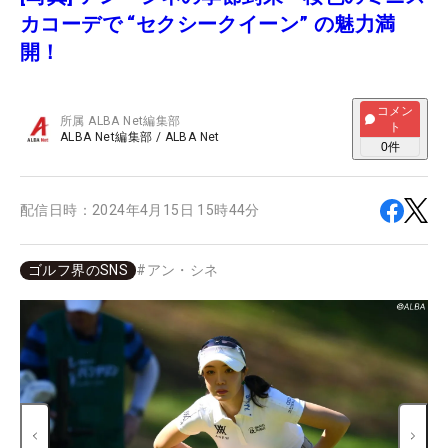
カコーデで “セクシークイーン” の魅力満
開！
コメン
所属
ALBA Net編集部
ト
ALBA Net編集部
/
ALBA Net
0
件
配信日時：
2024年4月15日 15時44分
ゴルフ界のSNS
#
アン・シネ