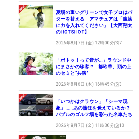
夏場の重いグリーンで女子プロはパ
ターを替える アマチュアは「腹筋
に力を入れてください」【大西翔太
のHOTSHOT】
2026年8月7日 (金) 12時00分
7
「ボトッ！って音が…」ラウンド中
にまさかの珍客!? 都玲華、頭の上
のセミと“共演”
2026年8月6日 (木) 16時45分
3
「いつかはクラウン」「シーマ現
象」……あの熱狂を覚えているか？
バブルのゴルフ場を彩った名車たち
2026年8月7日 (金) 11時30分
10