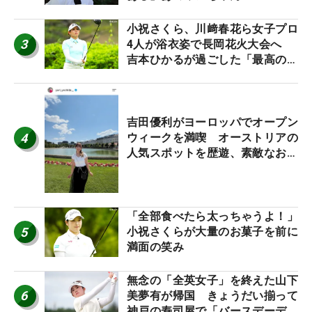
小祝さくら、川﨑春花ら女子プロ
3
4人が浴衣姿で長岡花火大会へ
吉本ひかるが過ごした「最高の夏
休み！」
吉田優利がヨーロッパでオープン
4
ウィークを満喫 オーストリアの
人気スポットを歴遊、素敵なお土
産もゲット！
「全部食べたら太っちゃうよ！」
5
小祝さくらが大量のお菓子を前に
満面の笑み
無念の「全英女子」を終えた山下
6
美夢有が帰国 きょうだい揃って
神戸の寿司屋で「バースデーディ