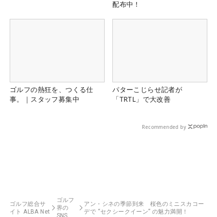
配布中！
ゴルフの熱狂を、つくる仕
パターこじらせ記者が
事。｜スタッフ募集中
「TRTL」で大改善
Recommended by
ゴルフ
ゴルフ総合サ
アン・シネの季節到来 桜色のミニスカコー
界の
イト ALBA Net
デで “セクシークイーン” の魅力満開！
SNS