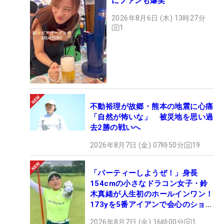
にファンも爆笑
2026年8月6日 (木) 13時27分
1
不動裕理が故郷・熊本の地震に心痛
「自然が怖いな」 被災地を思い過
去2勝の戦いへ
2026年8月7日 (金) 07時50分
19
「パーティーしようぜ！」身長
154cmの小さなドラコン女子・鈴
木真緒が人生初のホールインワン！
173yを5番アイアンで会心のショッ
ト
2026年8月7日 (金) 16時00分
1