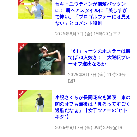
セキ・ユウティンが前髪パッツン
に！ 新ヘアスタイルに「美しすぎ
て怖い」「プロゴルファーには見え
ない」とコメント殺到
2026年8月7日 (金) 15時29分
7
「61」マークのホスラーは勝
てば70人抜き！ 大逆転プレ
ーオフ進出なるか
2026年8月7日 (金) 11時30分
1
小祝さくらが長岡花火を満喫 束の
間のオフも最後は「見るってすごく
過酷だなぁ」【女子ツアーの“ヒト
ネタ”】
2026年8月7日 (金) 09時29分
19