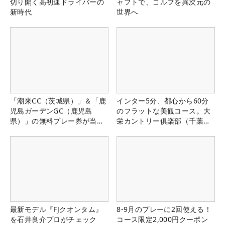
切り開く高初速ドライバーの
ャフトで、ゴルフを異次元の
新時代
世界へ
「潮来CC（茨城県）」＆「鹿
インター5分、都心から60分
児島ガーデンGC（鹿児島
のフラットな美観コース。大
県）」の無料プレー券が当た
栄カントリー俱楽部（千葉
る！！
県）
最新モデル『FJクオンタム』
8-9月のプレーに2回使える！
を石井良介プロがチェック
コース限定2,000円クーポン