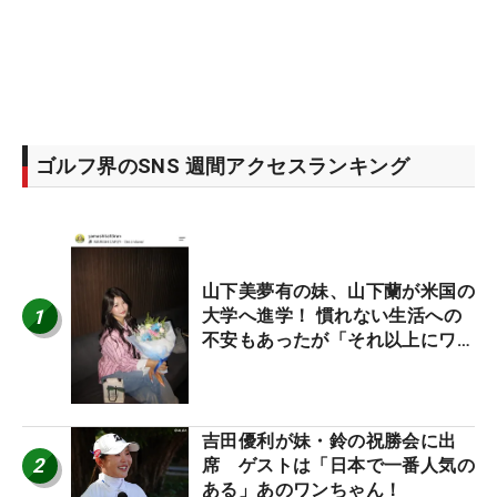
ゴルフ界のSNS 週間アクセスランキング
山下美夢有の妹、山下蘭が米国の
1
大学へ進学！ 慣れない生活への
不安もあったが「それ以上にワク
ワクしています」
吉田優利が妹・鈴の祝勝会に出
2
席 ゲストは「日本で一番人気の
ある」あのワンちゃん！