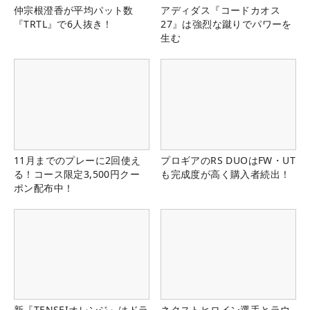
仲宗根澄香が平均パット数
アディダス『コードカオス
『TRTL』で6人抜き！
27』は強烈な蹴りでパワーを
生む
11月までのプレーに2回使え
プロギアのRS DUOはFW・UT
る！コース限定3,500円クー
も完成度が高く購入者続出！
ポン配布中！
新『TENSEIオレンジ』はドラ
ネクストヒロイン選手とラウ