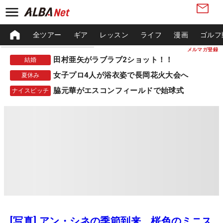
全ツアー
ギア
レッスン
ライフ
漫画
ゴルフ
メルマガ登録
田村亜矢がラブラブ2ショット！！
結婚
女子プロ4人が浴衣姿で長岡花火大会へ
夏休み
脇元華がエスコンフィールドで始球式
ナイスピッチ
[写真] アン・シネの季節到来 桜色のミニス