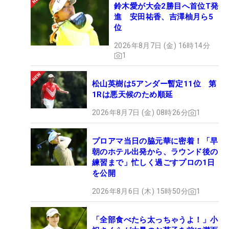
鈴木愛が大会2勝目へ首位T発
進 安田祐香、吉澤柚月ら5
位
2026年8月7日 (金) 16時14分
1
松山英樹は5アンダー暫定11位 第
1Rは悪天候のため順延
2026年8月7日 (金) 08時26分
1
プロアマ当日の脇元華に密着！「早
朝のホテル出発から、ラウンド後の
練習まで」忙しく過ごすプロの1日
を公開
2026年8月6日 (木) 15時50分
1
「全部食べたら太っちゃうよ！」小