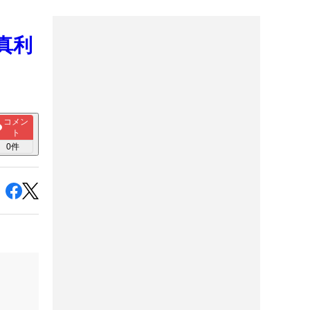
真利
コメン
ト
0
件