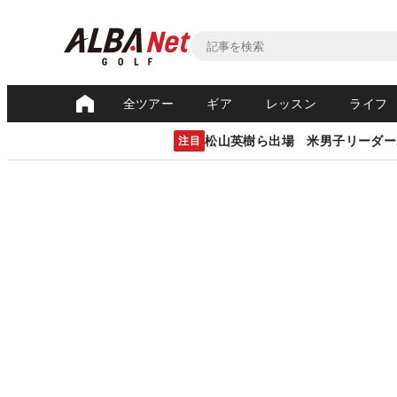
全ツアー
ギア
レッスン
ライフ
松山英樹ら出場 米男子リーダー
注目