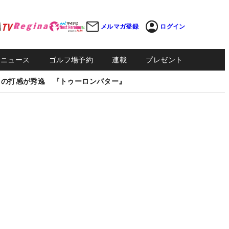
メルマガ登録
ログイン
Sニュース
ゴルフ場予約
連載
プレゼント
しの打感が秀逸 『トゥーロンパター』