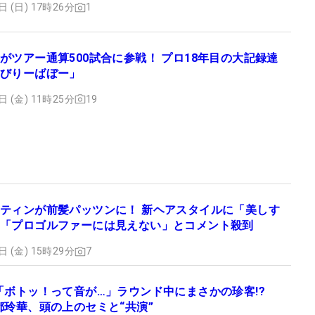
日 (日) 17時26分
1
がツアー通算500試合に参戦！ プロ18年目の大記録達
びりーばぼー」
日 (金) 11時25分
19
ティンが前髪パッツンに！ 新ヘアスタイルに「美しす
「プロゴルファーには見えない」とコメント殺到
日 (金) 15時29分
7
「ボトッ！って音が…」ラウンド中にまさかの珍客!?
都玲華、頭の上のセミと“共演”