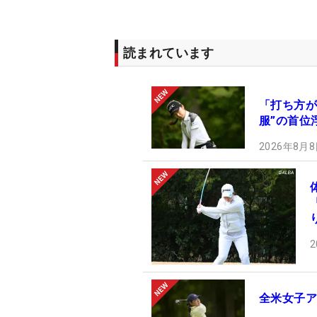
読まれています
「打ち方が
服”の首位
2026年8月8
2
全米女子ア