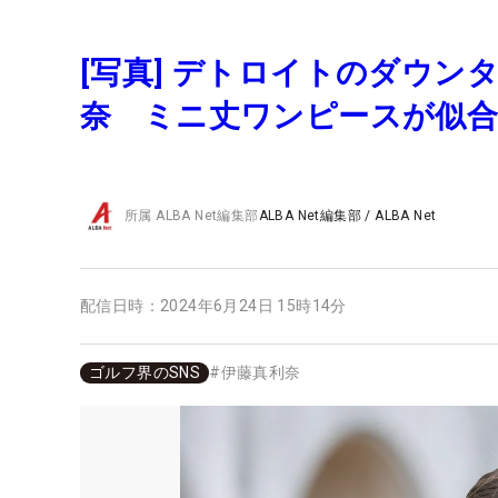
[写真] デトロイトのダウ
奈 ミニ丈ワンピースが似
所属
ALBA Net編集部
ALBA Net編集部
/
ALBA Net
配信日時：
2024年6月24日 15時14分
ゴルフ界のSNS
#
伊藤真利奈