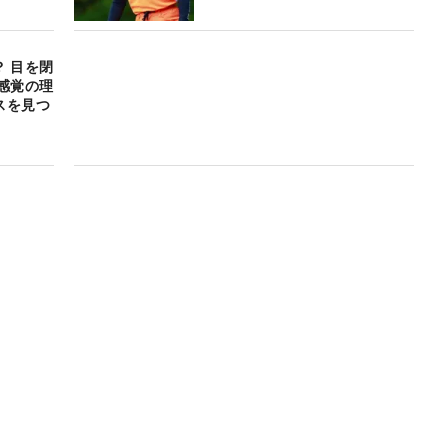
 目を閉
感覚の理
スを見つ