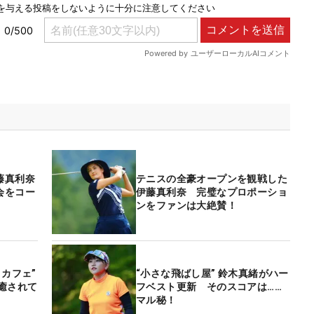
藤真利奈
テニスの全豪オープンを観戦した
会をコー
伊藤真利奈 完璧なプロポーショ
ンをファンは大絶賛！
こカフェ”
“小さな飛ばし屋” 鈴木真緒がハー
癒されて
フベスト更新 そのスコアは……
マル秘！