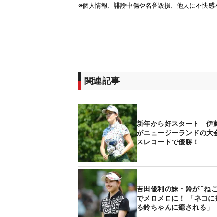
関連記事
新年から好スタート 伊
がニュージーランドの大
スレコードで優勝！
吉田優利の妹・鈴が “ね
でメロメロに！ 「ネコに
る鈴ちゃんに癒される」