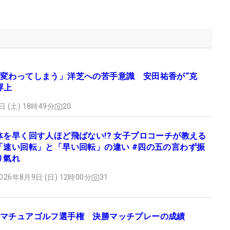
変わってしまう」洋芝への苦手意識 安田祐香が“克
浮上
日 (土) 18時49分
20
体を早く回す人ほど飛ばない!? 女子プロコーチが教える
「速い回転」と「早い回転」の違い #四の五の言わず振
り氣れ
026年8月9日 (日) 12時00分
31
マチュアゴルフ選手権 決勝マッチプレーの成績