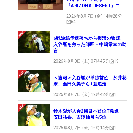
『ARIZONA DESERT』コレ
クション、9月15日限定デビ
2026年8月7日 (金) 14時28分
ュー
64
6戦連続予選落ちから復活の狼煙
入谷響を救った師匠・中嶋常幸の助
言
2026年8月8日 (土) 07時45分
19
＜速報＞入谷響が単独首位 永井花
奈、金田久美子ら1差追走
2026年8月7日 (金) 12時42分
1
鈴木愛が大会2勝目へ首位T発進
安田祐香、吉澤柚月ら5位
2026年8月7日 (金) 16時14分
1