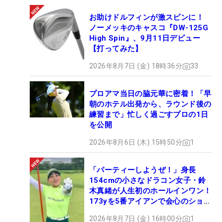
お助けドルフィンが激スピンに！
ノーメッキのキャスコ『DW-125G
High Spin』、9月11日デビュー
【打ってみた】
2026年8月7日 (金) 18時36分
33
プロアマ当日の脇元華に密着！「早
朝のホテル出発から、ラウンド後の
練習まで」忙しく過ごすプロの1日
を公開
2026年8月6日 (木) 15時50分
1
「パーティーしようぜ！」身長
154cmの小さなドラコン女子・鈴
木真緒が人生初のホールインワン！
173yを5番アイアンで会心のショッ
ト
2026年8月7日 (金) 16時00分
1