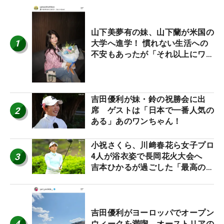
山下美夢有の妹、山下蘭が米国の
1
大学へ進学！ 慣れない生活への
不安もあったが「それ以上にワク
ワクしています」
吉田優利が妹・鈴の祝勝会に出
2
席 ゲストは「日本で一番人気の
ある」あのワンちゃん！
小祝さくら、川﨑春花ら女子プロ
3
4人が浴衣姿で長岡花火大会へ
吉本ひかるが過ごした「最高の夏
休み！」
吉田優利がヨーロッパでオープン
4
ウィークを満喫 オーストリアの