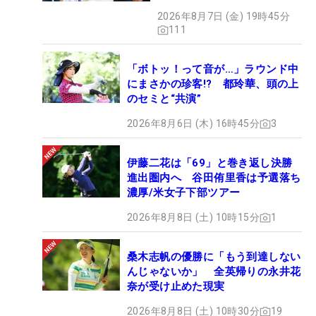
2026年8月7日 (金) 19時45分
111
「ボトッ！って音が…」ラウンド中
にまさかの珍客!? 都玲華、頭の上
のセミと“共演”
2026年8月6日 (木) 16時45分
3
伊藤二花は「69」と巻き返し決勝
進出圏内へ 谷田侑里香は予選落ち
濃厚/米女子下部ツアー
2026年8月8日 (土) 10時15分
1
桑木志帆の優勝に「もう到達しない
んじゃないか」 全英帰りの永井花
奈が受け止めた現実
2026年8月8日 (土) 10時30分
19