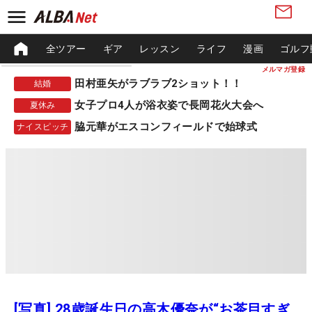
全ツアー
ギア
レッスン
ライフ
漫画
ゴルフ
メルマガ登録
田村亜矢がラブラブ2ショット！！
結婚
女子プロ4人が浴衣姿で長岡花火大会へ
夏休み
脇元華がエスコンフィールドで始球式
ナイスピッチ
[写真] 28歳誕生日の高木優奈が“お茶目すぎ