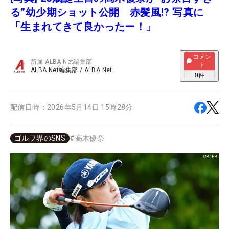
る”幼少期ショット公開 赤髪風!? 写真に
「生まれてきて良かったー！」
コメン
所属
ALBA Net編集部
ト
ALBA Net編集部
/
ALBA Net
0
件
配信日時：
2026年5月14日 15時28分
ゴルフ界のSNS
#
高木優奈