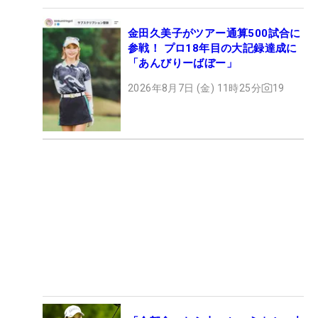
金田久美子がツアー通算500試合に
参戦！ プロ18年目の大記録達成に
「あんびりーばぼー」
2026年8月7日 (金) 11時25分
19