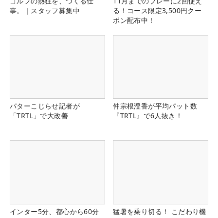
ゴルフの熱狂を、つくる仕
11月までのプレーに2回使え
事。｜スタッフ募集中
る！コース限定3,500円クー
ポン配布中！
パターこじらせ記者が
仲宗根澄香が平均パット数
「TRTL」で大改善
『TRTL』で6人抜き！
インター5分、都心から60分
猛暑を乗り切る！ こだわり機