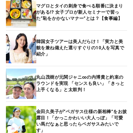
マグロとタイの刺身で食べる順番に決まり
がある⁉ 女子プロが新人セミナーで習っ
た“恥をかかないマナー”とは？【食事編】
韓国女子ツアーは美人だらけ！「実力と美
貌を兼ね備えた選りすぐりの10人を写真で
紹介」
丸山茂樹が元関ジャニ∞の内博貴と約束の
ラウンドを実現 「センスも良い」「きっと
上手くなる」と太鼓判！
金田久美子が“ペガサス仕様の新相棒”をお披
露目！「かっこかわいい大人っぽ」「可愛
い馬だなぁと思ったらペガサスみたいで
す」