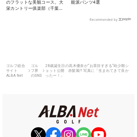
のフラットな美観コース。大
能派パンツ4選
栄カントリー俱楽部（千葉
県）
Recommended by
ゴルフ総合
ゴル
28歳誕生日の高木優奈が“お茶目すぎる”幼少期シ
サイト
フ界
ョット公開 赤髪風!? 写真に「生まれてきて良か
ALBA Net
のSNS
ったー！」