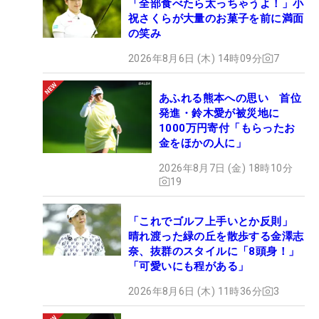
「全部食べたら太っちゃうよ！」小
祝さくらが大量のお菓子を前に満面
の笑み
2026年8月6日 (木) 14時09分
7
あふれる熊本への思い 首位
発進・鈴木愛が被災地に
1000万円寄付「もらったお
金をほかの人に」
2026年8月7日 (金) 18時10分
19
「これでゴルフ上手いとか反則」
晴れ渡った緑の丘を散歩する金澤志
奈、抜群のスタイルに「8頭身！」
「可愛いにも程がある」
2026年8月6日 (木) 11時36分
3