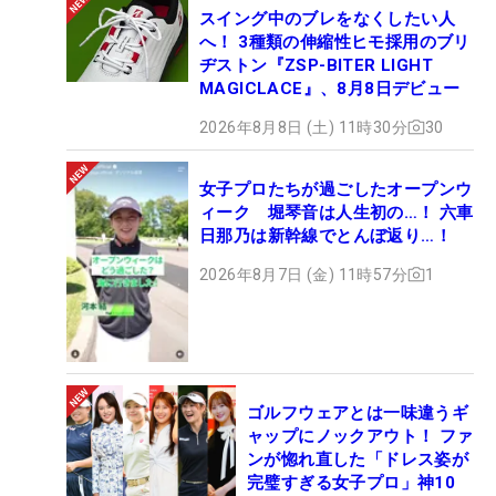
スイング中のブレをなくしたい人
へ！ 3種類の伸縮性ヒモ採用のブリ
ヂストン『ZSP-BITER LIGHT
MAGICLACE』、8月8日デビュー
2026年8月8日 (土) 11時30分
30
女子プロたちが過ごしたオープンウ
ィーク 堀琴音は人生初の…！ 六車
日那乃は新幹線でとんぼ返り…！
2026年8月7日 (金) 11時57分
1
ゴルフウェアとは一味違うギ
ャップにノックアウト！ ファ
ンが惚れ直した「ドレス姿が
完璧すぎる女子プロ」神10