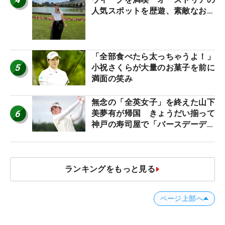
人気スポットを歴遊、素敵なお土
産もゲット！
「全部食べたら太っちゃうよ！」
5
小祝さくらが大量のお菓子を前に
満面の笑み
無念の「全英女子」を終えた山下
6
美夢有が帰国 きょうだい揃って
神戸の寿司屋で「バースデーディ
ナー？」
ランキングをもっと見る
ページ上部へ