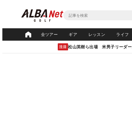
全ツアー
ギア
レッスン
ライフ
松山英樹ら出場 米男子リーダー
注目