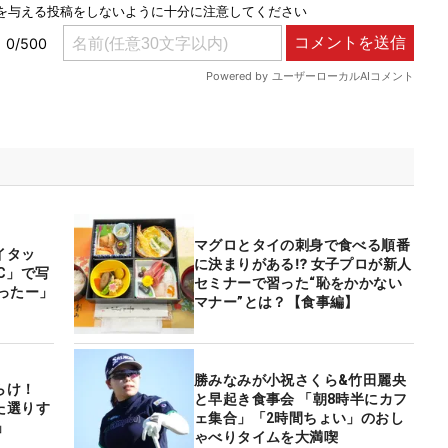
マグロとタイの刺身で食べる順番
イタッ
に決まりがある⁉ 女子プロが新人
IC」で写
セミナーで習った“恥をかかない
ったー」
マナー”とは？【食事編】
勝みなみが小祝さくら&竹田麗央
らけ！
と早起き食事会 「朝8時半にカフ
た選りす
ェ集合」「2時間ちょい」のおし
」
ゃべりタイムを大満喫