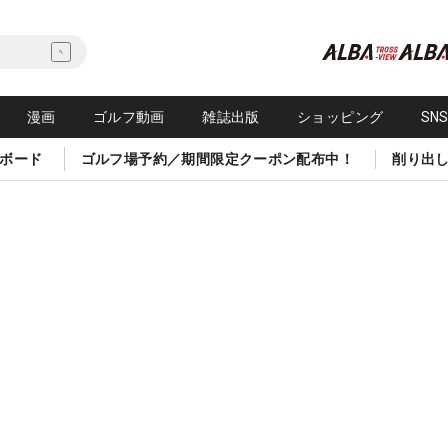
漫画
ゴルフ動画
雑誌出版
ショッピング
SN
ボード
ゴルフ場予約／期間限定クーポン配布中！
削り出