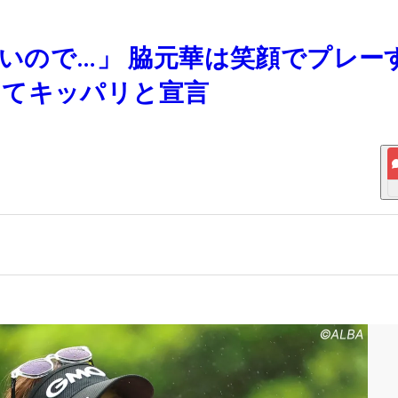
ないので…」 脇元華は笑顔でプレー
してキッパリと宣言