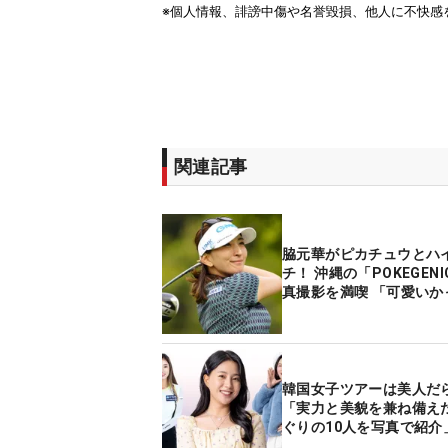
関連記事
脇元華がピカチュウとハ
チ！ 沖縄の「POKEGEN
真撮影を満喫 「可愛いか
韓国女子ツアーは美人だ
「実力と美貌を兼ね備え
ぐりの10人を写真で紹介