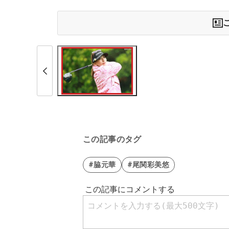
この記事のタグ
#脇元華
#尾関彩美悠