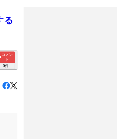
する
コメン
ト
0
件