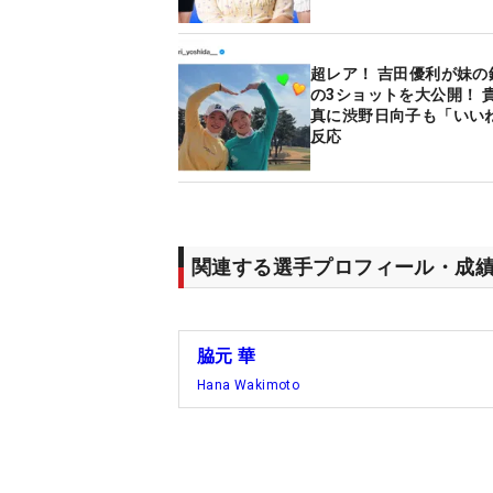
超レア！ 吉田優利が妹の
の3ショットを大公開！ 
真に渋野日向子も「いい
反応
関連する選手プロフィール・成
脇元 華
Hana Wakimoto