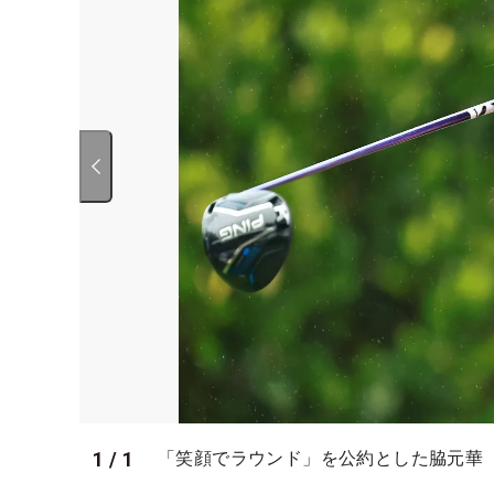
1
/
1
「笑顔でラウンド」を公約とした脇元華