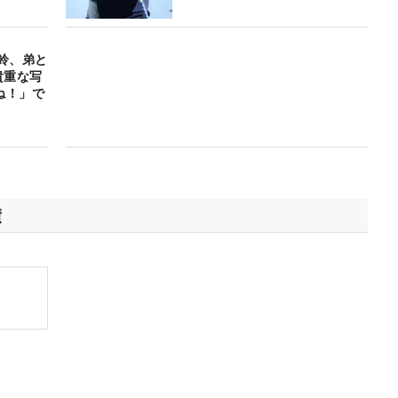
鈴、弟と
貴重な写
ね！」で
績