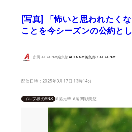
[写真] 「怖いと思われたく
ことを今シーズンの公約と
所属
ALBA Net編集部
ALBA Net編集部
/
ALBA Net
配信日時：
2025年3月17日 13時14分
ゴルフ界のSNS
#
脇元華
#
尾関彩美悠