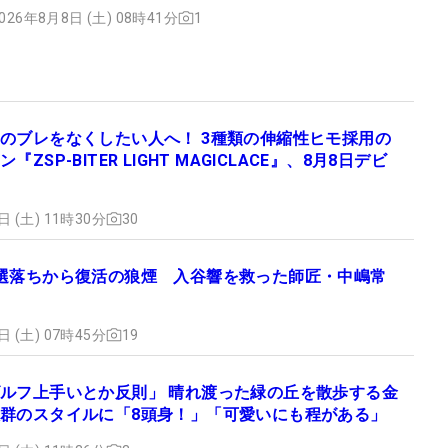
026年8月8日 (土) 08時41分
1
のブレをなくしたい人へ！ 3種類の伸縮性ヒモ採用の
『ZSP-BITER LIGHT MAGICLACE』、8月8日デビ
日 (土) 11時30分
30
選落ちから復活の狼煙 入谷響を救った師匠・中嶋常
日 (土) 07時45分
19
ルフ上手いとか反則」 晴れ渡った緑の丘を散歩する金
群のスタイルに「8頭身！」「可愛いにも程がある」