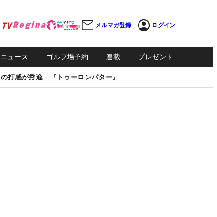
メルマガ登録
ログイン
Sニュース
ゴルフ場予約
連載
プレゼント
しの打感が秀逸 『トゥーロンパター』