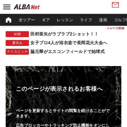
全ツアー
ギア
レッスン
ライフ
漫画
ゴルフ
メルマガ登録
田村亜矢がラブラブ2ショット！！
結婚
女子プロ4人が浴衣姿で長岡花火大会へ
夏休み
脇元華がエスコンフィールドで始球式
ナイスピッチ
このページが表示されるお客様へ
ページを更新するとサイトの閲覧を続けることがで
きます。
広告ブロッカーやトラッキング防止機能をオンにし