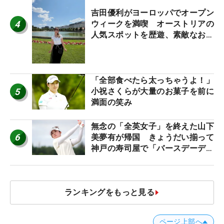
吉田優利がヨーロッパでオープン
4
ウィークを満喫 オーストリアの
人気スポットを歴遊、素敵なお土
産もゲット！
「全部食べたら太っちゃうよ！」
5
小祝さくらが大量のお菓子を前に
満面の笑み
無念の「全英女子」を終えた山下
6
美夢有が帰国 きょうだい揃って
神戸の寿司屋で「バースデーディ
ナー？」
ランキングをもっと見る
ページ上部へ