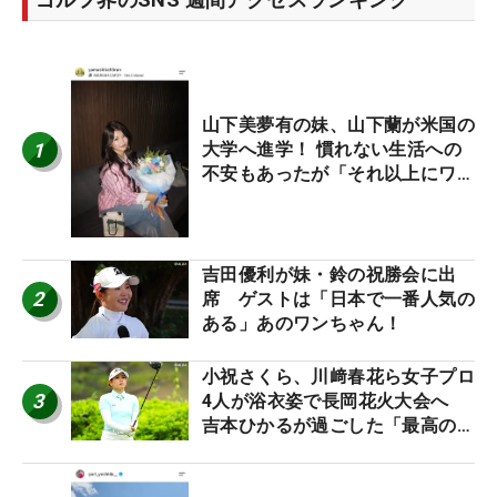
山下美夢有の妹、山下蘭が米国の
1
大学へ進学！ 慣れない生活への
不安もあったが「それ以上にワク
ワクしています」
吉田優利が妹・鈴の祝勝会に出
2
席 ゲストは「日本で一番人気の
ある」あのワンちゃん！
小祝さくら、川﨑春花ら女子プロ
3
4人が浴衣姿で長岡花火大会へ
吉本ひかるが過ごした「最高の夏
休み！」