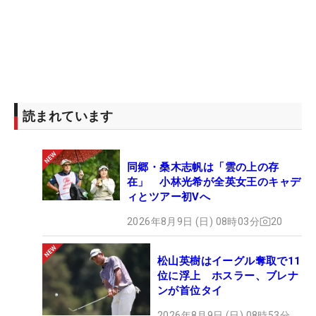
読まれています
同郷・桑木志帆は「雲の上の存
在」 小林光希が全英女王のキャデ
ィとツアー初Vへ
2026年8月9日 (日) 08時03分
20
松山英樹はイーグル奪取で11
位に浮上 ホスラー、ブレナ
ンが首位タイ
2026年8月9日 (日) 08時53分