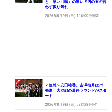
と「早い回転」の違い #四の五の言
わず振り氣れ
2026年8月9日 (日) 12時00分
31
＜速報＞安田祐香、吉澤柚月はパー
発進 大混戦の最終ラウンドがスタ
ート
2026年8月9日 (日) 09時28分
1