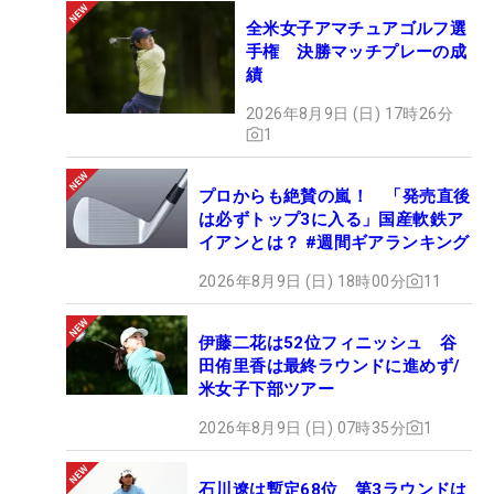
全米女子アマチュアゴルフ選
手権 決勝マッチプレーの成
績
2026年8月9日 (日) 17時26分
1
プロからも絶賛の嵐！ 「発売直後
は必ずトップ3に入る」国産軟鉄ア
イアンとは？ #週間ギアランキング
2026年8月9日 (日) 18時00分
11
伊藤二花は52位フィニッシュ 谷
田侑里香は最終ラウンドに進めず/
米女子下部ツアー
2026年8月9日 (日) 07時35分
1
石川遼は暫定68位 第3ラウンドは