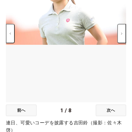
1
/
8
前へ
次へ
連日、可愛いコーデを披露する吉田鈴（撮影：佐々木
啓）