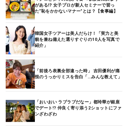
がある⁉ 女子プロが新人セミナーで習っ
た“恥をかかないマナー”とは？【食事編】
韓国女子ツアーは美人だらけ！「実力と美
貌を兼ね備えた選りすぐりの10人を写真で
紹介」
「前後ろ表裏全部違った時」 吉田優利が痛
恨のうっかりミスを告白「…みんな教えて」
「おいおい ラブラブだなー」都玲華が銀座
でデート!? 仲良く寄り添う2ショットにファ
ンざわざわ