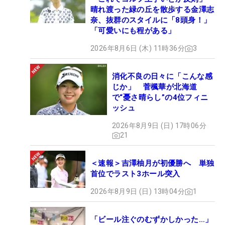
晴れ渡った緑の丘を散歩する金澤志
奈、抜群のスタイルに「8頭身！」
「可愛いにも程がある」
2026年8月6日 (木) 11時36分
3
消化不良の日々に「こんな感
じか」 菅楓華が北海道
で“憂さ晴らし”の4位フィニ
ッシュ
2026年8月9日 (日) 17時06分
21
＜速報＞吉澤柚月が初優勝へ 単独
首位でラスト3ホール突入
2026年8月9日 (日) 13時04分
1
「ビール注ぐのむずかしかった…」