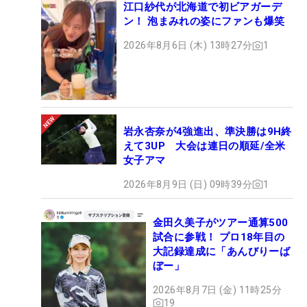
江口紗代が北海道で初ビアガーデ
ン！ 泡まみれの姿にファンも爆笑
2026年8月6日 (木) 13時27分
1
岩永杏奈が4強進出、準決勝は9H終
えて3UP 大会は連日の順延/全米
女子アマ
2026年8月9日 (日) 09時39分
1
金田久美子がツアー通算500
試合に参戦！ プロ18年目の
大記録達成に「あんびりーば
ぼー」
2026年8月7日 (金) 11時25分
19