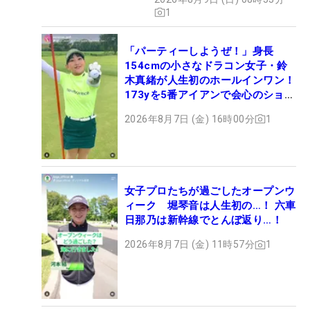
1
「パーティーしようぜ！」身長
154cmの小さなドラコン女子・鈴
木真緒が人生初のホールインワン！
173yを5番アイアンで会心のショッ
ト
2026年8月7日 (金) 16時00分
1
女子プロたちが過ごしたオープンウ
ィーク 堀琴音は人生初の…！ 六車
日那乃は新幹線でとんぼ返り…！
2026年8月7日 (金) 11時57分
1