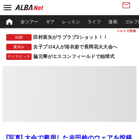
全ツアー
ギア
レッスン
ライフ
漫画
ゴルフ
メルマガ登録
田村亜矢がラブラブ2ショット！！
結婚
女子プロ4人が浴衣姿で長岡花火大会へ
夏休み
脇元華がエスコンフィールドで始球式
ナイスピッチ
[写真] 大会で着用した吉田鈴のウェアを投稿