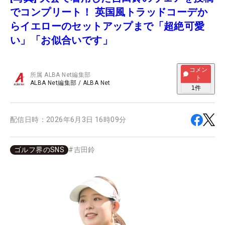
でコンプリート！ 英国風トラッドコーデか
らイエローのセットアップまで「超絶可愛
い」「お似合いです」
コメン
所属
ALBA Net編集部
ト
ALBA Net編集部
/
ALBA Net
1
件
配信日時：
2026年6月3日 16時09分
ゴルフ界のSNS
#
吉田鈴