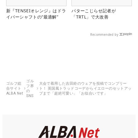
新『TENSEIオレンジ』はドラ
パターこじらせ記者が
イバーシャフトの“最適解”
「TRTL」で大改善
Recommended by
ゴル
ゴルフ総
大会で着用した吉田鈴のウェアを投稿でコンプリー
フ界
合サイト
ト！ 英国風トラッドコーデからイエローのセットアッ
の
ALBA Net
プまで「超絶可愛い」「お似合いです」
SNS