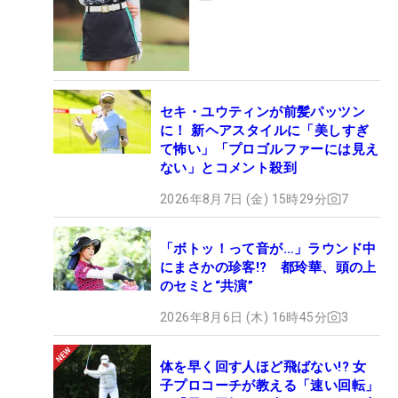
セキ・ユウティンが前髪パッツン
に！ 新ヘアスタイルに「美しすぎ
て怖い」「プロゴルファーには見え
ない」とコメント殺到
2026年8月7日 (金) 15時29分
7
「ボトッ！って音が…」ラウンド中
にまさかの珍客!? 都玲華、頭の上
のセミと“共演”
2026年8月6日 (木) 16時45分
3
体を早く回す人ほど飛ばない!? 女
子プロコーチが教える「速い回転」