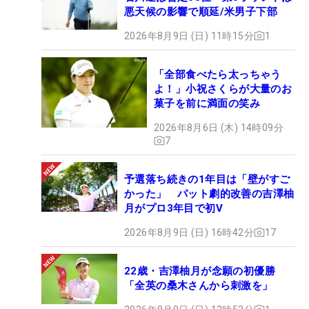
悪天候の影響で順延/米男子下部
2026年8月9日 (日) 11時15分
1
「全部食べたら太っちゃう
よ！」小祝さくらが大量のお
菓子を前に満面の笑み
2026年8月6日 (木) 14時09分
7
予選落ち続きの1年目は「壁がすご
かった」 パット劇的改善の吉澤柚
月がプロ3年目で初V
2026年8月9日 (日) 16時42分
17
22歳・吉澤柚月が念願の初優勝
「全英の桑木さんから刺激を」