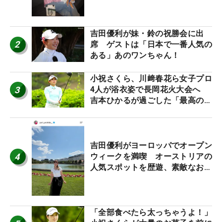
吉田優利が妹・鈴の祝勝会に出
2
席 ゲストは「日本で一番人気の
ある」あのワンちゃん！
小祝さくら、川﨑春花ら女子プロ
3
4人が浴衣姿で長岡花火大会へ
吉本ひかるが過ごした「最高の夏
休み！」
吉田優利がヨーロッパでオープン
4
ウィークを満喫 オーストリアの
人気スポットを歴遊、素敵なお土
産もゲット！
「全部食べたら太っちゃうよ！」