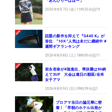
「あんびりーばぼー」
2026年8月7日 (金) 11時25分
19
話題の新作を抑えて『G440 K』が
首位 “10Ｋ”人気は未だに継続中 #
週間ギアランキング
2026年8月8日 (土) 18時00分
11
岩永杏奈が4強進出、準決勝は9H終
えて3UP 大会は連日の順延/全米
女子アマ
2026年8月9日 (日) 09時39分
1
プロアマ当日の脇元華に密
着！「早朝のホテル出発か