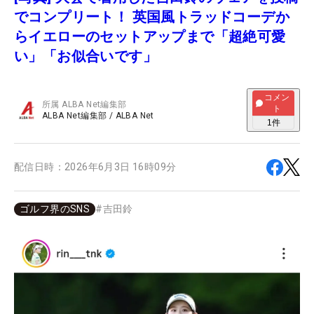
でコンプリート！ 英国風トラッドコーデか
らイエローのセットアップまで「超絶可愛
い」「お似合いです」
コメン
所属
ALBA Net編集部
ト
ALBA Net編集部
/
ALBA Net
1
件
配信日時：
2026年6月3日 16時09分
ゴルフ界のSNS
#
吉田鈴