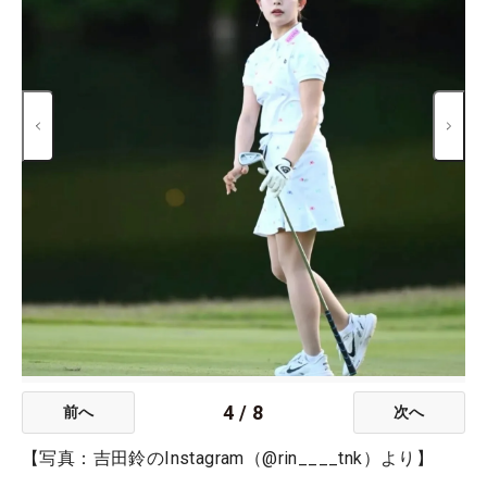
4
/
8
前へ
次へ
【写真：吉田鈴のInstagram（@rin____tnk）より】