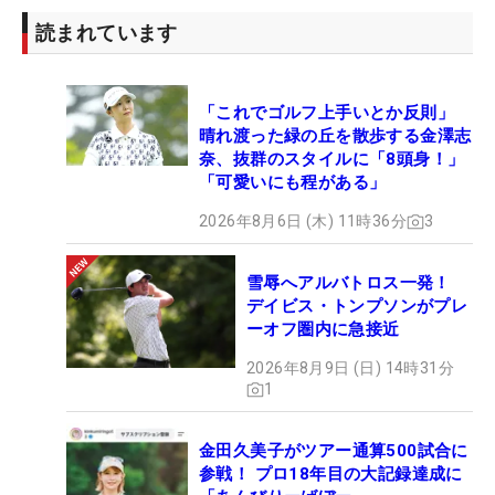
読まれています
「これでゴルフ上手いとか反則」
晴れ渡った緑の丘を散歩する金澤志
奈、抜群のスタイルに「8頭身！」
「可愛いにも程がある」
2026年8月6日 (木) 11時36分
3
雪辱へアルバトロス一発！
デイビス・トンプソンがプレ
ーオフ圏内に急接近
2026年8月9日 (日) 14時31分
1
金田久美子がツアー通算500試合に
参戦！ プロ18年目の大記録達成に