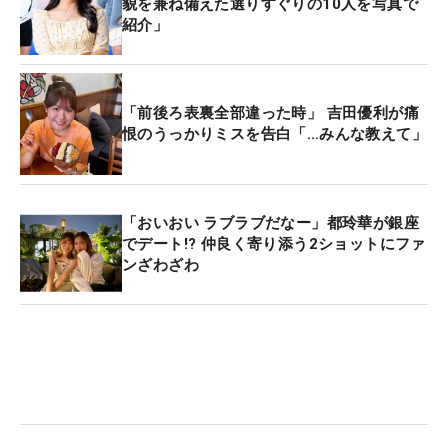
貌を兼ね備えた選りすぐりの10人を写真で
紹介」
「前後ろ表裏全部違った時」 吉田優利が痛
恨のうっかりミスを告白「…みんな教えて」
「おいおい ラブラブだなー」都玲華が銀座
でデート!? 仲良く寄り添う2ショットにファ
ンざわざわ