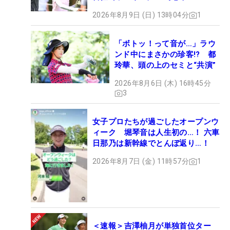
2026年8月9日 (日) 13時04分
1
「ボトッ！って音が…」ラウ
ンド中にまさかの珍客!? 都
玲華、頭の上のセミと“共演”
2026年8月6日 (木) 16時45分
3
女子プロたちが過ごしたオープンウ
ィーク 堀琴音は人生初の…！ 六車
日那乃は新幹線でとんぼ返り…！
2026年8月7日 (金) 11時57分
1
＜速報＞吉澤柚月が単独首位ター