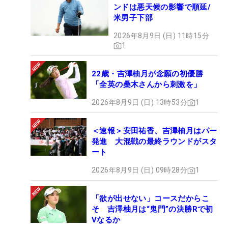
ンドは悪天候の影響で順延/
米男子下部
2026年8月9日 (日) 11時15分
1
22歳・吉澤柚月が念願の初優勝
「全英の桑木さんから刺激を」
2026年8月9日 (日) 13時53分
1
＜速報＞安田祐香、吉澤柚月はパー
発進 大混戦の最終ラウンドがスタ
ート
2026年8月9日 (日) 09時28分
1
「欲が出せない」コースだからこ
そ 吉澤柚月は“鬼門”の決勝Rで初
Vなるか