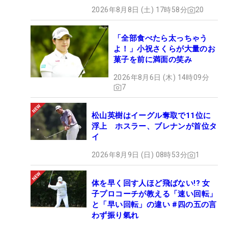
2026年8月8日 (土) 17時58分
20
「全部食べたら太っちゃう
よ！」小祝さくらが大量のお
菓子を前に満面の笑み
2026年8月6日 (木) 14時09分
7
松山英樹はイーグル奪取で11位に
浮上 ホスラー、ブレナンが首位タ
イ
2026年8月9日 (日) 08時53分
1
体を早く回す人ほど飛ばない!? 女
子プロコーチが教える「速い回転」
と「早い回転」の違い #四の五の言
わず振り氣れ