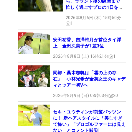
ら、ラウンド後の練習まで」
忙しく過ごすプロの1日を公
開
2026年8月6日 (木) 15時50分
1
安田祐香、吉澤柚月が首位タイ浮
上 金田久美子が1差3位
2026年8月8日 (土) 16時21分
1
同郷・桑木志帆は「雲の上の存
在」 小林光希が全英女王のキャデ
ィとツアー初Vへ
2026年8月9日 (日) 08時03分
20
セキ・ユウティンが前髪パッツン
に！ 新ヘアスタイルに「美しすぎ
て怖い」「プロゴルファーには見え
ない」とコメント殺到