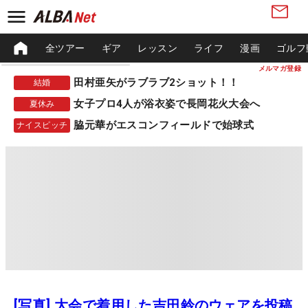
全ツアー
ギア
レッスン
ライフ
漫画
ゴルフ
メルマガ登録
田村亜矢がラブラブ2ショット！！
結婚
女子プロ4人が浴衣姿で長岡花火大会へ
夏休み
脇元華がエスコンフィールドで始球式
ナイスピッチ
[写真] 大会で着用した吉田鈴のウェアを投稿