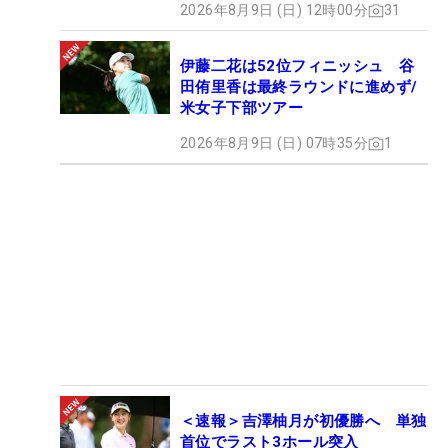
2026年8月9日 (日) 12時00分
31
伊藤二花は52位フィニッシュ 谷
田侑里香は最終ラウンドに進めず/
米女子下部ツアー
2026年8月9日 (日) 07時35分
1
＜速報＞吉澤柚月が初優勝へ 単独
首位でラスト3ホール突入