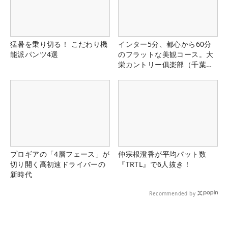
猛暑を乗り切る！ こだわり機
インター5分、都心から60分
能派パンツ4選
のフラットな美観コース。大
栄カントリー俱楽部（千葉
県）
プロギアの「4層フェース」が
仲宗根澄香が平均パット数
切り開く高初速ドライバーの
『TRTL』で6人抜き！
新時代
Recommended by