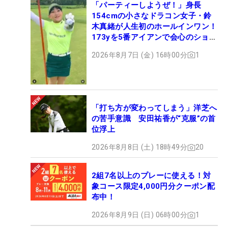
「パーティーしようぜ！」身長
154cmの小さなドラコン女子・鈴
木真緒が人生初のホールインワン！
173yを5番アイアンで会心のショッ
ト
2026年8月7日 (金) 16時00分
1
「打ち方が変わってしまう」洋芝へ
の苦手意識 安田祐香が“克服”の首
位浮上
2026年8月8日 (土) 18時49分
20
2組7名以上のプレーに使える！対
象コース限定4,000円分クーポン配
布中！
2026年8月9日 (日) 06時00分
1