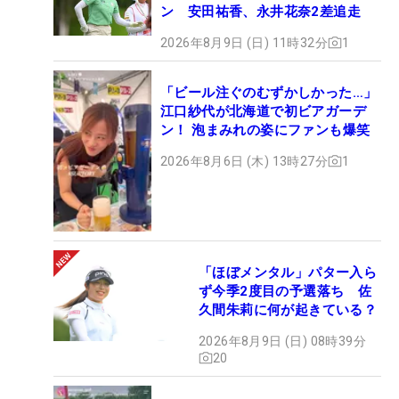
ン 安田祐香、永井花奈2差追走
2026年8月9日 (日) 11時32分
1
「ビール注ぐのむずかしかった…」
江口紗代が北海道で初ビアガーデ
ン！ 泡まみれの姿にファンも爆笑
2026年8月6日 (木) 13時27分
1
「ほぼメンタル」パター入ら
ず今季2度目の予選落ち 佐
久間朱莉に何が起きている？
2026年8月9日 (日) 08時39分
20