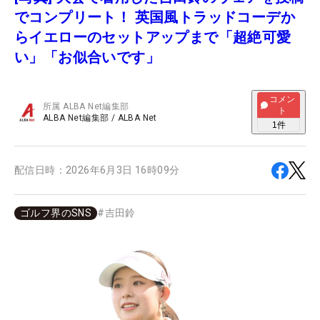
でコンプリート！ 英国風トラッドコーデか
らイエローのセットアップまで「超絶可愛
い」「お似合いです」
コメン
所属
ALBA Net編集部
ト
ALBA Net編集部
/
ALBA Net
1
件
配信日時：
2026年6月3日 16時09分
ゴルフ界のSNS
#
吉田鈴