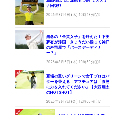
激闘後は“2日連続もつ鍋”でスタミ
ナ回復!?
2026年8月6日 (木) 10時43分
9
無念の「全英女子」を終えた山下美
夢有が帰国 きょうだい揃って神戸
の寿司屋で「バースデーディナ
ー？」
2026年8月6日 (木) 10時59分
1
夏場の重いグリーンで女子プロはパ
ターを替える アマチュアは「腹筋
に力を入れてください」【大西翔太
のHOTSHOT】
2026年8月7日 (金) 12時00分
7