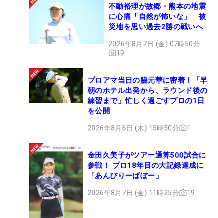
不動裕理が故郷・熊本の地震
に心痛「自然が怖いな」 被
災地を思い過去2勝の戦いへ
2026年8月7日 (金) 07時50分
19
プロアマ当日の脇元華に密着！「早
朝のホテル出発から、ラウンド後の
練習まで」忙しく過ごすプロの1日
を公開
2026年8月6日 (木) 15時50分
1
金田久美子がツアー通算500試合に
参戦！ プロ18年目の大記録達成に
「あんびりーばぼー」
2026年8月7日 (金) 11時25分
19