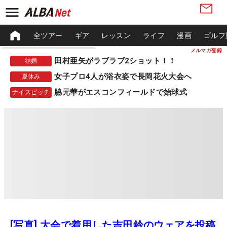
全ツアー
ギア
レッスン
ライフ
漫画
ゴルフ
メルマガ登録
田村亜矢がラブラブ2ショット！！
結婚
女子プロ4人が浴衣姿で長岡花火大会へ
夏休み
脇元華がエスコンフィールドで始球式
ナイスピッチ
[写真] 大会で着用した吉田鈴のウェアを投稿