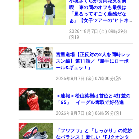
小祝さくらが長岡花火を満
喫 束の間のオフも最後は
「見るってすごく過酷だな
ぁ」【女子ツアーの“ヒトネ
タ”】
2026年8月7日 (金) 09時29分
19
宮里道場【正反対の2人を同時レッ
スン編】第11話／『勝手にローボ
ール&ギュッ！』
2026年8月7日 (金) 07時00分
9
＜速報＞松山英樹は首位と4打差の
「65」 イーグル奪取で好発進
2026年8月7日 (金) 06時59分
1
「フワフワ」と「しっかり」の絶妙
なバランス！ 新しい『FJクオンタ