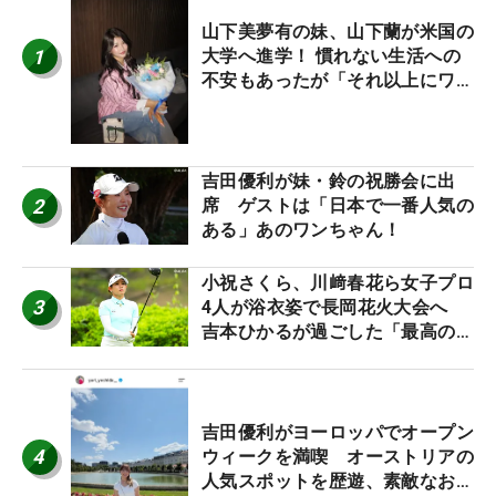
山下美夢有の妹、山下蘭が米国の
1
大学へ進学！ 慣れない生活への
不安もあったが「それ以上にワク
ワクしています」
吉田優利が妹・鈴の祝勝会に出
2
席 ゲストは「日本で一番人気の
ある」あのワンちゃん！
小祝さくら、川﨑春花ら女子プロ
3
4人が浴衣姿で長岡花火大会へ
吉本ひかるが過ごした「最高の夏
休み！」
吉田優利がヨーロッパでオープン
4
ウィークを満喫 オーストリアの
人気スポットを歴遊、素敵なお土