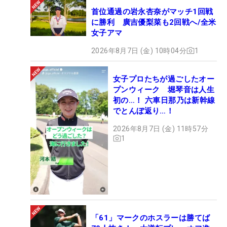
首位通過の岩永杏奈がマッチ1回戦
に勝利 廣吉優梨菜も2回戦へ/全米
女子アマ
2026年8月7日 (金) 10時04分
1
女子プロたちが過ごしたオー
プンウィーク 堀琴音は人生
初の…！ 六車日那乃は新幹線
でとんぼ返り…！
2026年8月7日 (金) 11時57分
1
「61」マークのホスラーは勝てば