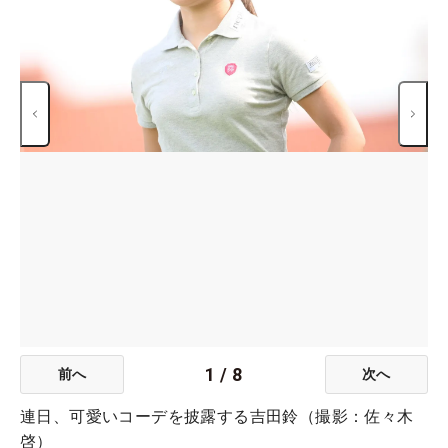
1
/
8
前へ
次へ
連日、可愛いコーデを披露する吉田鈴（撮影：佐々木
啓）