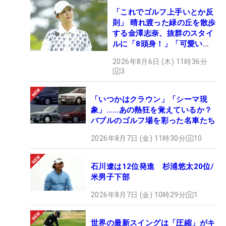
「これでゴルフ上手いとか反
則」 晴れ渡った緑の丘を散歩
する金澤志奈、抜群のスタイ
ルに「8頭身！」「可愛いに
も程がある」
2026年8月6日 (木) 11時36分
3
「いつかはクラウン」「シーマ現
象」……あの熱狂を覚えているか？
バブルのゴルフ場を彩った名車たち
2026年8月7日 (金) 11時30分
10
石川遼は12位発進 杉浦悠太20位/
米男子下部
2026年8月7日 (金) 10時29分
1
世界の最新スイングは「圧縮」がキ