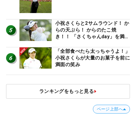
産もゲット！
小祝さくらと2サムラウンド！ か
5
らの天ぷら！ からのたこ焼
き！！ 「さくちゃんday」を満喫
した吉本ひかるの福岡遠征最終日
「全部食べたら太っちゃうよ！」
6
小祝さくらが大量のお菓子を前に
満面の笑み
ランキングをもっと見る
ページ上部へ