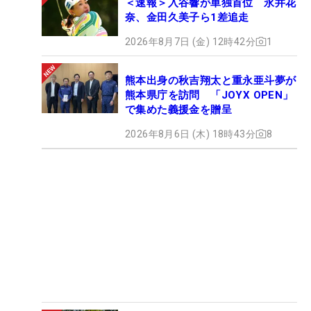
＜速報＞入谷響が単独首位 永井花
奈、金田久美子ら1差追走
2026年8月7日 (金) 12時42分
1
熊本出身の秋吉翔太と重永亜斗夢が
熊本県庁を訪問 「JOYX OPEN」
で集めた義援金を贈呈
2026年8月6日 (木) 18時43分
8