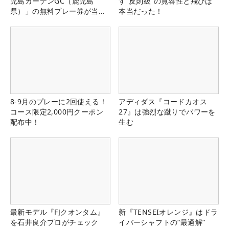
児島ガーデンGC（鹿児島
す“反則級”の寛容性と飛びは
県）」の無料プレー券が当た
本当だった！
る！！
8-9月のプレーに2回使える！
アディダス『コードカオス
コース限定2,000円クーポン
27』は強烈な蹴りでパワーを
配布中！
生む
最新モデル『FJクオンタム』
新『TENSEIオレンジ』はドラ
を石井良介プロがチェック
イバーシャフトの“最適解”