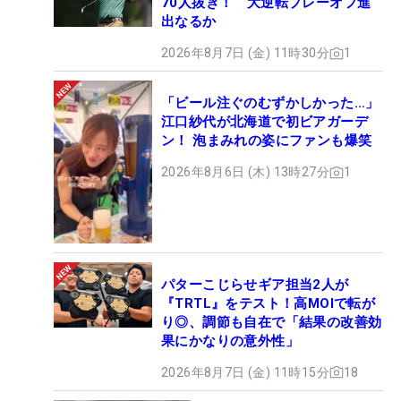
70人抜き！ 大逆転プレーオフ進
出なるか
2026年8月7日 (金) 11時30分
1
「ビール注ぐのむずかしかった…」
江口紗代が北海道で初ビアガーデ
ン！ 泡まみれの姿にファンも爆笑
2026年8月6日 (木) 13時27分
1
パターこじらせギア担当2人が
『TRTL』をテスト！高MOIで転が
り◎、調節も自在で「結果の改善効
果にかなりの意外性」
2026年8月7日 (金) 11時15分
18