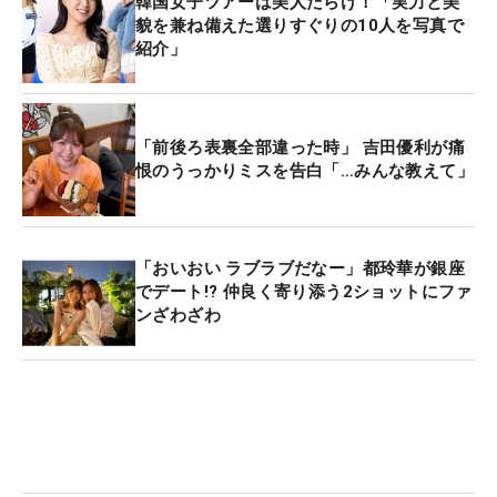
韓国女子ツアーは美人だらけ！「実力と美
貌を兼ね備えた選りすぐりの10人を写真で
紹介」
「前後ろ表裏全部違った時」 吉田優利が痛
恨のうっかりミスを告白「…みんな教えて」
「おいおい ラブラブだなー」都玲華が銀座
でデート!? 仲良く寄り添う2ショットにファ
ンざわざわ