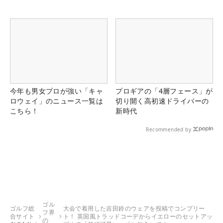
今年も男女プロが強い「キャ
プロギアの「4層フェース」が
ロウェイ」のニュース一覧は
切り開く高初速ドライバーの
こちら！
新時代
Recommended by
ゴル
ゴルフ総
大会で着用した吉田鈴のウェアを投稿でコンプリー
フ界
合サイト
ト！ 英国風トラッドコーデからイエローのセットアッ
の