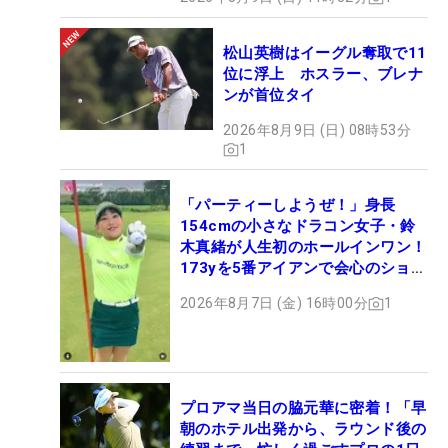
松山英樹はイーグル奪取で11
位に浮上 ホスラー、ブレナ
ンが首位タイ
2026年8月9日 (日) 08時53分
1
「パーティーしようぜ！」身長
154cmの小さなドラコン女子・鈴
木真緒が人生初のホールインワン！
173yを5番アイアンで会心のショッ
ト
2026年8月7日 (金) 16時00分
1
プロアマ当日の脇元華に密着！「早
朝のホテル出発から、ラウンド後の