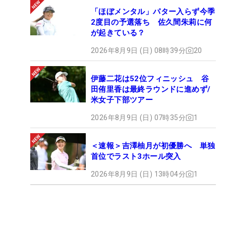
「ほぼメンタル」パター入らず今季
2度目の予選落ち 佐久間朱莉に何
が起きている？
2026年8月9日 (日) 08時39分
20
伊藤二花は52位フィニッシュ 谷
田侑里香は最終ラウンドに進めず/
米女子下部ツアー
2026年8月9日 (日) 07時35分
1
＜速報＞吉澤柚月が初優勝へ 単独
首位でラスト3ホール突入
2026年8月9日 (日) 13時04分
1