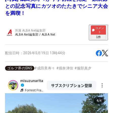
との記念写真にカツオのたたきでシニア大会
を満喫！
コメン
所属
ALBA Net編集部
ト
ALBA Net編集部
/
ALBA Net
1
件
配信日時：
2026年5月19日 13時44分
ゴルフ界のSNS
#
成田美寿々
#
堀奈津佳
#
服部真夕