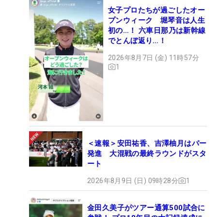
女子プロたちが過ごしたオー
プンウィーク 堀琴音は人生
初の…！ 六車日那乃は新幹線
でとんぼ返り…！
2026年8月7日 (金) 11時57分
1
＜速報＞安田祐香、吉澤柚月はパー
発進 大混戦の最終ラウンドがスタ
ート
2026年8月9日 (日) 09時28分
1
金田久美子がツアー通算500試合に