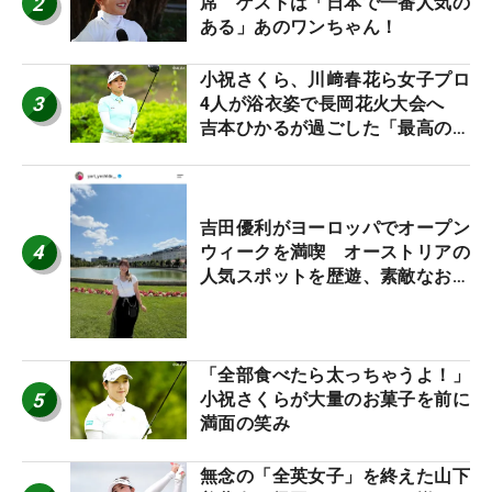
2
席 ゲストは「日本で一番人気の
ある」あのワンちゃん！
小祝さくら、川﨑春花ら女子プロ
3
4人が浴衣姿で長岡花火大会へ
吉本ひかるが過ごした「最高の夏
休み！」
吉田優利がヨーロッパでオープン
4
ウィークを満喫 オーストリアの
人気スポットを歴遊、素敵なお土
産もゲット！
「全部食べたら太っちゃうよ！」
5
小祝さくらが大量のお菓子を前に
満面の笑み
無念の「全英女子」を終えた山下