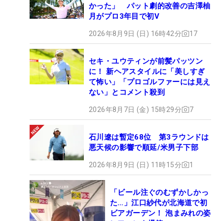
かった」 パット劇的改善の吉澤柚
月がプロ3年目で初V
2026年8月9日 (日) 16時42分
17
セキ・ユウティンが前髪パッツン
に！ 新ヘアスタイルに「美しすぎ
て怖い」「プロゴルファーには見え
ない」とコメント殺到
2026年8月7日 (金) 15時29分
7
石川遼は暫定68位 第3ラウンドは
悪天候の影響で順延/米男子下部
2026年8月9日 (日) 11時15分
1
「ビール注ぐのむずかしかっ
た…」江口紗代が北海道で初
ビアガーデン！ 泡まみれの姿