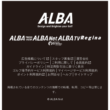
広告掲載について
スタッフ募集
運営会社
プライバシーポリシー
ご利用に際して
会員規約
ガイドライン
特定商取引法に基づく表示
ゴルフ場予約サービス利用規約
マイページサービス利用規約
ポイント利用規約
お問合せ
ヘルプ
サイトマップ
掲載されている全てのコンテンツの無断での転載、転用、コピー等は禁じま
す。
© ALBA Net