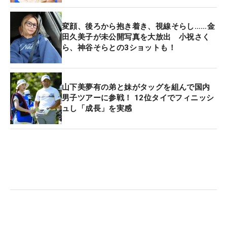
変顔、後ろから抱き着き、視線そらし……金
田久美子が未公開写真を大放出 小祝さく
ら、神谷そらとの3ショットも！
山下美夢有の弟と妹がタッグを組んで国内
男子ツアーに参戦！ 12位タイでフィニッシ
ュし「成長」を実感