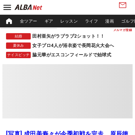
全ツアー
ギア
レッスン
ライフ
漫画
ゴルフ
メルマガ登録
田村亜矢がラブラブ2ショット！！
結婚
女子プロ4人が浴衣姿で長岡花火大会へ
夏休み
脇元華がエスコンフィールドで始球式
ナイスピッチ
[写真] 成田美寿々が今季初戦を完走 原辰徳