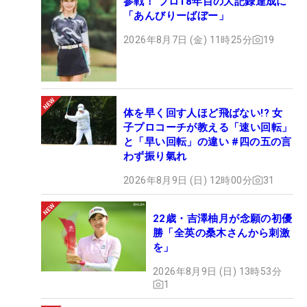
参戦！ プロ18年目の大記録達成に
「あんびりーばぼー」
2026年8月7日 (金) 11時25分
19
体を早く回す人ほど飛ばない!? 女
子プロコーチが教える「速い回転」
と「早い回転」の違い #四の五の言
わず振り氣れ
2026年8月9日 (日) 12時00分
31
22歳・吉澤柚月が念願の初優
勝「全英の桑木さんから刺激
を」
2026年8月9日 (日) 13時53分
1