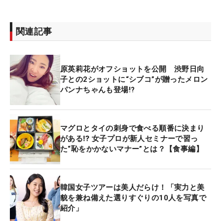
関連記事
原英莉花がオフショットを公開 渋野日向
子との2ショットに“シブコ”が贈ったメロン
パンナちゃんも登場!?
マグロとタイの刺身で食べる順番に決まり
がある⁉ 女子プロが新人セミナーで習っ
た“恥をかかないマナー”とは？【食事編】
韓国女子ツアーは美人だらけ！「実力と美
貌を兼ね備えた選りすぐりの10人を写真で
紹介」