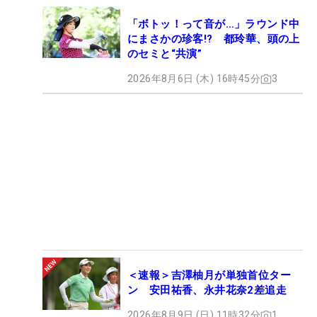
「ボトッ！って音が…」ラウンド中
にまさかの珍客!? 都玲華、頭の上
のセミと“共演”
2026年8月6日 (木) 16時45分
3
＜速報＞吉澤柚月が単独首位ター
ン 安田祐香、永井花奈2差追走
2026年8月9日 (日) 11時32分
1