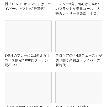
新『TENSEIオレンジ』はドラ
インター5分、都心から60分
イバーシャフトの“最適解”
のフラットな美観コース。大
栄カントリー俱楽部（千葉
県）
8-9月のプレーに2回使える！
プロギアの「4層フェース」が
コース限定2,000円クーポン
切り開く高初速ドライバーの
配布中！
新時代
プロギアのRS DUOはFW・UT
パターこじらせ記者が