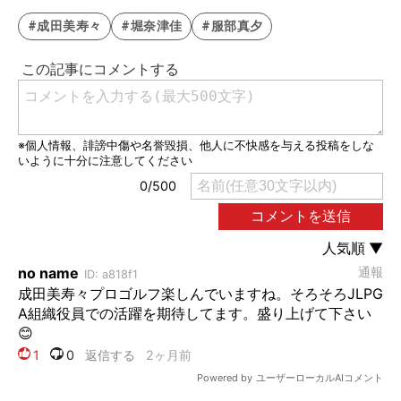
#成田美寿々
#堀奈津佳
#服部真夕