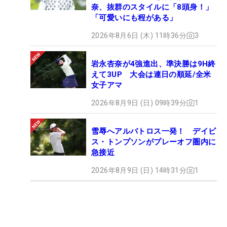
奈、抜群のスタイルに「8頭身！」
「可愛いにも程がある」
2026年8月6日 (木) 11時36分
3
岩永杏奈が4強進出、準決勝は9H終
えて3UP 大会は連日の順延/全米
女子アマ
2026年8月9日 (日) 09時39分
1
雪辱へアルバトロス一発！ デイビ
ス・トンプソンがプレーオフ圏内に
急接近
2026年8月9日 (日) 14時31分
1