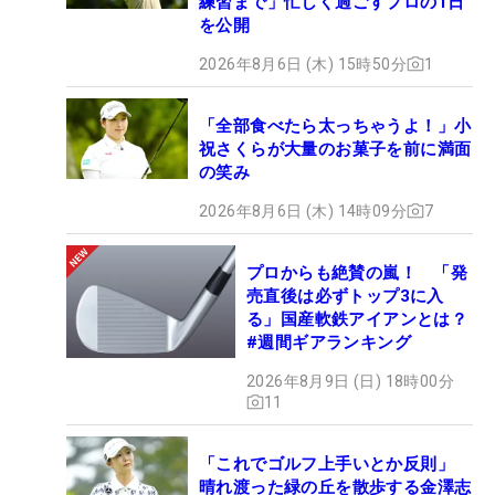
練習まで」忙しく過ごすプロの1日
を公開
2026年8月6日 (木) 15時50分
1
「全部食べたら太っちゃうよ！」小
祝さくらが大量のお菓子を前に満面
の笑み
2026年8月6日 (木) 14時09分
7
プロからも絶賛の嵐！ 「発
売直後は必ずトップ3に入
る」国産軟鉄アイアンとは？
#週間ギアランキング
2026年8月9日 (日) 18時00分
11
「これでゴルフ上手いとか反則」
晴れ渡った緑の丘を散歩する金澤志