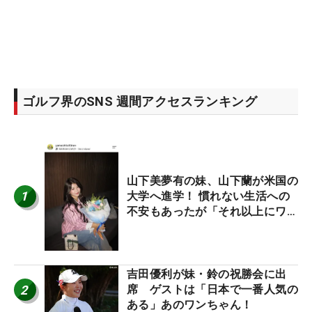
ゴルフ界のSNS 週間アクセスランキング
山下美夢有の妹、山下蘭が米国の
1
大学へ進学！ 慣れない生活への
不安もあったが「それ以上にワク
ワクしています」
吉田優利が妹・鈴の祝勝会に出
2
席 ゲストは「日本で一番人気の
ある」あのワンちゃん！