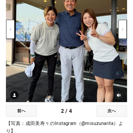
2
/
4
前へ
次へ
【写真：成田美寿々のInstagram（@misuzunarita）よ
り】