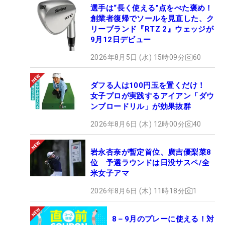
選手は“長く使える”点をべた褒め！
創業者復帰でソールを見直した、ク
リーブランド『RTZ 2』ウェッジが
9月12日デビュー
2026年8月5日 (水) 15時09分
60
ダフる人は100円玉を置くだけ！
女子プロが実践するアイアン「ダウ
ンブロードリル」が効果抜群
2026年8月6日 (木) 12時00分
40
岩永杏奈が暫定首位、廣吉優梨菜8
位 予選ラウンドは日没サスペ/全
米女子アマ
2026年8月6日 (木) 11時18分
1
8－9月のプレーに使える！対