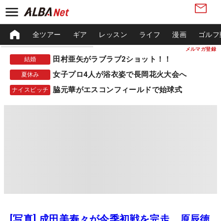
全ツアー
ギア
レッスン
ライフ
漫画
ゴルフ
メルマガ登録
田村亜矢がラブラブ2ショット！！
結婚
女子プロ4人が浴衣姿で長岡花火大会へ
夏休み
脇元華がエスコンフィールドで始球式
ナイスピッチ
[写真] 成田美寿々が今季初戦を完走 原辰徳