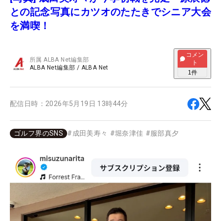
との記念写真にカツオのたたきでシニア大会
を満喫！
コメン
所属
ALBA Net編集部
ト
ALBA Net編集部
/
ALBA Net
1
件
配信日時：
2026年5月19日 13時44分
ゴルフ界のSNS
#
成田美寿々
#
堀奈津佳
#
服部真夕