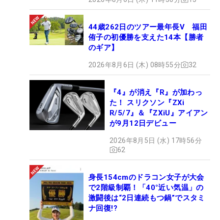
44歳262日のツアー最年長V 福田
侑子の初優勝を支えた14本【勝者
のギア】
2026年8月6日 (木) 08時55分
32
『4』が消え『R』が加わっ
た！ スリクソン『ZXi
R/5/7』＆『ZXiU』アイアン
が9月12日デビュー
2026年8月5日 (水) 17時56分
62
身長154cmのドラコン女子が大会
で2階級制覇！「40°近い気温」の
激闘後は“2日連続もつ鍋”でスタミ
ナ回復!?