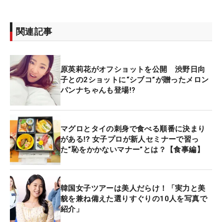
関連記事
原英莉花がオフショットを公開 渋野日向
子との2ショットに“シブコ”が贈ったメロン
パンナちゃんも登場!?
マグロとタイの刺身で食べる順番に決まり
がある⁉ 女子プロが新人セミナーで習っ
た“恥をかかないマナー”とは？【食事編】
韓国女子ツアーは美人だらけ！「実力と美
貌を兼ね備えた選りすぐりの10人を写真で
紹介」