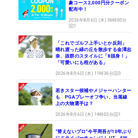
象コース2,000円分クーポン
配布中！
2026年8月6日 (木) 06時00分
1
「これでゴルフ上手いとか反則」
晴れ渡った緑の丘を散歩する金澤志
奈、抜群のスタイルに「8頭身！」
「可愛いにも程がある」
2026年8月6日 (木) 11時36分
3
若きスター候補やメジャーハンター
も PGAプレーオフ争い、当落線
上の大物選手は？
2026年8月6日 (木) 14時02分
1
“替えないプロ”今平周吾が10年ぶり
にドライバーチェンジ！ UT、5W