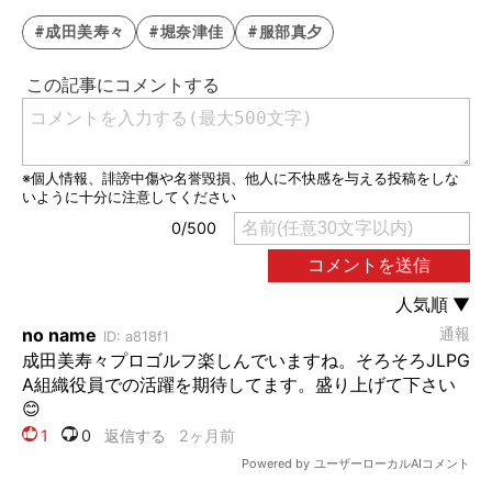
#成田美寿々
#堀奈津佳
#服部真夕