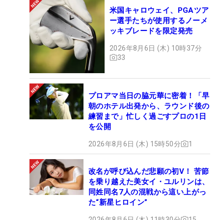
米国キャロウェイ、PGAツア
ー選手たちが使用するノーメ
ッキブレードを限定発売
2026年8月6日 (木) 10時37分
33
プロアマ当日の脇元華に密着！「早
朝のホテル出発から、ラウンド後の
練習まで」忙しく過ごすプロの1日
を公開
2026年8月6日 (木) 15時50分
1
改名が呼び込んだ悲願の初V！ 苦節
を乗り越えた美女イ・ユルリンは、
同姓同名7人の混戦から這い上がっ
た“新星ヒロイン”
2026年8月6日 (木) 11時30分
15