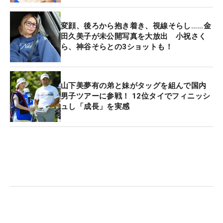
変顔、後ろから抱き着き、視線そらし……金
田久美子が未公開写真を大放出 小祝さく
ら、神谷そらとの3ショットも！
山下美夢有の弟と妹がタッグを組んで国内
男子ツアーに参戦！ 12位タイでフィニッシ
ュし「成長」を実感