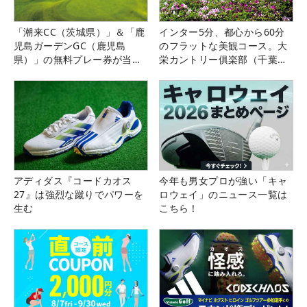
「潮来CC（茨城県）」＆「鹿
インター5分、都心から60分
児島ガーデンGC（鹿児島
のフラットな美観コース。大
県）」の無料プレー券が当た
栄カントリー俱楽部（千葉
る！！
県）
アディダス『コードカオス
今年も男女プロが強い「キャ
27』は強烈な蹴りでパワーを
ロウェイ」のニュース一覧は
生む
こちら！