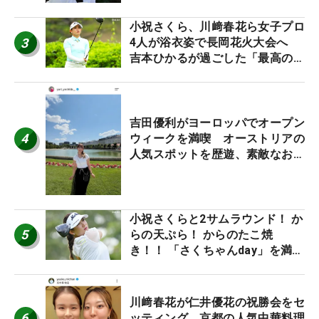
小祝さくら、川﨑春花ら女子プロ
3
4人が浴衣姿で長岡花火大会へ
吉本ひかるが過ごした「最高の夏
休み！」
吉田優利がヨーロッパでオープン
4
ウィークを満喫 オーストリアの
人気スポットを歴遊、素敵なお土
産もゲット！
小祝さくらと2サムラウンド！ か
5
らの天ぷら！ からのたこ焼
き！！ 「さくちゃんday」を満喫
した吉本ひかるの福岡遠征最終日
川﨑春花が仁井優花の祝勝会をセ
6
ッティング 京都の人気中華料理