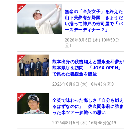
無念の「全英女子」を終えた
山下美夢有が帰国 きょうだ
い揃って神戸の寿司屋で「バ
ースデーディナー？」
2026年8月6日 (木) 10時59分
1
熊本出身の秋吉翔太と重永亜斗夢が
熊本県庁を訪問 「JOYX OPEN」
で集めた義援金を贈呈
2026年8月6日 (木) 18時43分
8
全英で味わった悔しさ「自分も戦え
るはずなのに」 佐久間朱莉に強ま
った米ツアー参戦への思い
2026年8月6日 (木) 16時45分
19