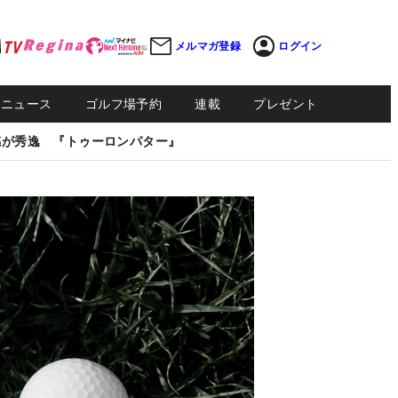
メルマガ登録
ログイン
Sニュース
ゴルフ場予約
連載
プレゼント
感が秀逸 『トゥーロンパター』