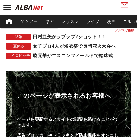
全ツアー
ギア
レッスン
ライフ
漫画
ゴルフ
メルマガ登録
田村亜矢がラブラブ2ショット！！
結婚
女子プロ4人が浴衣姿で長岡花火大会へ
夏休み
脇元華がエスコンフィールドで始球式
ナイスピッチ
このページが表示されるお客様へ
ページを更新するとサイトの閲覧を続けることがで
きます。
広告ブロッカーやトラッキング防止機能をオンにし