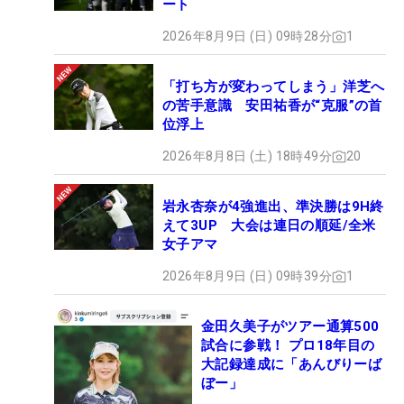
ート
2026年8月9日 (日) 09時28分
1
「打ち方が変わってしまう」洋芝へ
の苦手意識 安田祐香が“克服”の首
位浮上
2026年8月8日 (土) 18時49分
20
岩永杏奈が4強進出、準決勝は9H終
えて3UP 大会は連日の順延/全米
女子アマ
2026年8月9日 (日) 09時39分
1
金田久美子がツアー通算500
試合に参戦！ プロ18年目の
大記録達成に「あんびりーば
ぼー」