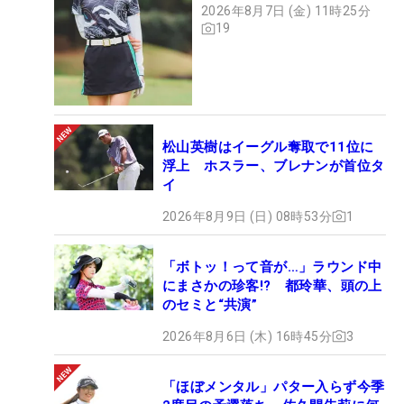
2026年8月7日 (金) 11時25分
19
松山英樹はイーグル奪取で11位に
浮上 ホスラー、ブレナンが首位タ
イ
2026年8月9日 (日) 08時53分
1
「ボトッ！って音が…」ラウンド中
にまさかの珍客!? 都玲華、頭の上
のセミと“共演”
2026年8月6日 (木) 16時45分
3
「ほぼメンタル」パター入らず今季