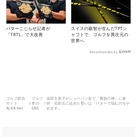
パターこじらせ記者が
スイスの叡智が生んだTPTシ
「TRTL」で大改善
ャフトで、ゴルフを異次元の
世界へ
Recommended by
ゴルフ総合
ゴルフ
金田久美子がショーパン姿で「勝負の神」に参
サイト
界の
拝 厄割玉に込めた誓いは「パターで悩むのをや
ALBA Net
SNS
めます」