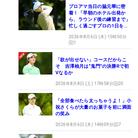
プロアマ当日の脇元華に密
着！「早朝のホテル出発か
ら、ラウンド後の練習まで」
忙しく過ごすプロの1日を公
開
2026年8月6日 (木) 15時50分
1
「欲が出せない」コースだからこ
そ 吉澤柚月は“鬼門”の決勝Rで初
Vなるか
2026年8月8日 (土) 17時58分
20
「全部食べたら太っちゃうよ！」小
祝さくらが大量のお菓子を前に満面
の笑み
2026年8月6日 (木) 14時09分
7