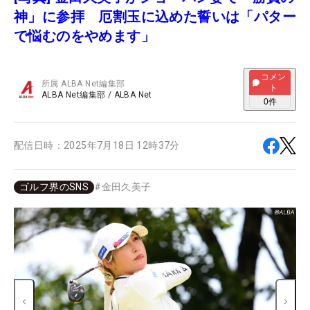
神」に参拝 厄割玉に込めた誓いは「パター
で悩むのをやめます」
コメン
所属
ALBA Net編集部
ト
ALBA Net編集部
/
ALBA Net
0
件
配信日時：
2025年7月18日 12時37分
ゴルフ界のSNS
#
金田久美子