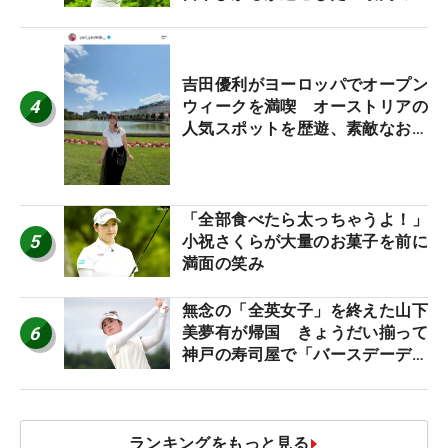
休み！」
吉田優利がヨーロッパでオープン
4
ウィークを満喫 オーストリアの
人気スポットを歴遊、素敵なお土
産もゲット！
「全部食べたら太っちゃうよ！」
5
小祝さくらが大量のお菓子を前に
満面の笑み
無念の「全英女子」を終えた山下
6
美夢有が帰国 きょうだい揃って
神戸の寿司屋で「バースデーディ
ナー？」
ランキングをもっと見る