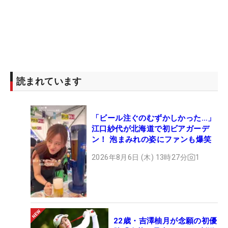
読まれています
「ビール注ぐのむずかしかった…」
江口紗代が北海道で初ビアガーデ
ン！ 泡まみれの姿にファンも爆笑
2026年8月6日 (木) 13時27分
1
22歳・吉澤柚月が念願の初優