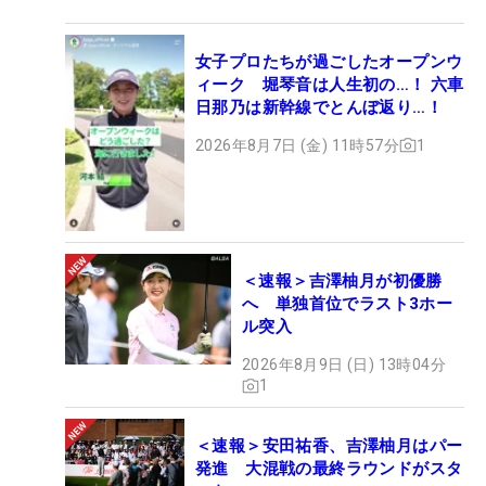
女子プロたちが過ごしたオープンウ
ィーク 堀琴音は人生初の…！ 六車
日那乃は新幹線でとんぼ返り…！
2026年8月7日 (金) 11時57分
1
＜速報＞吉澤柚月が初優勝
へ 単独首位でラスト3ホー
ル突入
2026年8月9日 (日) 13時04分
1
＜速報＞安田祐香、吉澤柚月はパー
発進 大混戦の最終ラウンドがスタ