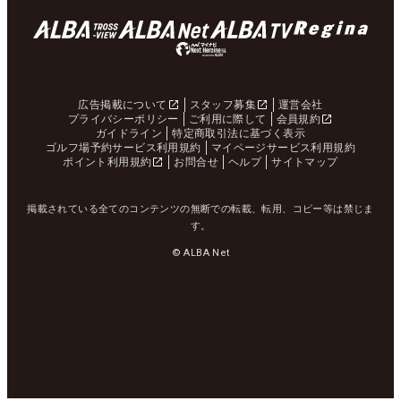
広告掲載について
スタッフ募集
運営会社
プライバシーポリシー
ご利用に際して
会員規約
ガイドライン
特定商取引法に基づく表示
ゴルフ場予約サービス利用規約
マイページサービス利用規約
ポイント利用規約
お問合せ
ヘルプ
サイトマップ
掲載されている全てのコンテンツの無断での転載、転用、コピー等は禁じま
す。
© ALBA Net