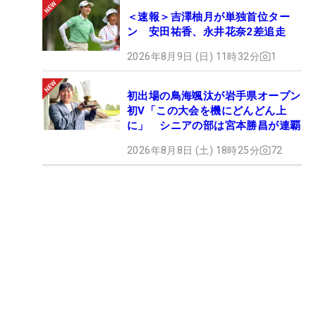
＜速報＞吉澤柚月が単独首位ター
ン 安田祐香、永井花奈2差追走
2026年8月9日 (日) 11時32分
1
初出場の鳥海颯汰が岩手県オープン
初V「この大会を機にどんどん上
に」 シニアの部は宮本勝昌が連覇
2026年8月8日 (土) 18時25分
72