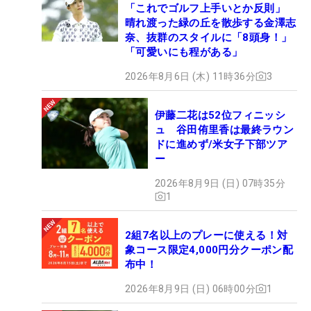
「これでゴルフ上手いとか反則」
晴れ渡った緑の丘を散歩する金澤志
奈、抜群のスタイルに「8頭身！」
「可愛いにも程がある」
2026年8月6日 (木) 11時36分
3
伊藤二花は52位フィニッシ
ュ 谷田侑里香は最終ラウン
ドに進めず/米女子下部ツア
ー
2026年8月9日 (日) 07時35分
1
2組7名以上のプレーに使える！対
象コース限定4,000円分クーポン配
布中！
2026年8月9日 (日) 06時00分
1