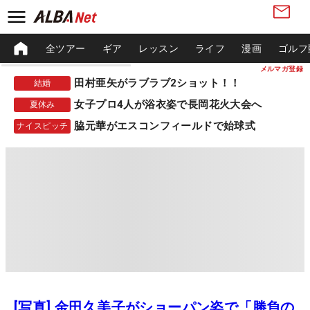
全ツアー
ギア
レッスン
ライフ
漫画
ゴルフ
メルマガ登録
田村亜矢がラブラブ2ショット！！
結婚
女子プロ4人が浴衣姿で長岡花火大会へ
夏休み
脇元華がエスコンフィールドで始球式
ナイスピッチ
[写真] 金田久美子がショーパン姿で「勝負の