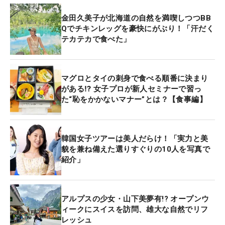
金田久美子が北海道の自然を満喫しつつBB
Qでチキンレッグを豪快にがぶり！「汗だく
テカテカで食べた」
マグロとタイの刺身で食べる順番に決まり
がある⁉ 女子プロが新人セミナーで習っ
た“恥をかかないマナー”とは？【食事編】
韓国女子ツアーは美人だらけ！「実力と美
貌を兼ね備えた選りすぐりの10人を写真で
紹介」
アルプスの少女・山下美夢有!? オープンウ
ィークにスイスを訪問、雄大な自然でリフ
レッシュ