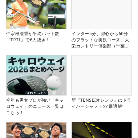
仲宗根澄香が平均パット数
インター5分、都心から60分
『TRTL』で6人抜き！
のフラットな美観コース。大
栄カントリー俱楽部（千葉
県）
今年も男女プロが強い「キャ
新『TENSEIオレンジ』はドラ
ロウェイ」のニュース一覧は
イバーシャフトの“最適解”
こちら！