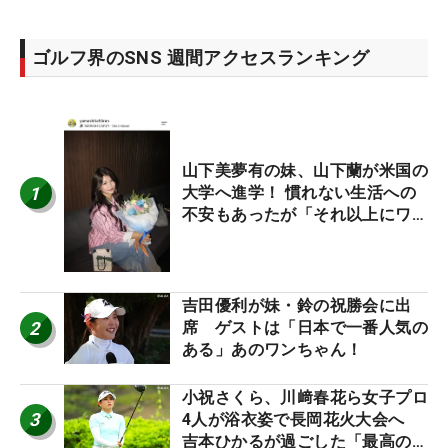
ゴルフ界のSNS 週間アクセスランキング
山下美夢有の妹、山下蘭が米国の
1
大学へ進学！ 慣れない生活への
不安もあったが「それ以上にワク
ワクしています」
吉田優利が妹・鈴の祝勝会に出
2
席 ゲストは「日本で一番人気の
ある」あのワンちゃん！
小祝さくら、川﨑春花ら女子プロ
3
4人が浴衣姿で長岡花火大会へ
吉本ひかるが過ごした「最高の夏