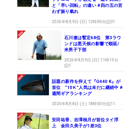
と「早い回転」の違い #四の五の言
わず振り氣れ
2026年8月9日 (日) 12時00分
31
石川遼は暫定68位 第3ラウ
ンドは悪天候の影響で順延/
米男子下部
2026年8月9日 (日) 11時15分
1
話題の新作を抑えて『G440 K』が
首位 “10Ｋ”人気は未だに継続中 #
週間ギアランキング
2026年8月8日 (土) 18時00分
11
安田祐香、吉澤柚月が首位タイ浮
上 金田久美子が1差3位