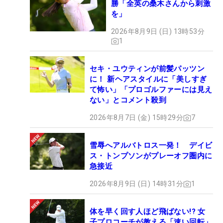
勝「全英の桑木さんから刺激
を」
2026年8月9日 (日) 13時53分
1
セキ・ユウティンが前髪パッツン
に！ 新ヘアスタイルに「美しすぎ
て怖い」「プロゴルファーには見え
ない」とコメント殺到
2026年8月7日 (金) 15時29分
7
雪辱へアルバトロス一発！ デイビ
ス・トンプソンがプレーオフ圏内に
急接近
2026年8月9日 (日) 14時31分
1
体を早く回す人ほど飛ばない!? 女
子プロコーチが教える「速い回転」