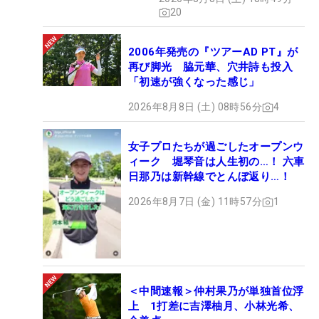
20
2006年発売の『ツアーAD PT』が
再び脚光 脇元華、穴井詩も投入
「初速が強くなった感じ」
2026年8月8日 (土) 08時56分
4
女子プロたちが過ごしたオープンウ
ィーク 堀琴音は人生初の…！ 六車
日那乃は新幹線でとんぼ返り…！
2026年8月7日 (金) 11時57分
1
＜中間速報＞仲村果乃が単独首位浮
上 1打差に吉澤柚月、小林光希、