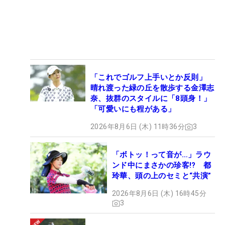
「これでゴルフ上手いとか反則」
晴れ渡った緑の丘を散歩する金澤志
奈、抜群のスタイルに「8頭身！」
「可愛いにも程がある」
2026年8月6日 (木) 11時36分
3
「ボトッ！って音が…」ラウ
ンド中にまさかの珍客!? 都
玲華、頭の上のセミと“共演”
2026年8月6日 (木) 16時45分
3