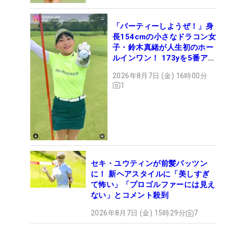
「パーティーしようぜ！」身
長154cmの小さなドラコン女
子・鈴木真緒が人生初のホー
ルインワン！ 173yを5番アイ
アンで会心のショット
2026年8月7日 (金) 16時00分
1
セキ・ユウティンが前髪パッツン
に！ 新ヘアスタイルに「美しすぎ
て怖い」「プロゴルファーには見え
ない」とコメント殺到
2026年8月7日 (金) 15時29分
7