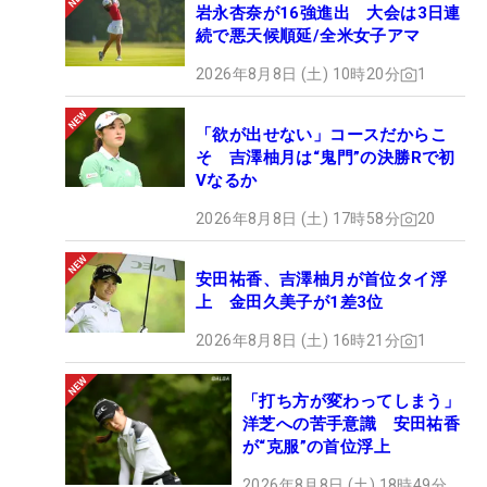
岩永杏奈が16強進出 大会は3日連
続で悪天候順延/全米女子アマ
2026年8月8日 (土) 10時20分
1
「欲が出せない」コースだからこ
そ 吉澤柚月は“鬼門”の決勝Rで初
Vなるか
2026年8月8日 (土) 17時58分
20
安田祐香、吉澤柚月が首位タイ浮
上 金田久美子が1差3位
2026年8月8日 (土) 16時21分
1
「打ち方が変わってしまう」
洋芝への苦手意識 安田祐香
が“克服”の首位浮上
2026年8月8日 (土) 18時49分