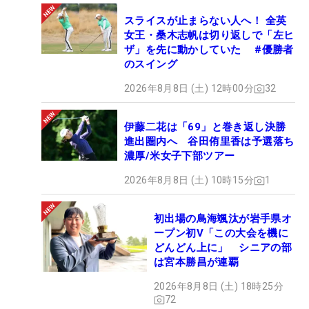
スライスが止まらない人へ！ 全英
女王・桑木志帆は切り返しで「左ヒ
ザ」を先に動かしていた #優勝者
のスイング
2026年8月8日 (土) 12時00分
32
伊藤二花は「69」と巻き返し決勝
進出圏内へ 谷田侑里香は予選落ち
濃厚/米女子下部ツアー
2026年8月8日 (土) 10時15分
1
初出場の鳥海颯汰が岩手県オ
ープン初V「この大会を機に
どんどん上に」 シニアの部
は宮本勝昌が連覇
2026年8月8日 (土) 18時25分
72