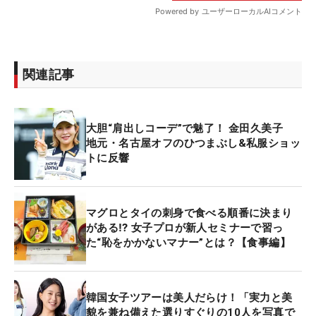
関連記事
大胆“肩出しコーデ”で魅了！ 金田久美子
地元・名古屋オフのひつまぶし&私服ショッ
トに反響
マグロとタイの刺身で食べる順番に決まり
がある⁉ 女子プロが新人セミナーで習っ
た“恥をかかないマナー”とは？【食事編】
韓国女子ツアーは美人だらけ！「実力と美
貌を兼ね備えた選りすぐりの10人を写真で