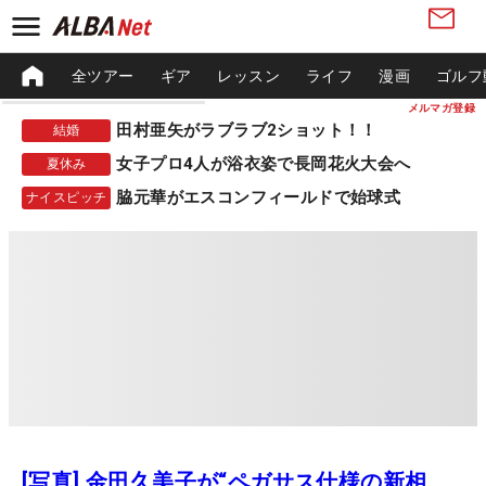
全ツアー
ギア
レッスン
ライフ
漫画
ゴルフ
メルマガ登録
田村亜矢がラブラブ2ショット！！
結婚
女子プロ4人が浴衣姿で長岡花火大会へ
夏休み
脇元華がエスコンフィールドで始球式
ナイスピッチ
[写真] 金田久美子が“ペガサス仕様の新相