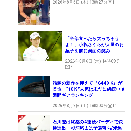
2026年8月6日 (木) 13時27分
1
「全部食べたら太っちゃう
よ！」小祝さくらが大量のお
菓子を前に満面の笑み
2026年8月6日 (木) 14時09分
7
話題の新作を抑えて『G440 K』が
首位 “10Ｋ”人気は未だに継続中 #
週間ギアランキング
2026年8月8日 (土) 18時00分
11
石川遼は終盤の4連続バーディで決
勝進出 杉浦悠太は予選落ち/米男