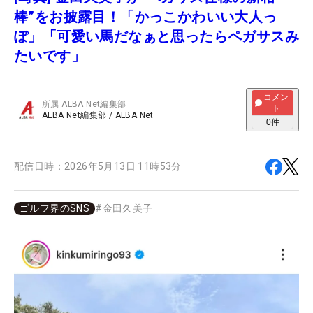
棒”をお披露目！「かっこかわいい大人っ
ぽ」「可愛い馬だなぁと思ったらペガサスみ
たいです」
コメン
所属
ALBA Net編集部
ト
ALBA Net編集部
/
ALBA Net
0
件
配信日時：
2026年5月13日 11時53分
ゴルフ界のSNS
#
金田久美子