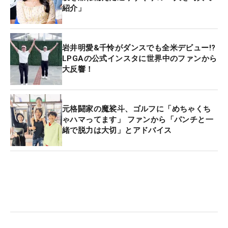
紹介」
岩井明愛&千怜がダンスでも全米デビュー!?
LPGAの公式インスタに世界中のファンから
大反響！
元格闘家の魔裟斗、ゴルフに「めちゃくち
ゃハマってます」 ファンから「パンチと一
緒で脱力は大切」とアドバイス