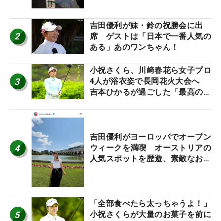
吉田優利が妹・鈴の祝勝会に出
2
席 ゲストは「日本で一番人気の
ある」あのワンちゃん！
小祝さくら、川﨑春花ら女子プロ
3
4人が浴衣姿で長岡花火大会へ
吉本ひかるが過ごした「最高の夏
休み！」
吉田優利がヨーロッパでオープン
4
ウィークを満喫 オーストリアの
人気スポットを歴遊、素敵なお土
産もゲット！
「全部食べたら太っちゃうよ！」
5
小祝さくらが大量のお菓子を前に