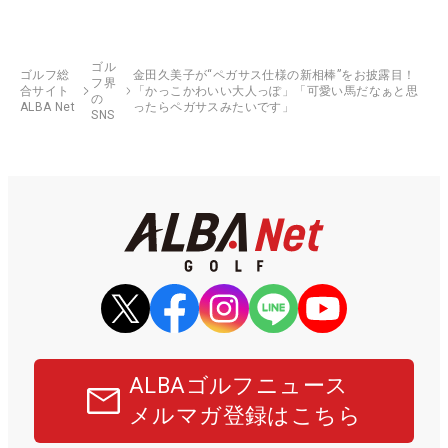
ゴル
ゴルフ総
金田久美子が“ペガサス仕様の新相棒”をお披露目！
フ界
合サイト
「かっこかわいい大人っぽ」「可愛い馬だなぁと思
の
ALBA Net
ったらペガサスみたいです」
SNS
ALBAゴルフニュース
メルマガ登録はこちら