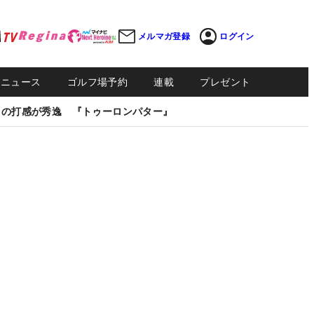
メルマガ登録
ログイン
Sニュース
ゴルフ場予約
連載
プレゼント
しの打感が秀逸 『トゥーロンパター』