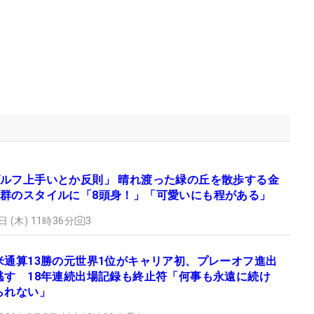
ルフ上手いとか反則」 晴れ渡った緑の丘を散歩する金
群のスタイルに「8頭身！」「可愛いにも程がある」
日 (木) 11時36分
3
米通算13勝の元世界1位がキャリア初、プレーオフ進出
逃す 18年連続出場記録も終止符「何事も永遠に続け
られない」