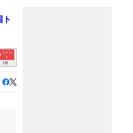
国ト
コメン
ト
1
件