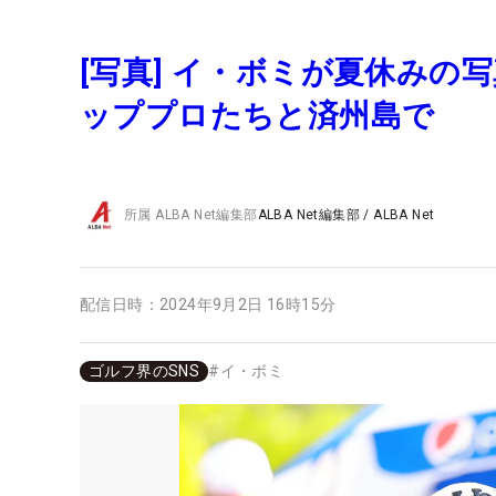
[写真] イ・ボミが夏休み
ッププロたちと済州島で
所属
ALBA Net編集部
ALBA Net編集部
/
ALBA Net
配信日時：
2024年9月2日 16時15分
ゴルフ界のSNS
#
イ・ボミ