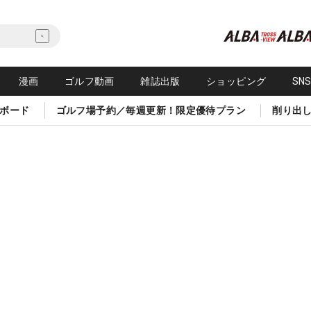
漫画
ゴルフ動画
雑誌出版
ショッピング
SN
ボード
ゴルフ場予約／毎週更新！限定優待プラン
削り出