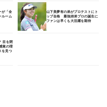
ーが「全
山下美夢有の弟がプロテストにト
ールーム
ップ合格 最強姉弟プロの誕生に
ファンは早くも大活躍を期待
 目を閉
感覚の理
スを見つ