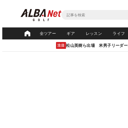
全ツアー
ギア
レッスン
ライフ
松山英樹ら出場 米男子リーダー
注目