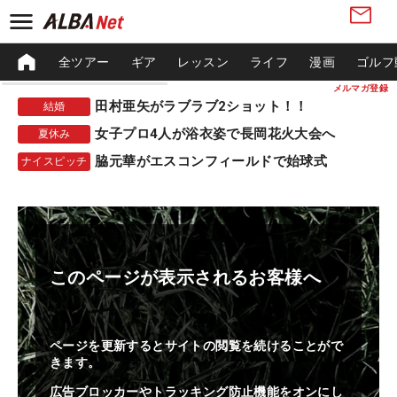
全ツアー
ギア
レッスン
ライフ
漫画
ゴルフ
メルマガ登録
田村亜矢がラブラブ2ショット！！
結婚
女子プロ4人が浴衣姿で長岡花火大会へ
夏休み
脇元華がエスコンフィールドで始球式
ナイスピッチ
このページが表示されるお客様へ
ページを更新するとサイトの閲覧を続けることがで
きます。
広告ブロッカーやトラッキング防止機能をオンにし