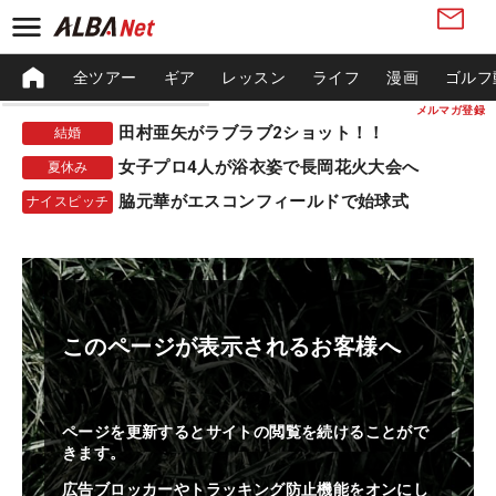
全ツアー
ギア
レッスン
ライフ
漫画
ゴルフ
メルマガ登録
田村亜矢がラブラブ2ショット！！
結婚
女子プロ4人が浴衣姿で長岡花火大会へ
夏休み
脇元華がエスコンフィールドで始球式
ナイスピッチ
このページが表示されるお客様へ
ページを更新するとサイトの閲覧を続けることがで
きます。
広告ブロッカーやトラッキング防止機能をオンにし