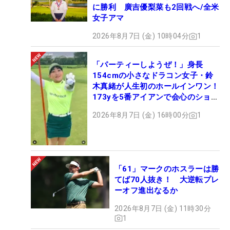
に勝利 廣吉優梨菜も2回戦へ/全米
女子アマ
2026年8月7日 (金) 10時04分
1
「パーティーしようぜ！」身長
154cmの小さなドラコン女子・鈴
木真緒が人生初のホールインワン！
173yを5番アイアンで会心のショッ
ト
2026年8月7日 (金) 16時00分
1
「61」マークのホスラーは勝
てば70人抜き！ 大逆転プレ
ーオフ進出なるか
2026年8月7日 (金) 11時30分
1