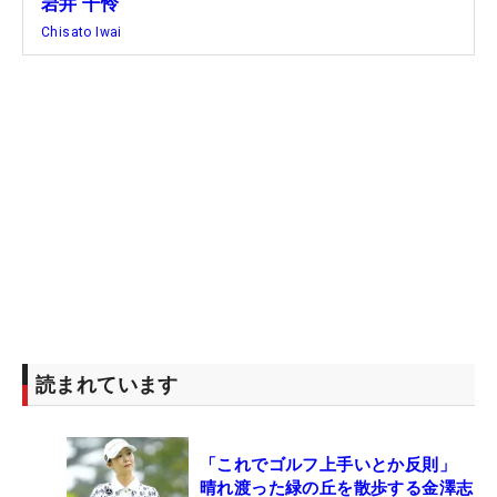
岩井 千怜
Chisato Iwai
読まれています
「これでゴルフ上手いとか反則」
晴れ渡った緑の丘を散歩する金澤志