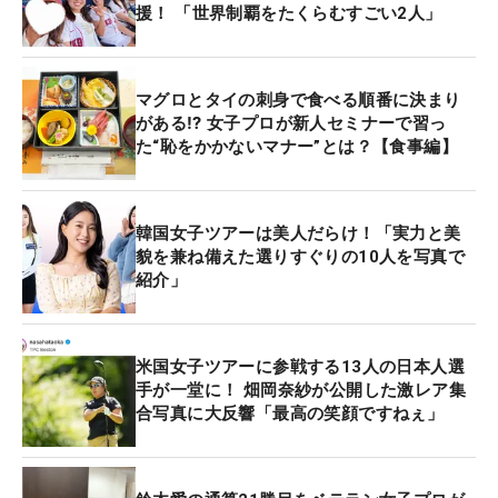
援！ 「世界制覇をたくらむすごい2人」
マグロとタイの刺身で食べる順番に決まり
がある⁉ 女子プロが新人セミナーで習っ
た“恥をかかないマナー”とは？【食事編】
韓国女子ツアーは美人だらけ！「実力と美
貌を兼ね備えた選りすぐりの10人を写真で
紹介」
米国女子ツアーに参戦する13人の日本人選
手が一堂に！ 畑岡奈紗が公開した激レア集
合写真に大反響「最高の笑顔ですねぇ」