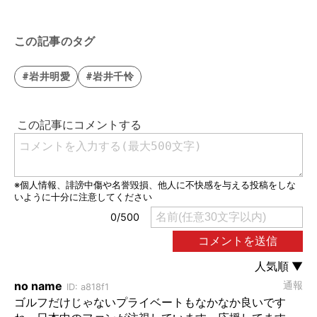
この記事のタグ
#岩井明愛
#岩井千怜