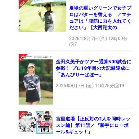
夏場の重いグリーンで女子プ
ロはパターを替える アマチ
ュアは「腹筋に力を入れてく
ださい」【大西翔太の
HOTSHOT】
2026年8月7日 (金) 12時00分
7
金田久美子がツアー通算500試合に
参戦！ プロ18年目の大記録達成に
「あんびりーばぼー」
2026年8月7日 (金) 11時25分
19
宮里道場【正反対の2人を同時レッ
スン編】第11話／『勝手にローボ
ール&ギュッ！』