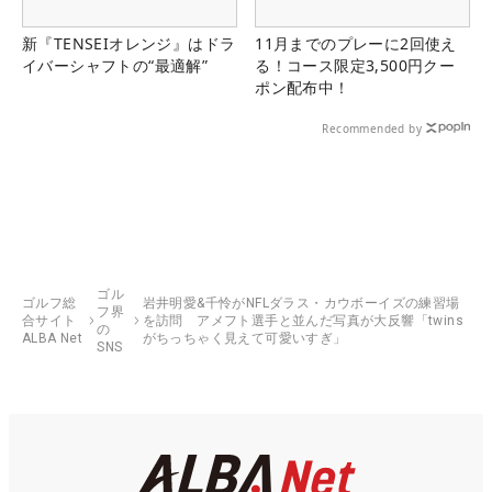
新『TENSEIオレンジ』はドラ
11月までのプレーに2回使え
イバーシャフトの“最適解”
る！コース限定3,500円クー
ポン配布中！
Recommended by
ゴル
ゴルフ総
岩井明愛&千怜がNFLダラス・カウボーイズの練習場
フ界
合サイト
を訪問 アメフト選手と並んだ写真が大反響「twins
の
ALBA Net
がちっちゃく見えて可愛いすぎ」
SNS