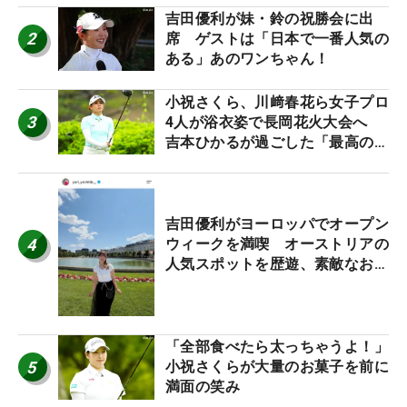
吉田優利が妹・鈴の祝勝会に出
2
席 ゲストは「日本で一番人気の
ある」あのワンちゃん！
小祝さくら、川﨑春花ら女子プロ
3
4人が浴衣姿で長岡花火大会へ
吉本ひかるが過ごした「最高の夏
休み！」
吉田優利がヨーロッパでオープン
4
ウィークを満喫 オーストリアの
人気スポットを歴遊、素敵なお土
産もゲット！
「全部食べたら太っちゃうよ！」
5
小祝さくらが大量のお菓子を前に
満面の笑み