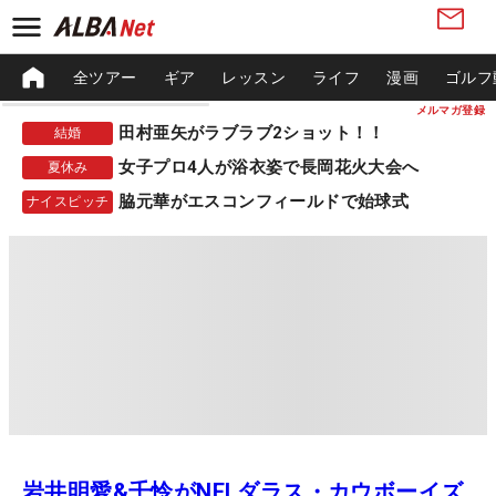
全ツアー
ギア
レッスン
ライフ
漫画
ゴルフ
メルマガ登録
田村亜矢がラブラブ2ショット！！
結婚
女子プロ4人が浴衣姿で長岡花火大会へ
夏休み
脇元華がエスコンフィールドで始球式
ナイスピッチ
岩井明愛&千怜がNFLダラス・カウボーイズ