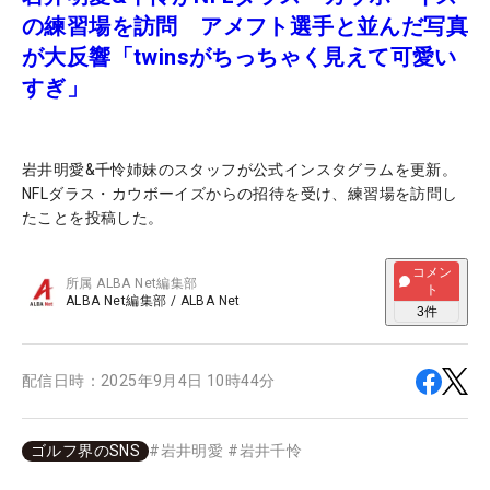
の練習場を訪問 アメフト選手と並んだ写真
が大反響「twinsがちっちゃく見えて可愛い
すぎ」
岩井明愛&千怜姉妹のスタッフが公式インスタグラムを更新。
NFLダラス・カウボーイズからの招待を受け、練習場を訪問し
たことを投稿した。
コメン
所属
ALBA Net編集部
ト
ALBA Net編集部
/
ALBA Net
3
件
配信日時：
2025年9月4日 10時44分
ゴルフ界のSNS
#
岩井明愛
#
岩井千怜