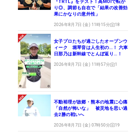
『TRTL』をテスト！高MOIで転が
り◎、調節も自在で「結果の改善効
果にかなりの意外性」
2026年8月7日 (金) 11時15分
18
女子プロたちが過ごしたオープンウ
ィーク 堀琴音は人生初の…！ 六車
日那乃は新幹線でとんぼ返り…！
2026年8月7日 (金) 11時57分
1
不動裕理が故郷・熊本の地震に心痛
「自然が怖いな」 被災地を思い過
去2勝の戦いへ
2026年8月7日 (金) 07時50分
19