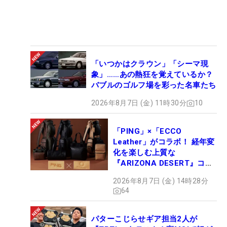
「いつかはクラウン」「シーマ現
象」……あの熱狂を覚えているか？
バブルのゴルフ場を彩った名車たち
2026年8月7日 (金) 11時30分
10
「PING」×「ECCO
Leather」がコラボ！ 経年変
化を楽しむ上質な
『ARIZONA DESERT』コレ
クション、9月15日限定デビ
2026年8月7日 (金) 14時28分
ュー
64
パターこじらせギア担当2人が