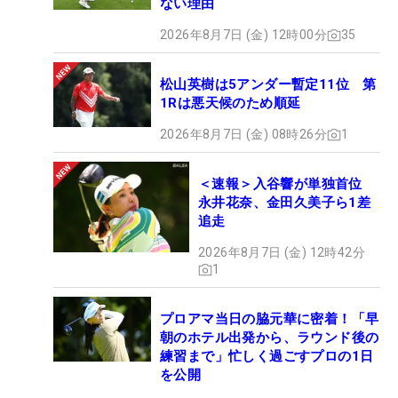
ない理由
2026年8月7日 (金) 12時00分
35
松山英樹は5アンダー暫定11位 第
1Rは悪天候のため順延
2026年8月7日 (金) 08時26分
1
＜速報＞入谷響が単独首位
永井花奈、金田久美子ら1差
追走
2026年8月7日 (金) 12時42分
1
プロアマ当日の脇元華に密着！「早
朝のホテル出発から、ラウンド後の
練習まで」忙しく過ごすプロの1日
を公開