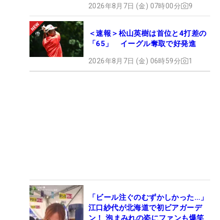
2026年8月7日 (金) 07時00分
9
＜速報＞松山英樹は首位と4打差の
「65」 イーグル奪取で好発進
2026年8月7日 (金) 06時59分
1
「ビール注ぐのむずかしかった…」
江口紗代が北海道で初ビアガーデ
ン！ 泡まみれの姿にファンも爆笑