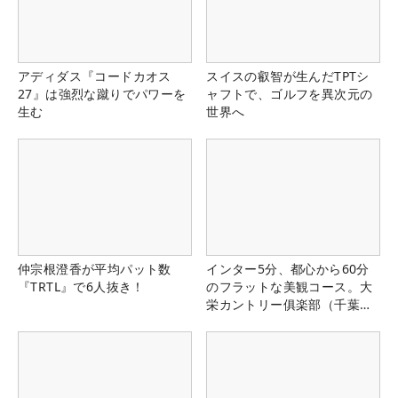
アディダス『コードカオス
スイスの叡智が生んだTPTシ
27』は強烈な蹴りでパワーを
ャフトで、ゴルフを異次元の
生む
世界へ
仲宗根澄香が平均パット数
インター5分、都心から60分
『TRTL』で6人抜き！
のフラットな美観コース。大
栄カントリー俱楽部（千葉
県）