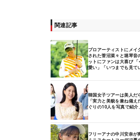
関連記事
プロアーティストにメイ
された菅沼菜々と堀琴音
ットにファンは大喜び 「
愛い」「いつまでも見て
す」
韓国女子ツアーは美人だ
「実力と美貌を兼ね備え
ぐりの10人を写真で紹介
フリーアナの中川安奈が