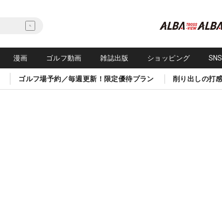
漫画
ゴルフ動画
雑誌出版
ショッピング
SN
ゴルフ場予約／毎週更新！限定優待プラン
削り出しの打