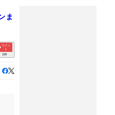
ンま
コメン
ト
0
件