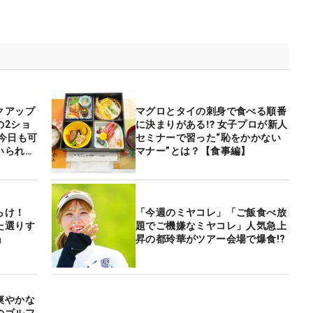
クアップ
マグロとタイの刺身で食べる順番
の2ショ
に決まりがある⁉ 女子プロが新人
今日も可
セミナーで習った“恥をかかない
いられま
マナー”とは？【食事編】
らけ！
「今週のミヤコレ」「ご飯食べ放
た選りす
題でご機嫌なミヤコレ」人気急上
」
昇の都玲華がツアー会場で爆食!?
爽やかな