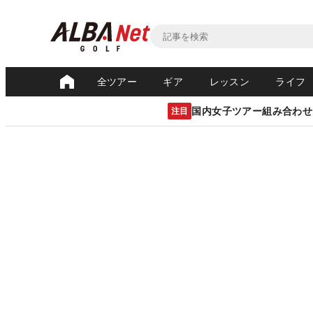
全ツアー
ギア
レッスン
ライフ
国内女子ツアー組み合わせ
注目