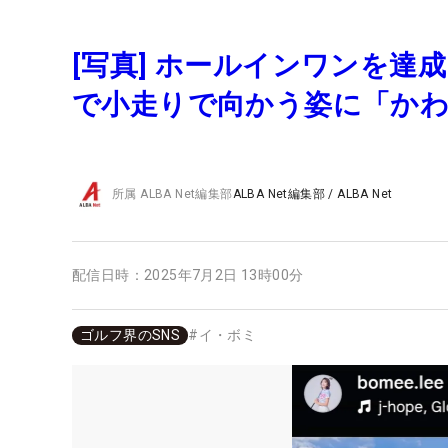
[写真] ホールインワンを達
で小走りで向かう姿に「か
所属
ALBA Net編集部
ALBA Net編集部
/
ALBA Net
配信日時：
2025年7月2日 13時00分
ゴルフ界のSNS
#
イ・ボミ