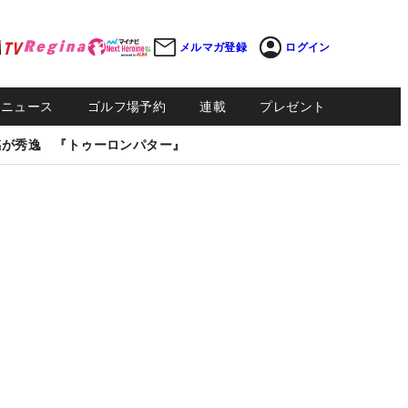
メルマガ登録
ログイン
Sニュース
ゴルフ場予約
連載
プレゼント
感が秀逸 『トゥーロンパター』