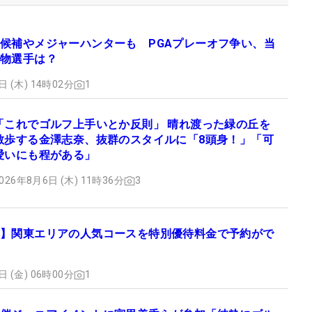
候補やメジャーハンターも PGAプレーオフ争い、当
物選手は？
日 (木) 14時02分
1
「これでゴルフ上手いとか反則」 晴れ渡った緑の丘を
散歩する金澤志奈、抜群のスタイルに「8頭身！」「可
愛いにも程がある」
026年8月6日 (木) 11時36分
3
】関東エリアの人気コースを特別優待料金で予約がで
日 (金) 06時00分
1