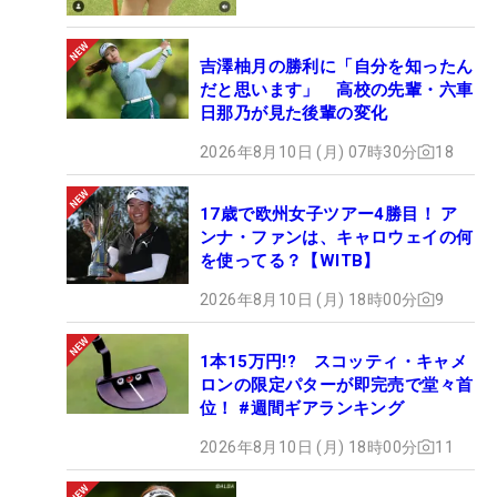
吉澤柚月の勝利に「自分を知ったん
だと思います」 高校の先輩・六車
日那乃が見た後輩の変化
2026年8月10日 (月) 07時30分
18
17歳で欧州女子ツアー4勝目！ ア
ンナ・ファンは、キャロウェイの何
を使ってる？【WITB】
2026年8月10日 (月) 18時00分
9
1本15万円!? スコッティ・キャメ
ロンの限定パターが即完売で堂々首
位！ #週間ギアランキング
2026年8月10日 (月) 18時00分
11