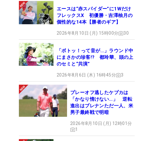
エースは“赤スパイダー”に1Wだけ
フレックスX 初優勝・吉澤柚月の
個性的な14本【勝者のギア】
2026年8月10日 (月) 15時00分
30
「ボトッ！って音が…」ラウンド中
にまさかの珍客!? 都玲華、頭の上
のセミと“共演”
2026年8月6日 (木) 16時45分
3
プレーオフ逃したケプカは
「かなり情けない…」 逆転
進出はブレナンただ一人、米
男子最終戦で明暗
2026年8月10日 (月) 12時01分
1