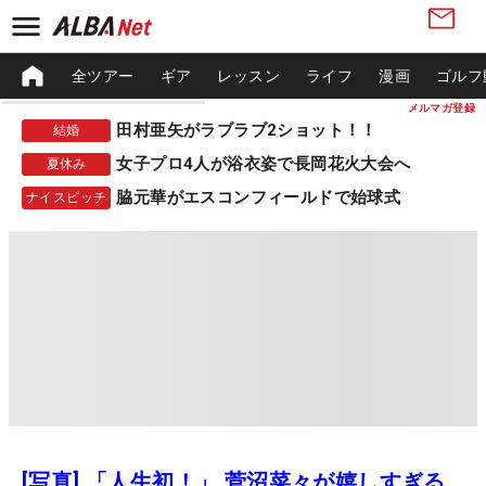
全ツアー
ギア
レッスン
ライフ
漫画
ゴルフ
メルマガ登録
田村亜矢がラブラブ2ショット！！
結婚
女子プロ4人が浴衣姿で長岡花火大会へ
夏休み
脇元華がエスコンフィールドで始球式
ナイスピッチ
[写真] 「人生初！」 菅沼菜々が嬉しすぎる