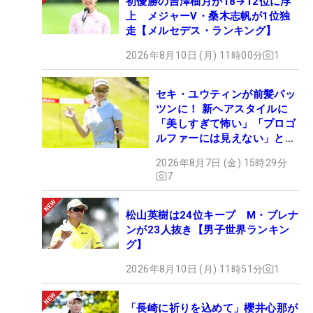
初優勝の吉澤柚月が18→12位に浮
上 メジャーV・桑木志帆が1位独
走【メルセデス・ランキング】
2026年8月10日 (月) 11時00分
1
セキ・ユウティンが前髪パッ
ツンに！ 新ヘアスタイルに
「美しすぎて怖い」「プロゴ
ルファーには見えない」とコ
メント殺到
2026年8月7日 (金) 15時29分
7
松山英樹は24位キープ M・ブレナ
ンが23人抜き【男子世界ランキン
グ】
2026年8月10日 (月) 11時51分
1
「長崎に祈りを込めて」櫻井心那が