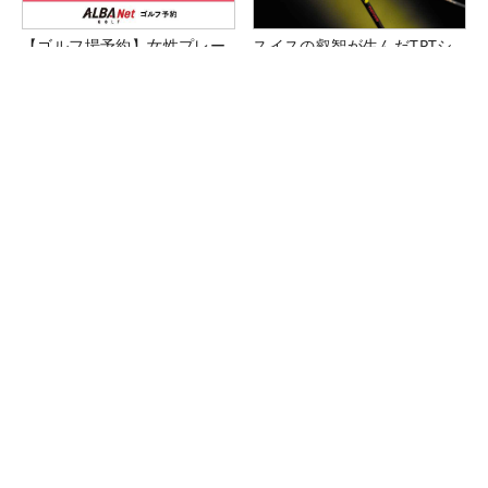
【ゴルフ場予約】女性プレー
スイスの叡智が生んだTPTシ
フィ2名無料プランが予約でき
ャフトで、ゴルフを異次元の
る！
世界へ
インター5分、都心から60分
『G740』アイアンが引き出
のフラットな美観コース。大
す“反則級”の寛容性と飛びは
栄カントリー俱楽部（千葉
本当だった！
県）