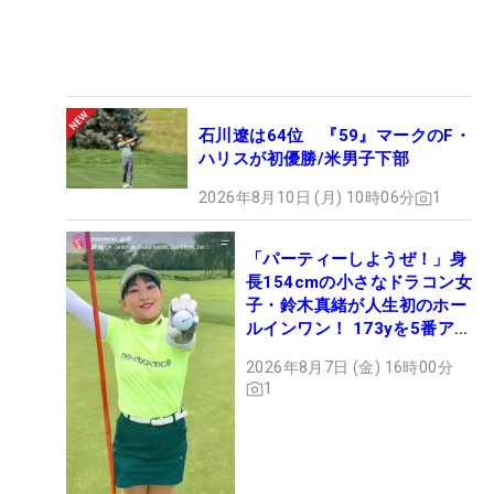
石川遼は64位 『59』マークのF・
ハリスが初優勝/米男子下部
2026年8月10日 (月) 10時06分
1
「パーティーしようぜ！」身
長154cmの小さなドラコン女
子・鈴木真緒が人生初のホー
ルインワン！ 173yを5番アイ
アンで会心のショット
2026年8月7日 (金) 16時00分
1