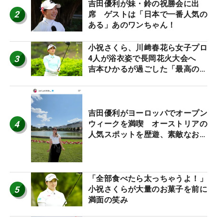
吉田優利が妹・鈴の祝勝会に出
2
席 ゲストは「日本で一番人気の
ある」あのワンちゃん！
小祝さくら、川﨑春花ら女子プロ
3
4人が浴衣姿で長岡花火大会へ
吉本ひかるが過ごした「最高の夏
休み！」
吉田優利がヨーロッパでオープン
4
ウィークを満喫 オーストリアの
人気スポットを歴遊、素敵なお土
産もゲット！
「全部食べたら太っちゃうよ！」
5
小祝さくらが大量のお菓子を前に
満面の笑み