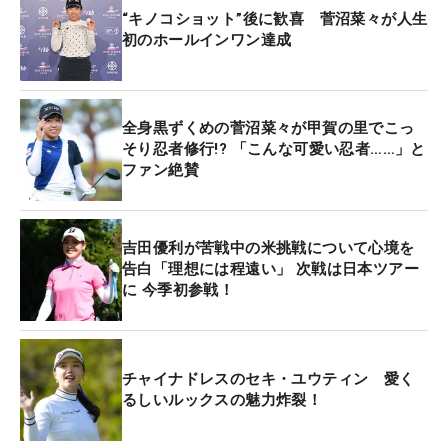
“キノコショット”後に歓喜 菅沼菜々が人生
初のホールインワン達成
全身黒ずくめの菅沼菜々が甲賀の里でこっ
そり忍者修行!? 「こんな可愛い忍者……」と
ファン絶賛
吉田優利が苦戦中の米挑戦について心境を
告白「理想には程遠い」 次戦は日本ツアー
に 今季初参戦！
チャイナドレスのセキ・ユウティン 愛く
るしいルックスの魅力炸裂！