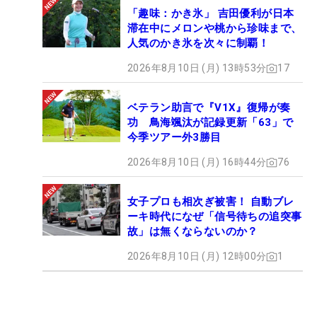
「趣味：かき氷」 吉田優利が日本
滞在中にメロンや桃から珍味まで、
人気のかき氷を次々に制覇！
2026年8月10日 (月) 13時53分
17
ベテラン助言で『V1X』復帰が奏
功 鳥海颯汰が記録更新「63」で
今季ツアー外3勝目
2026年8月10日 (月) 16時44分
76
女子プロも相次ぎ被害！ 自動ブレ
ーキ時代になぜ「信号待ちの追突事
故」は無くならないのか？
2026年8月10日 (月) 12時00分
1