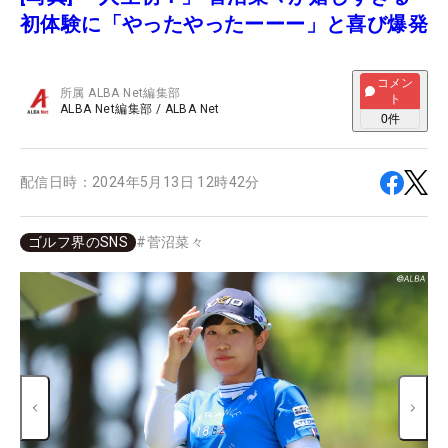
初体験に「やったやったーーー」と喜び爆発
コメン
所属
ALBA Net編集部
ト
ALBA Net編集部
/
ALBA Net
0
件
配信日時：
2024年5月13日 12時42分
ゴルフ界のSNS
#
菅沼菜々