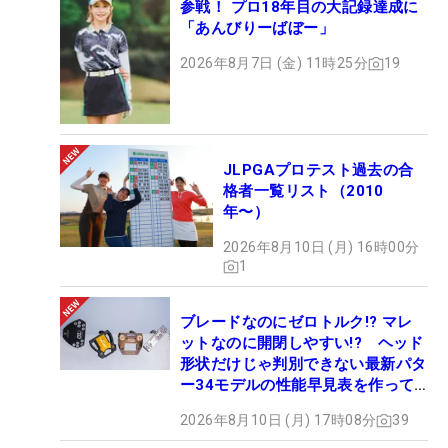
参戦！ プロ18年目の大記録達成に
「あんびりーばぼー」
2026年8月7日 (金) 11時25分
19
JLPGAプロテスト過去の合
格者一覧リスト（2010
年〜）
2026年8月10日 (月) 16時00分
1
ブレードなのにゼロトルク!? マレ
ットなのに開閉しやすい!? ヘッド
形状だけじゃ判別できない最新パタ
ー34モデルの性能早見表を作って
みた #ギアカタログ2026
2026年8月10日 (月) 17時08分
39