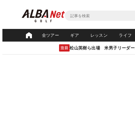
全ツアー
ギア
レッスン
ライフ
松山英樹ら出場 米男子リーダー
注目