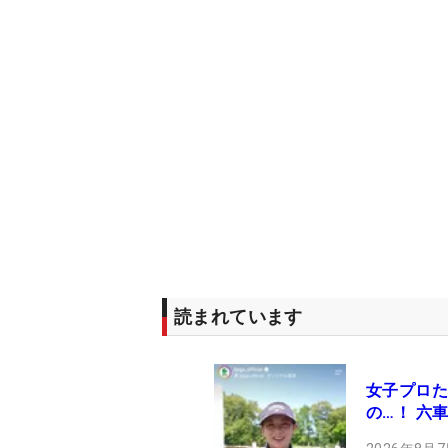
読まれています
女子プロた
の…！ 六