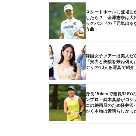
スタートホールに登場曲
したら？ 金澤志奈は大
ックバンドの「元気出る
う曲」
韓国女子ツアーは美人だ
「実力と美貌を兼ね備え
ぐりの10人を写真で紹介
身長154cmで最長328Y
ンプロ・鈴木真緒がコシ
コの絵画展のため軽井沢へ
かく本物は素晴らしかっ