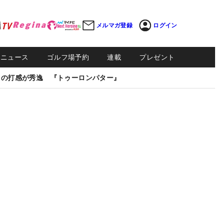
メルマガ登録
ログイン
Sニュース
ゴルフ場予約
連載
プレゼント
しの打感が秀逸 『トゥーロンパター』