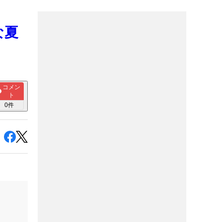
な夏
コメン
ト
0
件