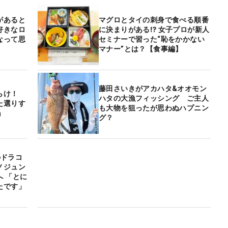
があると
マグロとタイの刺身で食べる順番
好きなロ
に決まりがある⁉ 女子プロが新人
なって思
セミナーで習った“恥をかかない
マナー”とは？【食事編】
藤田さいきがアカハタ&オオモン
らけ！
ハタの大漁フィッシング ご主人
た選りす
も大物を狙ったが思わぬハプニン
」
グ？
のドラコ
ノジュン
 「とに
たです」