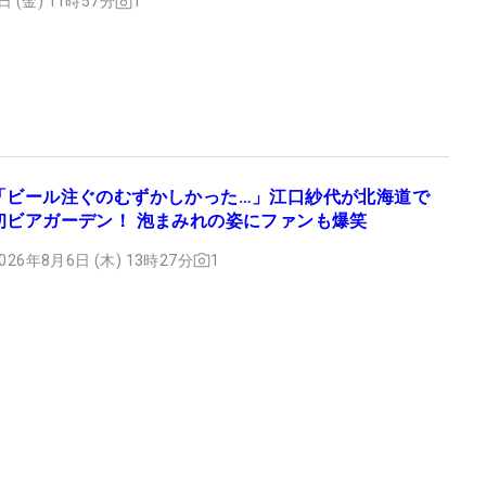
日 (金) 11時57分
1
「ビール注ぐのむずかしかった…」江口紗代が北海道で
初ビアガーデン！ 泡まみれの姿にファンも爆笑
026年8月6日 (木) 13時27分
1