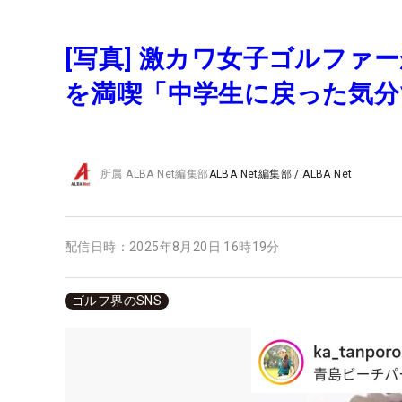
[写真] 激カワ女子ゴルフ
を満喫「中学生に戻った気
所属
ALBA Net編集部
ALBA Net編集部
/
ALBA Net
配信日時：
2025年8月20日 16時19分
ゴルフ界のSNS