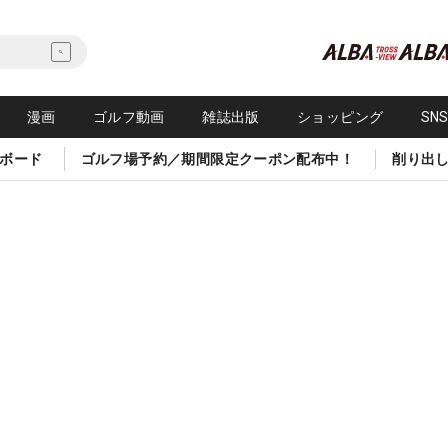
漫画
ゴルフ動画
雑誌出版
ショッピング
SN
ボード
ゴルフ場予約／期間限定クーポン配布中！
削り出