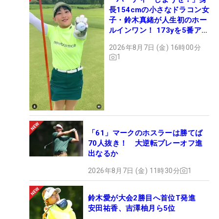
長154cmの小さなドラコン女
子・鈴木真緒が人生初のホー
ルインワン！ 173yを5番アイ
アンで会心のショット
2026年8月7日 (金) 16時00分
1
「61」マークのホスラーは勝てば
70人抜き！ 大逆転プレーオフ進
出なるか
2026年8月7日 (金) 11時30分
1
鈴木愛が大会2勝目へ首位T発進
安田祐香、吉澤柚月ら5位