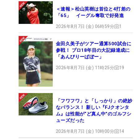
＜速報＞松山英樹は首位と4打差の
「65」 イーグル奪取で好発進
2026年8月7日 (金) 06時59分
1
金田久美子がツアー通算500試合に
参戦！ プロ18年目の大記録達成に
「あんびりーばぼー」
2026年8月7日 (金) 11時25分
19
「フワフワ」と「しっかり」の絶妙
なバランス！ 新しい『FJクオンタ
ム』は性能が“ど真ん中”のゴルフシ
ューズだった
2026年8月7日 (金) 10時00分
14