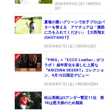
2026年8月6日 (木) 14時09分
7
夏場の重いグリーンで女子プロはパ
ターを替える アマチュアは「腹筋
に力を入れてください」【大西翔太
のHOTSHOT】
2026年8月7日 (金) 12時00分
7
「PING」×「ECCO Leather」がコ
ラボ！ 経年変化を楽しむ上質な
『ARIZONA DESERT』コレクショ
ン、9月15日限定デビュー
2026年8月7日 (金) 14時28分
64
松山英樹は5アンダー暫定11位 第
1Rは悪天候のため順延