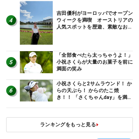
吉田優利がヨーロッパでオープン
4
ウィークを満喫 オーストリアの
人気スポットを歴遊、素敵なお土
産もゲット！
「全部食べたら太っちゃうよ！」
5
小祝さくらが大量のお菓子を前に
満面の笑み
小祝さくらと2サムラウンド！ か
6
らの天ぷら！ からのたこ焼
き！！ 「さくちゃんday」を満喫
した吉本ひかるの福岡遠征最終日
ランキングをもっと見る