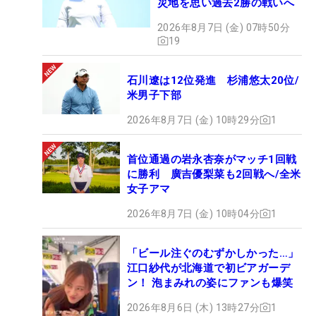
災地を思い過去2勝の戦いへ
2026年8月7日 (金) 07時50分
19
石川遼は12位発進 杉浦悠太20位/
米男子下部
2026年8月7日 (金) 10時29分
1
首位通過の岩永杏奈がマッチ1回戦
に勝利 廣吉優梨菜も2回戦へ/全米
女子アマ
2026年8月7日 (金) 10時04分
1
「ビール注ぐのむずかしかった…」
江口紗代が北海道で初ビアガーデ
ン！ 泡まみれの姿にファンも爆笑
2026年8月6日 (木) 13時27分
1