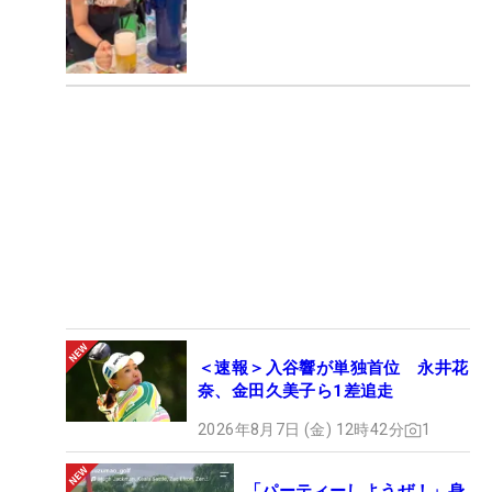
＜速報＞入谷響が単独首位 永井花
奈、金田久美子ら1差追走
2026年8月7日 (金) 12時42分
1
「パーティーしようぜ！」身