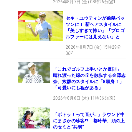
2026年8月7日 (金) 08時26分
1
セキ・ユウティンが前髪パッ
ツンに！ 新ヘアスタイルに
「美しすぎて怖い」「プロゴ
ルファーには見えない」とコ
メント殺到
2026年8月7日 (金) 15時29分
7
「これでゴルフ上手いとか反則」
晴れ渡った緑の丘を散歩する金澤志
奈、抜群のスタイルに「8頭身！」
「可愛いにも程がある」
2026年8月6日 (木) 11時36分
3
「ボトッ！って音が…」ラウンド中
にまさかの珍客!? 都玲華、頭の上
のセミと“共演”