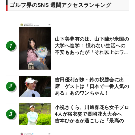
ゴルフ界のSNS 週間アクセスランキング
山下美夢有の妹、山下蘭が米国の
1
大学へ進学！ 慣れない生活への
不安もあったが「それ以上にワク
ワクしています」
吉田優利が妹・鈴の祝勝会に出
2
席 ゲストは「日本で一番人気の
ある」あのワンちゃん！
小祝さくら、川﨑春花ら女子プロ
3
4人が浴衣姿で長岡花火大会へ
吉本ひかるが過ごした「最高の夏
休み！」