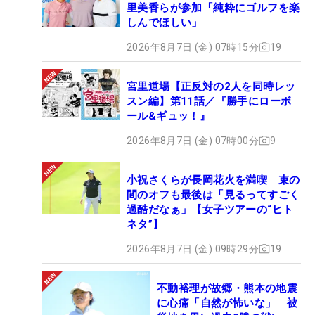
里美香らが参加「純粋にゴルフを楽
しんでほしい」
2026年8月7日 (金) 07時15分
19
宮里道場【正反対の2人を同時レッ
スン編】第11話／『勝手にローボ
ール&ギュッ！』
2026年8月7日 (金) 07時00分
9
小祝さくらが長岡花火を満喫 束の
間のオフも最後は「見るってすごく
過酷だなぁ」【女子ツアーの“ヒト
ネタ”】
2026年8月7日 (金) 09時29分
19
不動裕理が故郷・熊本の地震
に心痛「自然が怖いな」 被