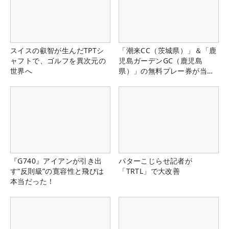
スイスの叡智が生んだTPTシ
「潮来CC（茨城県）」＆「鹿
ャフトで、ゴルフを異次元の
児島ガーデンGC（鹿児島
世界へ
県）」の無料プレー券が当た
る！！
『G740』アイアンが引き出
パターこじらせ記者が
す“反則級”の寛容性と飛びは
「TRTL」で大改善
本当だった！