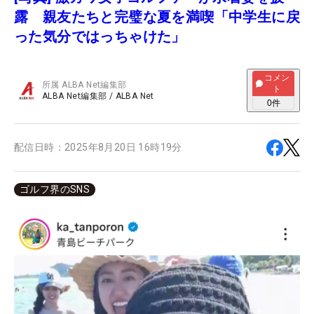
露 親友たちと完璧な夏を満喫「中学生に戻
った気分ではっちゃけた」
コメン
所属
ALBA Net編集部
ト
ALBA Net編集部
/
ALBA Net
0
件
配信日時：
2025年8月20日 16時19分
ゴルフ界のSNS