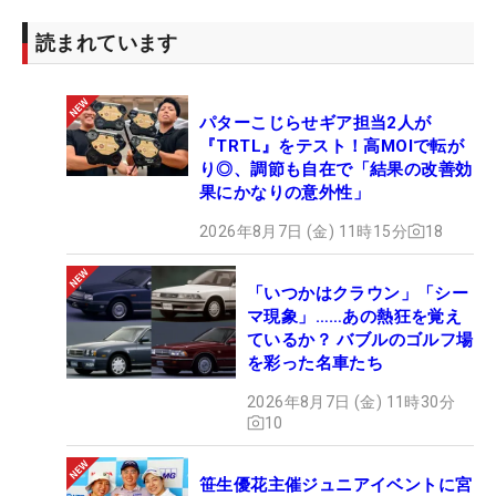
読まれています
パターこじらせギア担当2人が
『TRTL』をテスト！高MOIで転が
り◎、調節も自在で「結果の改善効
果にかなりの意外性」
2026年8月7日 (金) 11時15分
18
「いつかはクラウン」「シー
マ現象」……あの熱狂を覚え
ているか？ バブルのゴルフ場
を彩った名車たち
2026年8月7日 (金) 11時30分
10
笹生優花主催ジュニアイベントに宮