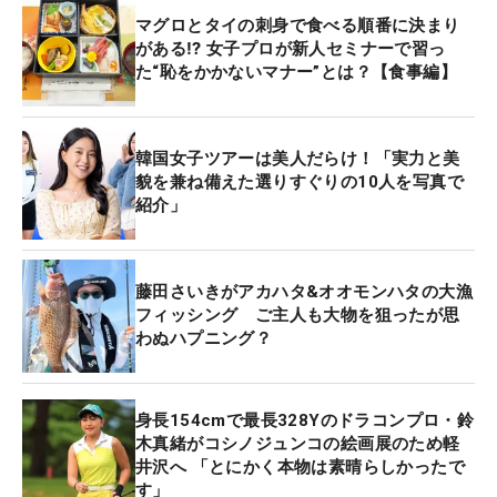
マグロとタイの刺身で食べる順番に決まり
がある⁉ 女子プロが新人セミナーで習っ
た“恥をかかないマナー”とは？【食事編】
韓国女子ツアーは美人だらけ！「実力と美
貌を兼ね備えた選りすぐりの10人を写真で
紹介」
藤田さいきがアカハタ&オオモンハタの大漁
フィッシング ご主人も大物を狙ったが思
わぬハプニング？
身長154cmで最長328Yのドラコンプロ・鈴
木真緒がコシノジュンコの絵画展のため軽
井沢へ 「とにかく本物は素晴らしかったで
す」