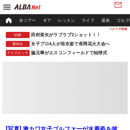
全ツアー
ギア
レッスン
ライフ
漫画
ゴルフ
メルマガ登録
田村亜矢がラブラブ2ショット！！
結婚
女子プロ4人が浴衣姿で長岡花火大会へ
夏休み
脇元華がエスコンフィールドで始球式
ナイスピッチ
[写真] 激カワ女子ゴルファーが水着姿を披