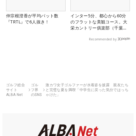
仲宗根澄香が平均パット数
インター5分、都心から60分
『TRTL』で6人抜き！
のフラットな美観コース。大
栄カントリー俱楽部（千葉
県）
Recommended by
ゴルフ総合
ゴル
激カワ女子ゴルファーが水着姿を披露 親友たち
サイト
フ界
と完璧な夏を満喫「中学生に戻った気分ではっち
ALBA Net
のSNS
ゃけた」