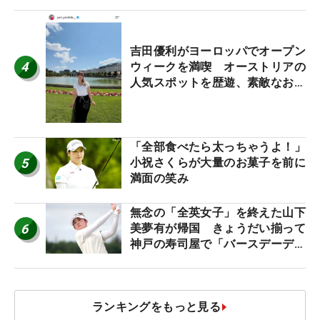
休み！」
吉田優利がヨーロッパでオープン
4
ウィークを満喫 オーストリアの
人気スポットを歴遊、素敵なお土
産もゲット！
「全部食べたら太っちゃうよ！」
5
小祝さくらが大量のお菓子を前に
満面の笑み
無念の「全英女子」を終えた山下
6
美夢有が帰国 きょうだい揃って
神戸の寿司屋で「バースデーディ
ナー？」
ランキングをもっと見る