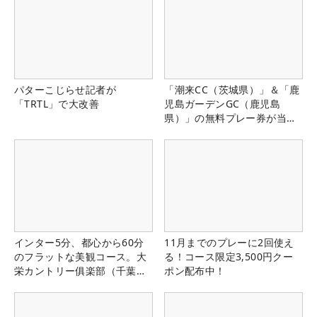
パターこじらせ記者が
「潮来CC（茨城県）」＆「鹿
「TRTL」で大改善
児島ガーデンGC（鹿児島
県）」の無料プレー券が当た
る！！
インター5分、都心から60分
11月までのプレーに2回使え
のフラットな美観コース。大
る！コース限定3,500円クー
栄カントリー俱楽部（千葉
ポン配布中！
県）