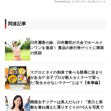
関連記事
臼井麗香の妹、臼井蘭世が大会でホールイ
ンワンを達成！ 賞品の旅行券ゲットに満面
の笑顔
マグロとタイの刺身で食べる順番に決まり
がある⁉ 女子プロが新人セミナーで習っ
た“恥をかかないマナー”とは？【食事編】
韓国女子ツアーは美人だらけ！「実力と美
貌を兼ね備えた選りすぐりの10人を写真で