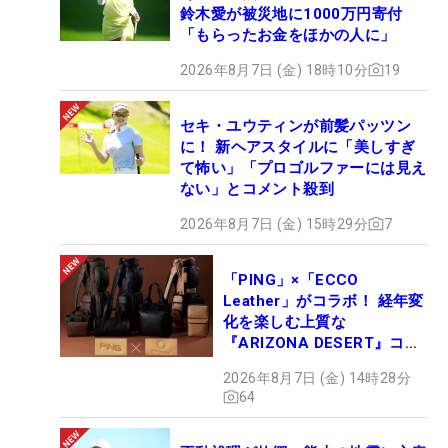
鈴木愛が被災地に1000万円寄付
「もらったお金をほかの人に」
2026年8月7日 (金) 18時10分
19
セキ・ユウティンが前髪パッツン
に！ 新ヘアスタイルに「美しすぎ
て怖い」「プロゴルファーには見え
ない」とコメント殺到
2026年8月7日 (金) 15時29分
7
「PING」×「ECCO
Leather」がコラボ！ 経年変
化を楽しむ上質な
『ARIZONA DESERT』コレ
クション、9月15日限定デビ
2026年8月7日 (金) 14時28分
ュー
64