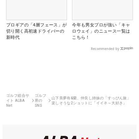
プロギアの「4層フェース」が
今年も男女プロが強い「キャ
切り開く高初速ドライバーの
ロウェイ」のニュース一覧は
新時代
こちら！
Recommended by
ゴルフ総合サ
ゴルフ
山下美夢有&蘭、仲良し姉妹の「すっぴん旅」
イト ALBA
界の
楽しそうな2ショットに「イイネ～大好き」
Net
SNS