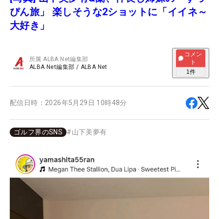
ぴん旅」 楽しそうな2ショットに「イイネ～
大好き」
コメン
所属
ALBA Net編集部
ト
ALBA Net編集部
/
ALBA Net
1
件
配信日時：
2026年5月29日 10時48分
ゴルフ界のSNS
#
山下美夢有