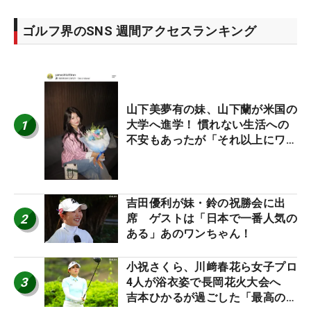
ゴルフ界のSNS 週間アクセスランキング
山下美夢有の妹、山下蘭が米国の
1
大学へ進学！ 慣れない生活への
不安もあったが「それ以上にワク
ワクしています」
吉田優利が妹・鈴の祝勝会に出
2
席 ゲストは「日本で一番人気の
ある」あのワンちゃん！
小祝さくら、川﨑春花ら女子プロ
3
4人が浴衣姿で長岡花火大会へ
吉本ひかるが過ごした「最高の夏