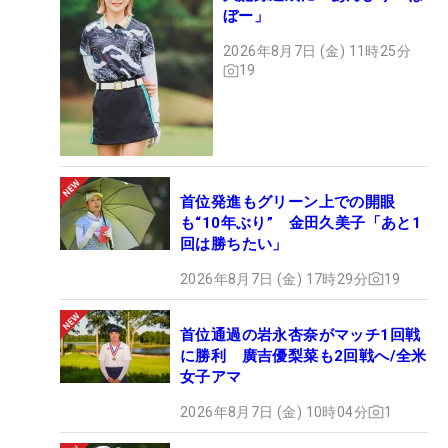
ぼー」
2026年8月7日 (金) 11時25分
19
首位発進もグリーン上での開眼
も“10年ぶり” 金田久美子「あと1
回は勝ちたい」
2026年8月7日 (金) 17時29分
19
首位通過の岩永杏奈がマッチ1回戦
に勝利 廣吉優梨菜も2回戦へ/全米
女子アマ
2026年8月7日 (金) 10時04分
1