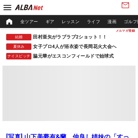
全ツアー
ギア
レッスン
ライフ
漫画
ゴルフ
メルマガ登録
田村亜矢がラブラブ2ショット！！
結婚
女子プロ4人が浴衣姿で長岡花火大会へ
夏休み
脇元華がエスコンフィールドで始球式
ナイスピッチ
[写真] 山下美夢有&蘭、仲良し姉妹の「すっ