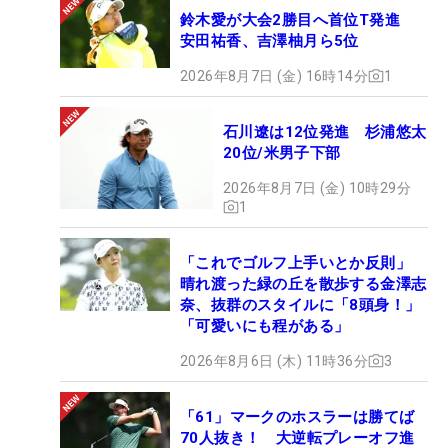
鈴木愛が大会2勝目へ首位T発進
安田祐香、吉澤柚月ら5位
2026年8月7日 (金) 16時14分
1
石川遼は12位発進 杉浦悠太
20位/米男子下部
2026年8月7日 (金) 10時29分
1
「これでゴルフ上手いとか反則」
晴れ渡った緑の丘を散歩する金澤志
奈、抜群のスタイルに「8頭身！」
「可愛いにも程がある」
2026年8月6日 (木) 11時36分
3
「61」マークのホスラーは勝てば
70人抜き！ 大逆転プレーオフ進