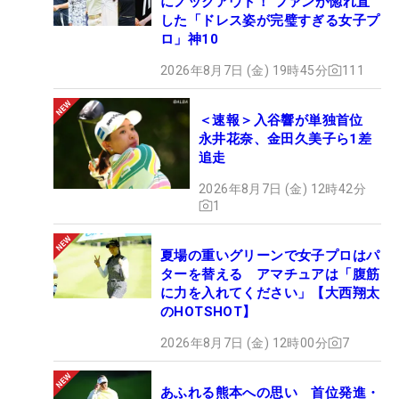
にノックアウト！ ファンが惚れ直
した「ドレス姿が完璧すぎる女子プ
ロ」神10
2026年8月7日 (金) 19時45分
111
＜速報＞入谷響が単独首位
永井花奈、金田久美子ら1差
追走
2026年8月7日 (金) 12時42分
1
夏場の重いグリーンで女子プロはパ
ターを替える アマチュアは「腹筋
に力を入れてください」【大西翔太
のHOTSHOT】
2026年8月7日 (金) 12時00分
7
あふれる熊本への思い 首位発進・