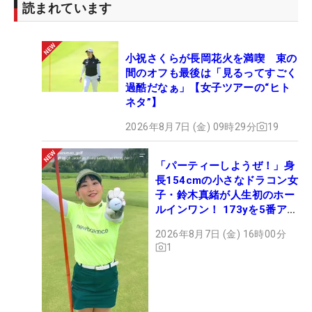
読まれています
小祝さくらが長岡花火を満喫 束の
間のオフも最後は「見るってすごく
過酷だなぁ」【女子ツアーの“ヒト
ネタ”】
2026年8月7日 (金) 09時29分
19
「パーティーしようぜ！」身
長154cmの小さなドラコン女
子・鈴木真緒が人生初のホー
ルインワン！ 173yを5番アイ
アンで会心のショット
2026年8月7日 (金) 16時00分
1