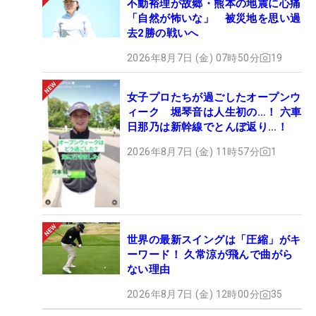
不動裕理が故郷・熊本の地震に心痛
「自然が怖いな」 被災地を思い過
去2勝の戦いへ
2026年8月7日 (金) 07時50分
19
女子プロたちが過ごしたオープンウ
ィーク 堀琴音は人生初の…！ 六車
日那乃は新幹線でとんぼ返り…！
2026年8月7日 (金) 11時57分
1
世界の最新スイングは「圧縮」がキ
ーワード！ 久常涼が飛んで曲がら
ない理由
2026年8月7日 (金) 12時00分
35