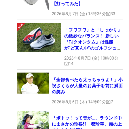
【打ってみた】
2026年8月7日 (金) 18時36分
33
「フワフワ」と「しっかり」
の絶妙なバランス！ 新しい
『FJクオンタム』は性能
が“ど真ん中”のゴルフシュー
ズだった
2026年8月7日 (金) 10時00分
14
「全部食べたら太っちゃうよ！」小
祝さくらが大量のお菓子を前に満面
の笑み
2026年8月6日 (木) 14時09分
7
「ボトッ！って音が…」ラウンド中
にまさかの珍客!? 都玲華、頭の上