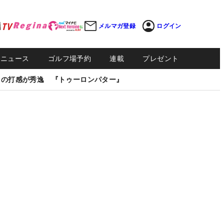
メルマガ登録
ログイン
Sニュース
ゴルフ場予約
連載
プレゼント
しの打感が秀逸 『トゥーロンパター』