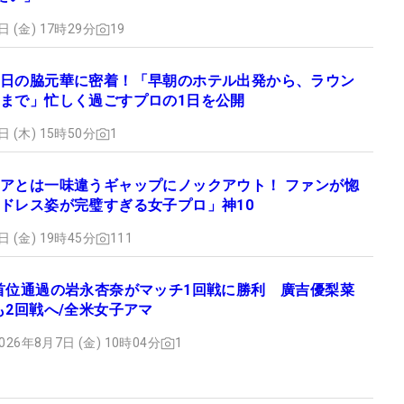
日 (金) 17時29分
19
日の脇元華に密着！「早朝のホテル出発から、ラウン
まで」忙しく過ごすプロの1日を公開
日 (木) 15時50分
1
アとは一味違うギャップにノックアウト！ ファンが惚
ドレス姿が完璧すぎる女子プロ」神10
日 (金) 19時45分
111
首位通過の岩永杏奈がマッチ1回戦に勝利 廣吉優梨菜
も2回戦へ/全米女子アマ
026年8月7日 (金) 10時04分
1