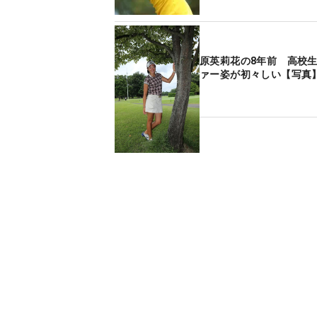
原英莉花の8年前 高校
ァー姿が初々しい【写真