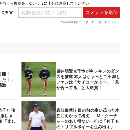
岩井明愛＆千怜がキレキレのダン
公開！
スを披露 本人はちょっとご不満も
した！」
ファンは「サイコーかよー」「息
感激
が合ってる」と大絶賛！
子とFR
真似厳禁!? 目の前の生い茂った木
へ 推しメ
立に向かって構え…… M・クーチ
 「楽し
ャーのあり得ない一打に「何千も
のトリプルボギーを生み出す」