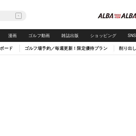
漫画
ゴルフ動画
雑誌出版
ショッピング
SN
ボード
ゴルフ場予約／毎週更新！限定優待プラン
削り出