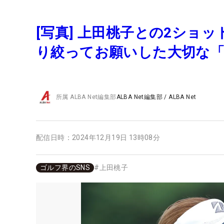
[写真] 上田桃子との2ショ
り絞ってお願いした大切な「
所属
ALBA Net編集部
ALBA Net編集部
/
ALBA Net
配信日時：
2024年12月19日 13時08分
ゴルフ界のSNS
#
上田桃子