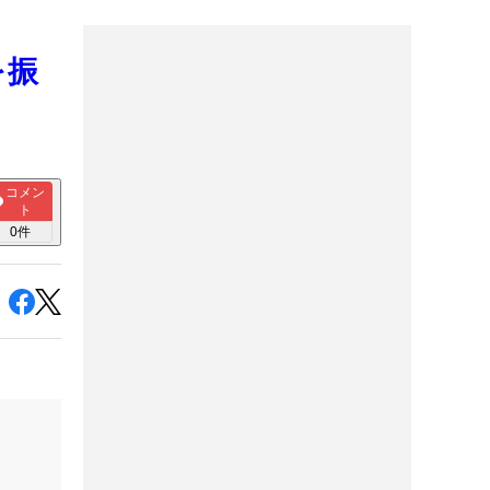
を振
コメン
ト
0
件