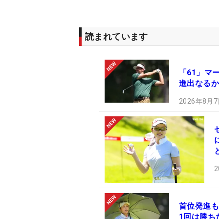
読まれています
「61」マ
進出なるか
2026年8月7
2
首位発進も
1回は勝ち