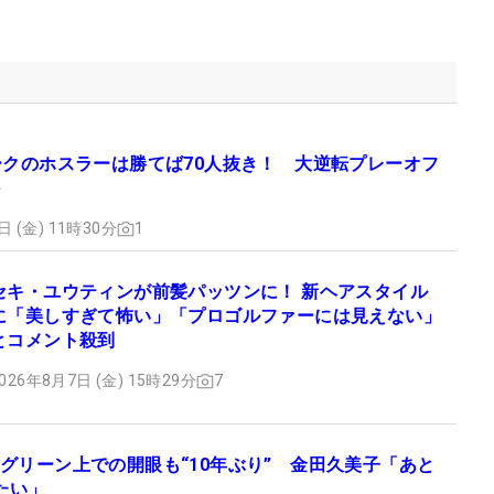
ークのホスラーは勝てば70人抜き！ 大逆転プレーオフ
日 (金) 11時30分
1
セキ・ユウティンが前髪パッツンに！ 新ヘアスタイル
に「美しすぎて怖い」「プロゴルファーには見えない」
とコメント殺到
026年8月7日 (金) 15時29分
7
グリーン上での開眼も“10年ぶり” 金田久美子「あと
たい」