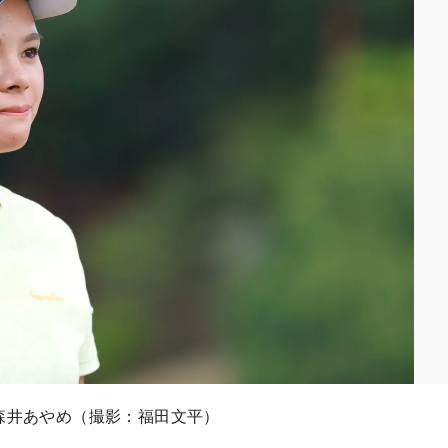
森井あやめ（撮影：福田文平）