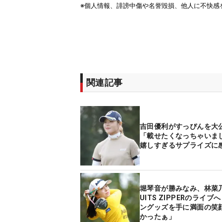
関連記事
吉田優利がすっぴんを大
「載せたくなっちゃいま
嬉しすぎるサプライズに
堀琴音が勝みなみ、林菜乃
UITS ZIPPERのライブ
ングッズを手に満面の笑顔
かったぁ」