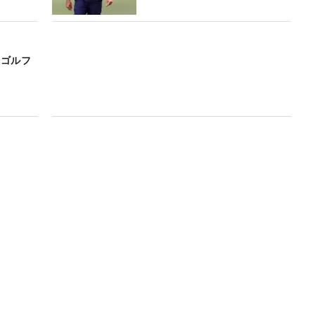
生ゴルフ
】