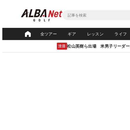
全ツアー
ギア
レッスン
ライフ
松山英樹ら出場 米男子リーダー
注目