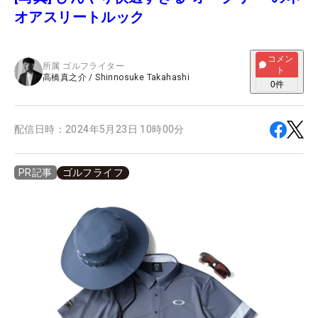
オアスリートルック
コメン
所属
ゴルフライター
ト
高橋真之介
/
Shinnosuke Takahashi
0
件
配信日時：
2024年5月23日 10時00分
ゴルフライフ
PR記事