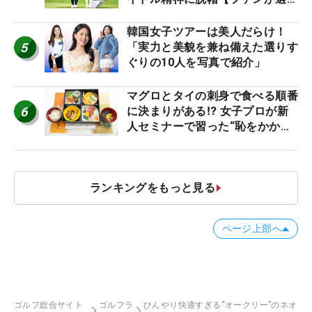
神10】
韓国女子ツアーは美人だらけ！
5
「実力と美貌を兼ね備えた選りす
ぐりの10人を写真で紹介」
マグロとタイの刺身で食べる順番
6
に決まりがある⁉ 女子プロが新
人セミナーで習った“恥をかかな
いマナー”とは？【食事編】
ランキングをもっと見る
ページ上部へ
ゴルフ総合サイト
ゴルフラ
ひんやり快適すぎる“オークリー”のネオ