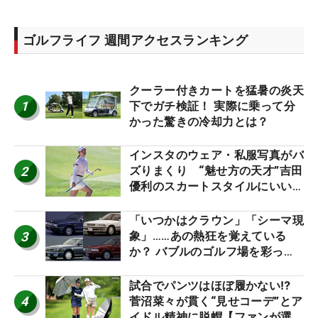
ゴルフライフ 週間アクセスランキング
クーラー付きカートを猛暑の炎天
1
下でガチ検証！ 実際に乗って分
かった驚きの冷却力とは？
インスタのウェア・私服写真がバ
2
ズりまくり “魅せ方の天才”吉田
優利のスカートスタイルにいい
ね！【ファンが選ぶ神10】
「いつかはクラウン」「シーマ現
3
象」……あの熱狂を覚えている
か？ バブルのゴルフ場を彩った
名車たち
試合でパンツはほぼ履かない⁉
4
菅沼菜々が貫く“見せコーデ”とア
イドル精神に脱帽【ファンが選ぶ