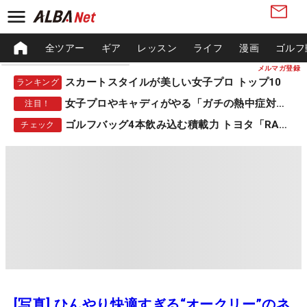
全ツアー
ギア
レッスン
ライフ
漫画
ゴルフ
メルマガ登録
スカートスタイルが美しい女子プロ トップ10
ランキング
女子プロやキャディがやる「ガチの熱中症対策」
注目！
ゴルフバッグ4本飲み込む積載力 トヨタ「RAV4」
チェック
[写真] ひんやり快適すぎる“オークリー”のネ