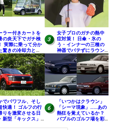
ーラー付きカートを
女子プロのガチの熱中
暑の炎天下でガチ検
症対策！ 日傘・氷の
3
！ 実際に乗って分か
う・インナーの三種の
た驚きの冷却力と
神器でバテずにラウン
？
ドできます
かでパワフル、そし
「いつかはクラウン」
超快適！ ゴルフの行
「シーマ現象」……あの
6
帰りを激変させる日
熱狂を覚えているか？
・新型「キックス」
バブルのゴルフ場を彩
実力
った名車たち