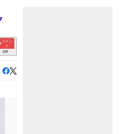
ク
コメン
ト
0
件