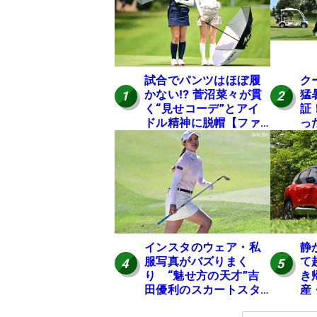
試合でパンツはほぼ履
ク
かない⁉ 菅沼菜々が貫
猛
1
2
く“見せコーデ”とアイ
証
ドル精神に脱帽【ファ
っ
ンが選ぶ神10】
は
インスタのウェア・私
静
服写真がバズりまく
て
4
5
り “魅せ方の天才”吉
き
田優利のスカートスタ
産
イルにいいね！【ファ
の