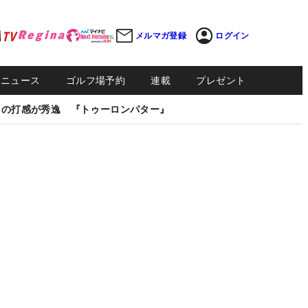
メルマガ登録
ログイン
Sニュース
ゴルフ場予約
連載
プレゼント
しの打感が秀逸 『トゥーロンパター』