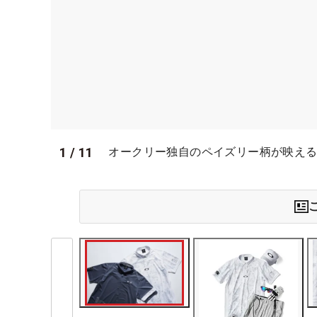
1
/
11
オークリー独自のペイズリー柄が映え