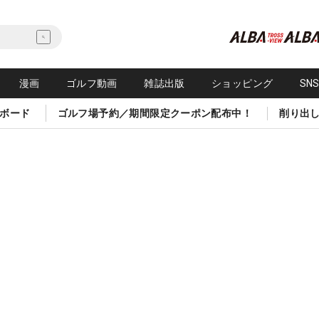
漫画
ゴルフ動画
雑誌出版
ショッピング
SN
ボード
ゴルフ場予約／期間限定クーポン配布中！
削り出