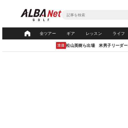
全ツアー
ギア
レッスン
ライフ
松山英樹ら出場 米男子リーダー
注目