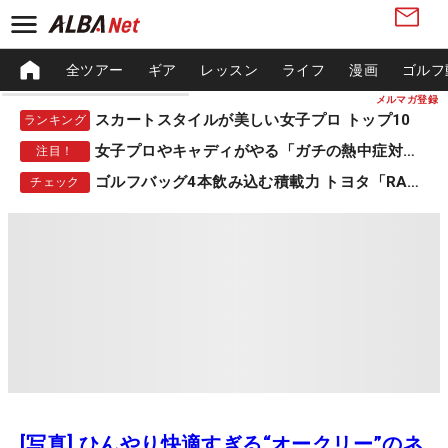
全ツアー
ギア
レッスン
ライフ
漫画
ゴルフ
メルマガ登録
スカートスタイルが美しい女子プロ トップ10
ランキング
女子プロやキャディがやる「ガチの熱中症対策」
注目！
ゴルフバッグ4本飲み込む積載力 トヨタ「RAV4」
チェック
[写真] ひんやり快適すぎる“オークリー”のネ