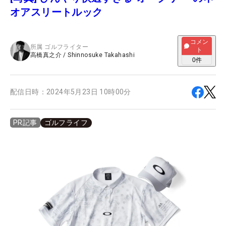
オアスリートルック
コメン
所属
ゴルフライター
ト
高橋真之介
/
Shinnosuke Takahashi
0
件
配信日時：
2024年5月23日 10時00分
ゴルフライフ
PR記事