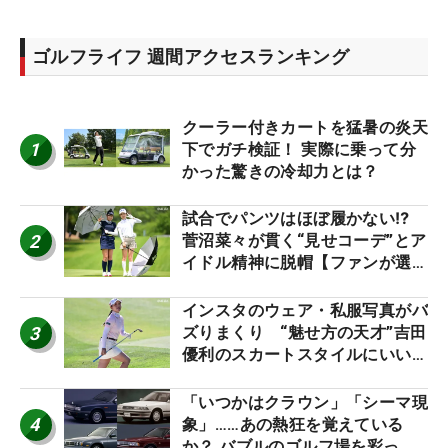
ゴルフライフ 週間アクセスランキング
クーラー付きカートを猛暑の炎天
1
下でガチ検証！ 実際に乗って分
かった驚きの冷却力とは？
試合でパンツはほぼ履かない⁉
2
菅沼菜々が貫く“見せコーデ”とア
イドル精神に脱帽【ファンが選ぶ
神10】
インスタのウェア・私服写真がバ
3
ズりまくり “魅せ方の天才”吉田
優利のスカートスタイルにいい
ね！【ファンが選ぶ神10】
「いつかはクラウン」「シーマ現
4
象」……あの熱狂を覚えている
か？ バブルのゴルフ場を彩った