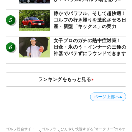
名車たち
静かでパワフル、そして超快適！
5
ゴルフの行き帰りを激変させる日
産・新型「キックス」の実力
女子プロのガチの熱中症対策！
6
日傘・氷のう・インナーの三種の
神器でバテずにラウンドできます
ランキングをもっと見る
ページ上部へ
ゴルフ総合サイト
ゴルフラ
ひんやり快適すぎる“オークリー”のネオ