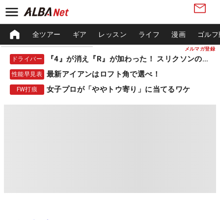
全ツアー
ギア
レッスン
ライフ
漫画
ゴルフ
メルマガ登録
『4』が消え『R』が加わった！ スリクソンの新作
ドライバー
最新アイアンはロフト角で選べ！
性能早見表
女子プロが「ややトウ寄り」に当てるワケ
FW打痕