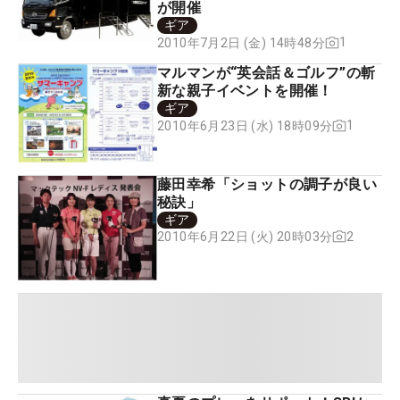
が開催
ギア
1
2010年7月2日 (金) 14時48分
マルマンが“英会話＆ゴルフ”の斬
新な親子イベントを開催！
ギア
1
2010年6月23日 (水) 18時09分
藤田幸希「ショットの調子が良い
秘訣」
ギア
2
2010年6月22日 (火) 20時03分