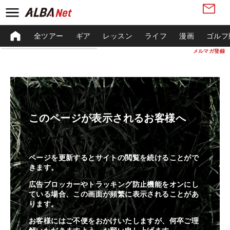
全ツアー
ギア
レッスン
ライフ
漫画
ゴルフ
メルマガ登録
このページが表示されるお客様へ
ページを更新するとサイトの閲覧を続けることがで
きます。
広告ブロッカーやトラッキング防止機能をオンにし
ている場合、この画面が頻繁に表示されることがあ
ります。
お客様にはご不便をおかけいたしますが、何卒ご理