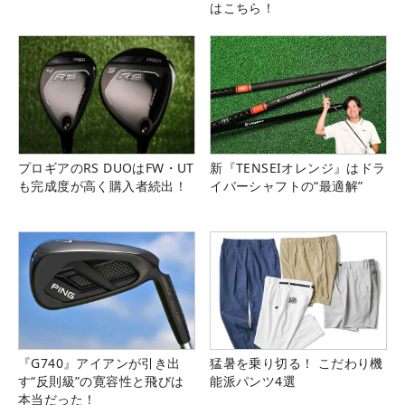
はこちら！
プロギアのRS DUOはFW・UT
新『TENSEIオレンジ』はドラ
も完成度が高く購入者続出！
イバーシャフトの“最適解”
『G740』アイアンが引き出
猛暑を乗り切る！ こだわり機
す“反則級”の寛容性と飛びは
能派パンツ4選
本当だった！