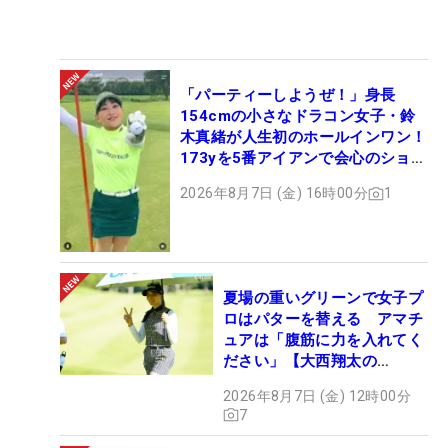
「パーティーしようぜ！」身長
154cmの小さなドラコン女子・鈴
木真緒が人生初のホールインワン！
173yを5番アイアンで会心のショッ
ト
2026年8月7日 (金) 16時00分
1
夏場の重いグリーンで女子プ
ロはパターを替える アマチ
ュアは「腹筋に力を入れてく
ださい」【大西翔太の
HOTSHOT】
2026年8月7日 (金) 12時00分
7