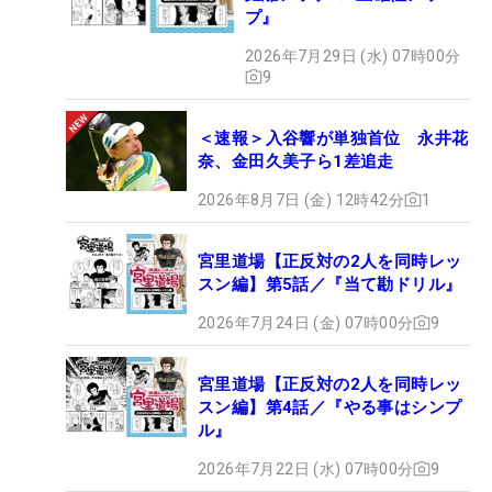
プ』
2026年7月29日 (水) 07時00分
9
＜速報＞入谷響が単独首位 永井花
奈、金田久美子ら1差追走
2026年8月7日 (金) 12時42分
1
宮里道場【正反対の2人を同時レッ
スン編】第5話／『当て勘ドリル』
2026年7月24日 (金) 07時00分
9
宮里道場【正反対の2人を同時レッ
スン編】第4話／『やる事はシンプ
ル』
2026年7月22日 (水) 07時00分
9