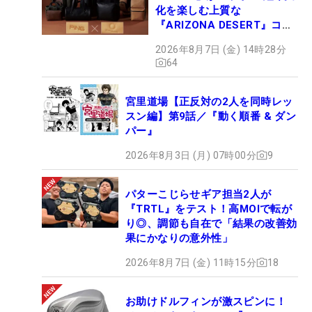
化を楽しむ上質な
『ARIZONA DESERT』コレ
クション、9月15日限定デビ
2026年8月7日 (金) 14時28分
ュー
64
宮里道場【正反対の2人を同時レッ
スン編】第9話／『動く順番 & ダン
パー』
2026年8月3日 (月) 07時00分
9
パターこじらせギア担当2人が
『TRTL』をテスト！高MOIで転が
り◎、調節も自在で「結果の改善効
果にかなりの意外性」
2026年8月7日 (金) 11時15分
18
お助けドルフィンが激スピンに！