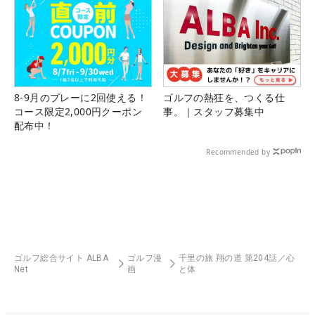
8-9月のプレーに2回使える！
ゴルフの熱狂を、つくる仕
コース限定2,000円クーポン
事。｜スタッフ募集中
配布中！
Recommended by
ゴルフ総合サイト ALBA
ゴルフ漫
千里の旅 翔の道 第204話／心
Net
画
と体