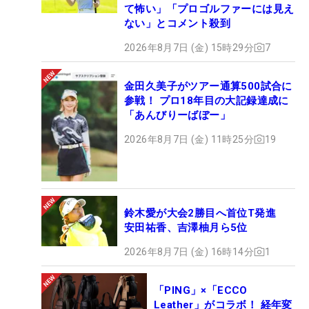
て怖い」「プロゴルファーには見え
ない」とコメント殺到
2026年8月7日 (金) 15時29分
7
金田久美子がツアー通算500試合に
参戦！ プロ18年目の大記録達成に
「あんびりーばぼー」
2026年8月7日 (金) 11時25分
19
鈴木愛が大会2勝目へ首位T発進
安田祐香、吉澤柚月ら5位
2026年8月7日 (金) 16時14分
1
「PING」×「ECCO
Leather」がコラボ！ 経年変