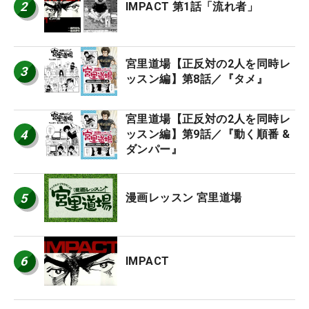
2
IMPACT 第1話「流れ者」
宮里道場【正反対の2人を同時レ
3
ッスン編】第8話／『タメ』
宮里道場【正反対の2人を同時レ
4
ッスン編】第9話／『動く順番 &
ダンパー』
5
漫画レッスン 宮里道場
6
IMPACT