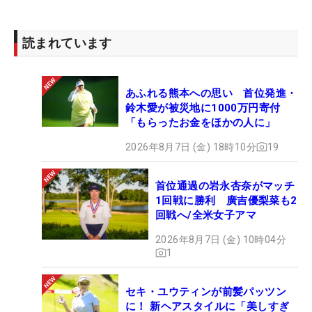
読まれています
あふれる熊本への思い 首位発進・
鈴木愛が被災地に1000万円寄付
「もらったお金をほかの人に」
2026年8月7日 (金) 18時10分
19
首位通過の岩永杏奈がマッチ
1回戦に勝利 廣吉優梨菜も2
回戦へ/全米女子アマ
2026年8月7日 (金) 10時04分
1
セキ・ユウティンが前髪パッツン
に！ 新ヘアスタイルに「美しすぎ