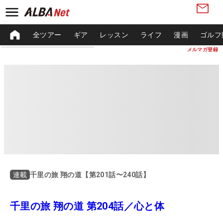
全ツアー
ギア
レッスン
ライフ
漫画
ゴルフ
メルマガ登録
千里の旅 翔の道【第201話〜240話】
連載
千里の旅 翔の道 第204話／心と体