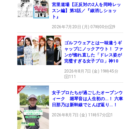
宮里道場【正反対の2人を同時レッ
スン編】第3話／『線消しショッ
ト』
2026年7月20日 (月) 07時00分
9
ゴルフウェアとは一味違うギ
ャップにノックアウト！ ファ
ンが惚れ直した「ドレス姿が
完璧すぎる女子プロ」神10
2026年8月7日 (金) 19時45分
111
女子プロたちが過ごしたオープンウ
ィーク 堀琴音は人生初の…！ 六車
日那乃は新幹線でとんぼ返り…！
2026年8月7日 (金) 11時57分
1