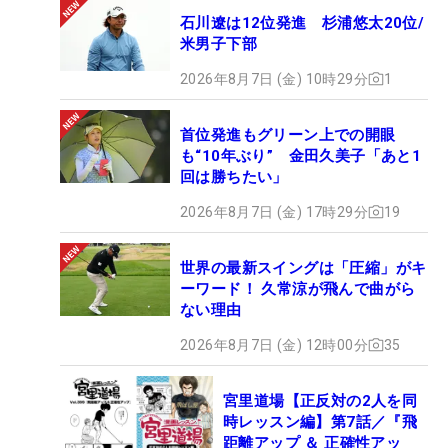
石川遼は12位発進 杉浦悠太20位/
米男子下部
2026年8月7日 (金) 10時29分
1
首位発進もグリーン上での開眼
も“10年ぶり” 金田久美子「あと1
回は勝ちたい」
2026年8月7日 (金) 17時29分
19
世界の最新スイングは「圧縮」がキ
ーワード！ 久常涼が飛んで曲がら
ない理由
2026年8月7日 (金) 12時00分
35
宮里道場【正反対の2人を同
時レッスン編】第7話／『飛
距離アップ ＆ 正確性アッ