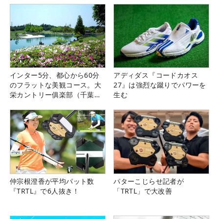
インター5分、都心から60分
アディダス『コードカオス
のフラットな美観コース。大
27』は強烈な蹴りでパワーを
栄カントリー俱楽部（千葉
生む
県）
仲宗根澄香が平均パット数
パターこじらせ記者が
『TRTL』で6人抜き！
「TRTL」で大改善