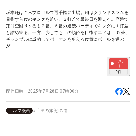
坂本翔は全米プロゴルフ選手権に出場。翔はグランドスラムを
目指す首位のキングを追い、２打差で最終日を迎える。序盤で
翔は空回りするも７番、８番の連続バーディでキングに１打差
と詰め寄る。一方、少しでも上の順位を目指すエドは １５番、
ギャンブルに成功してパーオンを狙える位置にボールを運ぶ
が……
コメン
ト
0
件
配信日時：
2025年7月28日 07時00分
ゴルフ漫画
#
千里の旅 翔の道