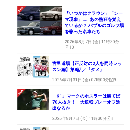
「いつかはクラウン」「シー
マ現象」……あの熱狂を覚え
ているか？ バブルのゴルフ場
を彩った名車たち
2026年8月7日 (金) 11時30分
10
宮里道場【正反対の2人を同時レッ
スン編】第8話／『タメ』
2026年7月31日 (金) 07時00分
9
「61」マークのホスラーは勝てば
70人抜き！ 大逆転プレーオフ進
出なるか
2026年8月7日 (金) 11時30分
1