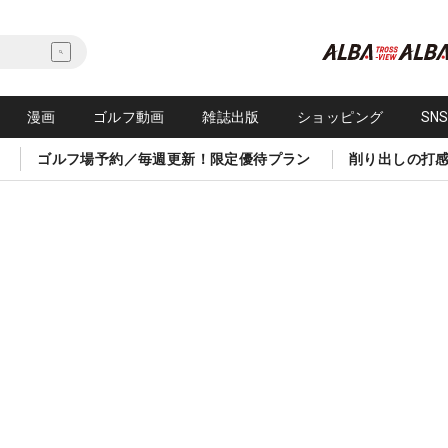
漫画
ゴルフ動画
雑誌出版
ショッピング
SN
ゴルフ場予約／毎週更新！限定優待プラン
削り出しの打