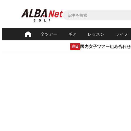
全ツアー
ギア
レッスン
ライフ
国内女子ツアー組み合わせ
注目