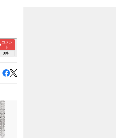
コメン
ト
0
件