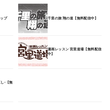
ナップ
千里の旅 翔の道【無料配信中】
漫画レッスン 宮里道場【無料配信
中】
直し-【無