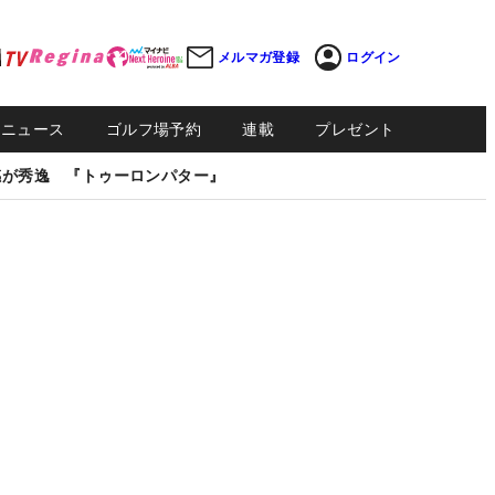
メルマガ登録
ログイン
Sニュース
ゴルフ場予約
連載
プレゼント
感が秀逸 『トゥーロンパター』