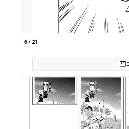
6
/
21