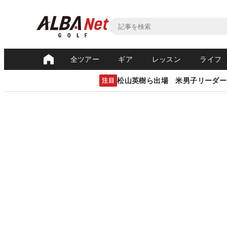
全ツアー
ギア
レッスン
ライフ
松山英樹ら出場 米男子リーダー
注目