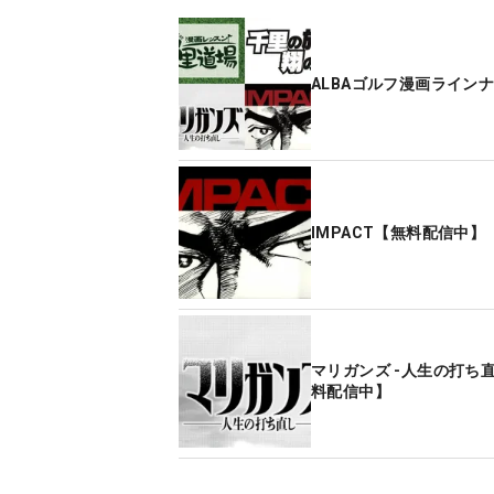
ALBAゴルフ漫画ライン
IMPACT【無料配信中】
マリガンズ -人生の打ち
料配信中】