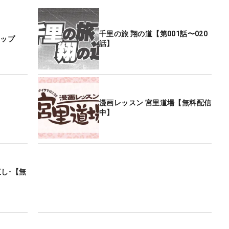
千里の旅 翔の道【第001話〜020
ナップ
話】
漫画レッスン 宮里道場【無料配信
中】
直し-【無