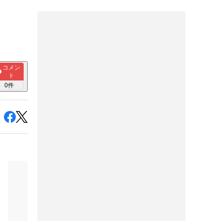
コメン
ト
0
件