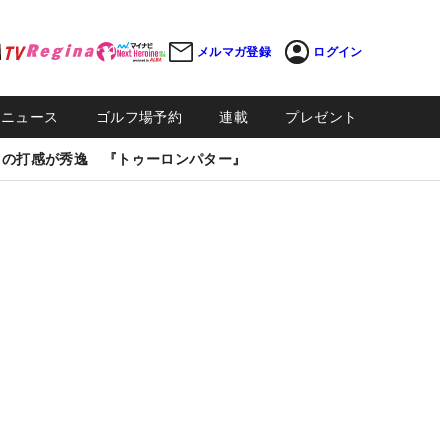
メルマガ登録
ログイン
Sニュース
ゴルフ場予約
連載
プレゼント
しの打感が秀逸 『トゥーロンパター』