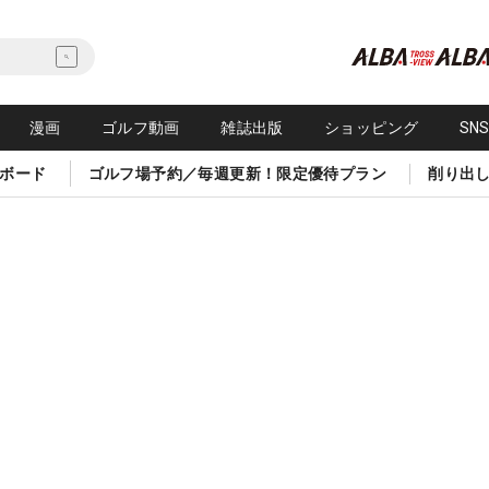
漫画
ゴルフ動画
雑誌出版
ショッピング
SN
ボード
ゴルフ場予約／毎週更新！限定優待プラン
削り出