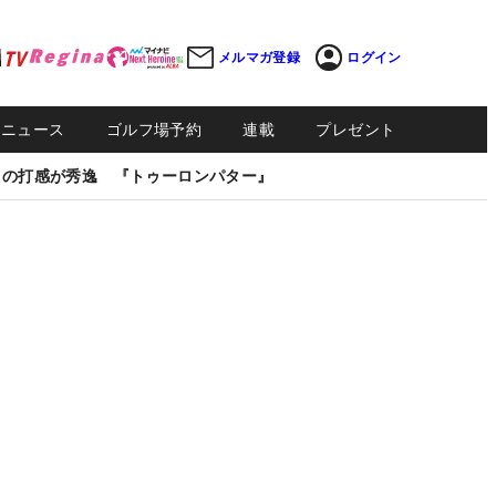
メルマガ登録
ログイン
Sニュース
ゴルフ場予約
連載
プレゼント
しの打感が秀逸 『トゥーロンパター』