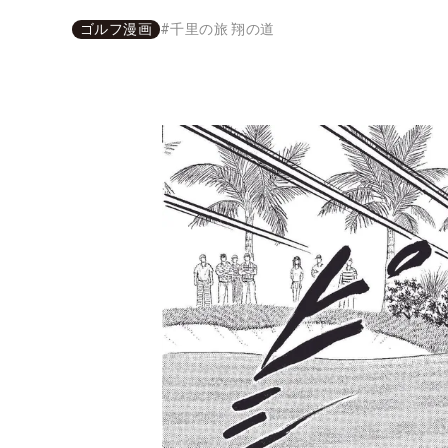
ゴルフ漫画
#
千里の旅 翔の道