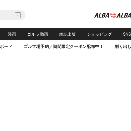
漫画
ゴルフ動画
雑誌出版
ショッピング
SN
ボード
ゴルフ場予約／期間限定クーポン配布中！
削り出