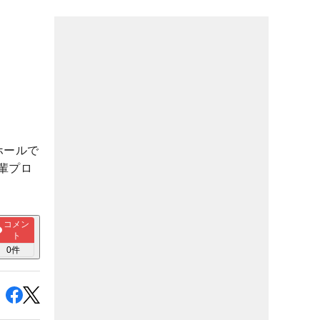
ホールで
輩プロ
コメン
ト
0
件