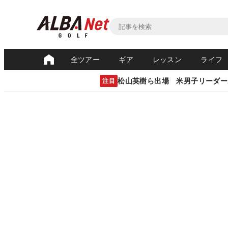
全ツアー
ギア
レッスン
ライフ
松山英樹ら出場 米男子リーダー
注目