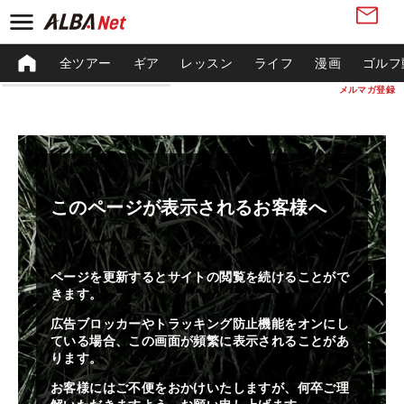
全ツアー
ギア
レッスン
ライフ
漫画
ゴルフ
メルマガ登録
このページが表示されるお客様へ
ページを更新するとサイトの閲覧を続けることがで
きます。
広告ブロッカーやトラッキング防止機能をオンにし
ている場合、この画面が頻繁に表示されることがあ
ります。
お客様にはご不便をおかけいたしますが、何卒ご理