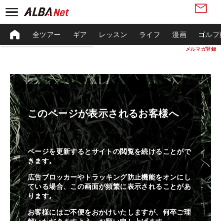
全ツアー
ギア
レッスン
ライフ
漫画
ゴルフ
メルマガ登録
このページが表示されるお客様へ
ページを更新するとサイトの閲覧を続けることがで
きます。
広告ブロッカーやトラッキング防止機能をオンにし
ている場合、この画面が頻繁に表示されることがあ
ります。
お客様にはご不便をおかけいたしますが、何卒ご理